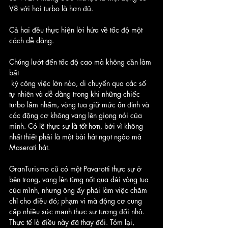
V8 với hai turbo là hơn đủ.
Cả hai đều thực hiện lời hứa về tốc độ một 
cách dễ dàng. 
Chúng lướt đến tốc độ cao mà không cần làm 
bất
 kỳ công việc lớn nào, di chuyển qua các số 
tự nhiên và dễ dàng trong khi những chiếc 
turbo lẩm nhẩm, vòng tua giữ mức ổn định và 
các động cơ không vang lên giọng nói của 
mình. Có lẽ thực sự là tốt hơn, bởi vì không 
nhất thiết phải là một bài hát ngọt ngào mà 
Maserati hát.
GranTurismo cũ có một Pavarotti thực sự ở 
bên trong, vang lên từng nốt qua dải vòng tua 
của mình, nhưng ông ấy phải làm việc chăm 
chỉ cho điều đó; phạm vi mà động cơ cung 
cấp nhiều sức mạnh thực sự tương đối nhỏ. 
Thực tế là điều này đã thay đổi. Tóm lại, 