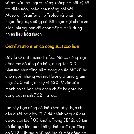
và nói với mọi người rằng không có bất kỳ hỗ 
trợ điện nào, hoặc nhẹ nhàng nói với 
Maserati GranTurismo Trofeo và phải thừa 
nhận rằng bạn cũng có thể chọn một chiếc xe 
điện, nhưng bạn đã chọn tiếp tục sử dụng 
nhiên liệu hóa thạch.
GranTurismo điện có công suất cao hơn
Đây là GranTurismo Trofeo. Nó có cùng loại 
động cơ V6 tăng áp kép, dung tích 3,0 lít 
Nettuno như cũng nằm trong chiếc MC20 hai 
chỗ ngồi, nhưng với một lượng drama giảm 
nhẹ: 550 mã lực thay vì 630. Muốn sức 
mạnh hơn? Bạn nên chọn chiếc Folgore ba 
động cơ, mạnh 762 mã lực. 
Lúc này bạn cũng có thể khoe rằng bạn chỉ 
cần dưới ba giây (2,7 để chính xác) để đạt 
được vận tốc 100 km/h. Trong DB12, dù tên 
có thể gợi lên, bạn không thể có được động 
cơ V12. Nhưng 680 mã lực từ một động cơ 