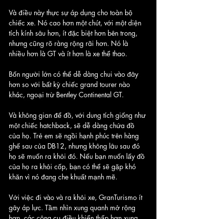
Và điều này thực sự áp dụng cho toàn bộ 
chiếc xe. Nó cao hơn một chút, với một diện 
tích kính sâu hơn, ít đặc biệt hơn bên trong, 
nhưng cũng rõ ràng rộng rãi hơn. Nó là 
nhiều hơn là GT và ít hơn là xe thể thao. 
Bốn người lớn có thể dễ dàng chui vào đây 
hơn so với bất kỳ chiếc grand tourer nào 
khác, ngoại trừ Bentley Continental GT.
Và không gian để đồ, với dung tích giống như 
một chiếc hatchback, sẽ dễ dàng chứa đồ 
của họ. Trẻ em sẽ ngồi hạnh phúc trên hàng 
ghế sau của DB12, nhưng không lâu sau đó 
họ sẽ muốn ra khỏi đó. Nếu bạn muốn lấy đồ 
của họ ra khỏi cốp, bạn có thể sẽ gặp khó 
khăn vì nó đang che khuất mạnh mẽ.
Với việc đi vào và ra khỏi xe, GranTurismo ít 
gây áp lực. Tầm nhìn xung quanh mở rộng 
hơn, các công cụ điều khiển thấp hơn xung 