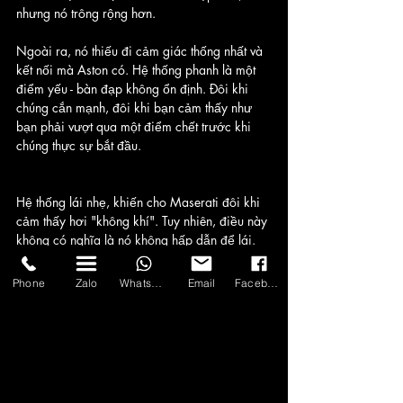
nhưng nó trông rộng hơn. 
Ngoài ra, nó thiếu đi cảm giác thống nhất và 
kết nối mà Aston có. Hệ thống phanh là một 
điểm yếu - bàn đạp không ổn định. Đôi khi 
chúng cắn mạnh, đôi khi bạn cảm thấy như 
bạn phải vượt qua một điểm chết trước khi 
chúng thực sự bắt đầu.
Hệ thống lái nhẹ, khiến cho Maserati đôi khi 
cảm thấy hơi "không khí". Tuy nhiên, điều này 
không có nghĩa là nó không hấp dẫn để lái. 
Nó cảm giác nhẹ nhàng hơn so với Aston, 
Phone
Zalo
WhatsApp
Email
Facebook
cân bằng tốt và có đủ lực kẹp. Nó đa dạng 
và làm tốt những gì cần làm, mà không gặp 
vấn đề. Nhưng nó cũng không muốn bạn 
tham gia quá nhiều vào hành động. Điều này 
là điểm mà Aston Martin đã nỗ lực mạnh mẽ.