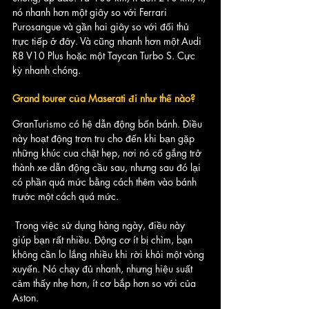
nó nhanh hơn một giây so với Ferrari 
Purosangue và gần hai giây so với đối thủ 
trực tiếp ở đây. Và cũng nhanh hơn một Audi 
R8 V10 Plus hoặc một Taycan Turbo S. Cực 
kỳ nhanh chóng.
Grand tourer của Maserati đi như thế nào?
GranTurismo có hệ dẫn động bốn bánh. Điều 
này hoạt động trơn tru cho đến khi bạn gặp 
những khúc cua chật hẹp, nơi nó cố gắng trở 
thành xe dẫn động cầu sau, nhưng sau đó lại 
có phần quá mức bằng cách thêm vào bánh 
trước một cách quá mức.
 Trong việc sử dụng hàng ngày, điều này 
giúp bạn rất nhiều. Động cơ ít bị chìm, bạn 
không cần lo lắng nhiều khi rời khỏi một vòng 
xuyến. Nó chạy đủ nhanh, nhưng hiệu suất 
cảm thấy nhẹ hơn, ít cơ bắp hơn so với của 
Aston.