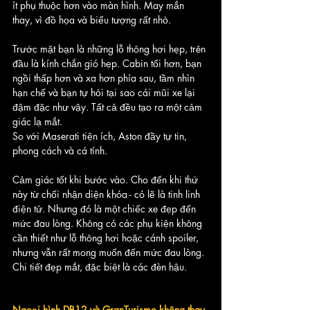
ít phụ thuộc hơn vào màn hình. May mắn 
thay, vì đồ họa và biểu tượng rất nhỏ.
Trước mặt bạn là những lỗ thông hơi hẹp, trên 
đầu là kính chắn gió hẹp. Cabin tối hơn, bạn 
ngồi thấp hơn và xa hơn phía sau, tầm nhìn 
hạn chế và bạn tự hỏi tại sao cái mũi xe lại 
đậm đặc như vậy. Tất cả đều tạo ra một cảm 
giác lạ mắt.
So với Maserati tiện ích, Aston đầy tự tin, 
phong cách và cá tính. 
Cảm giác tốt khi bước vào. Cho đến khi thứ 
này từ chối nhận diện khóa - có lẽ là tinh linh 
điện tử. Nhưng đó là một chiếc xe đẹp đến 
mức đau lòng. Không có các phụ kiện không 
cần thiết như lỗ thông hơi hoặc cánh spoiler, 
nhưng vẫn rất mong muốn đến mức đau lòng. 
Chi tiết đẹp mắt, đặc biệt là các đèn hậu.
Ngoại hình DB12 và GranTurismo không thay 