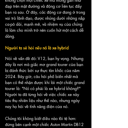
không chọn một chiếc xe mà mông gần như 
đạp trên mặt đường và động cơ liên tục đẩy 
bạn ra sau. Ở đây, các động cơ đang ở trong 
vai trò lãnh đạo, được nhúng dưới những nắp 
ca-pô dài, mạnh mẽ, và nhiệm vụ của chúng 
là làm cho mình trở nên cuốn hút một cách dễ 
dàng.
Người ta sẽ hỏi nếu nó là xe hybrid
Nói về vấn đề đó: V12, bạn hy vọng. Nhưng 
đây là nơi mà giấc mơ grand tourer của bạn 
bị đánh thức bởi sự thực tàn khốc của năm 
2024. Bây giờ, câu hỏi phổ biến nhất mà 
bạn có thể nhận được khi lái một chiếc grand 
tourer là: "Nó có phải là xe hybrid không?" 
Người ta đã từng hỏi về việc chiếc xe này 
tiêu thụ nhiên liệu như thế nào, nhưng ngày 
nay họ hỏi về tính năng điện của nó.
Chúng tôi không biết điều nào tồi tệ hơn: 
đứng bên cạnh một chiếc Aston Martin DB12 