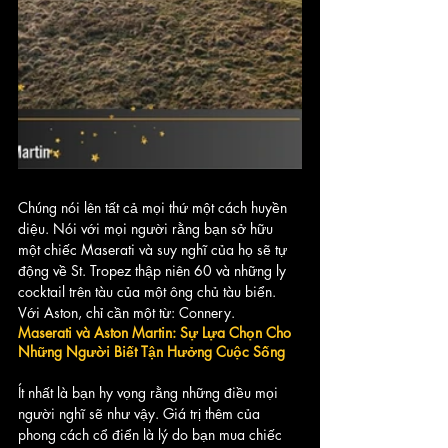
Chúng nói lên tất cả mọi thứ một cách huyền 
diệu. Nói với mọi người rằng bạn sở hữu 
một chiếc Maserati và suy nghĩ của họ sẽ tự 
động về St. Tropez thập niên 60 và những ly 
cocktail trên tàu của một ông chủ tàu biển. 
Với Aston, chỉ cần một từ: Connery.
Maserati và Aston Martin: Sự Lựa Chọn Cho 
Những Người Biết Tận Hưởng Cuộc Sống
Ít nhất là bạn hy vọng rằng những điều mọi 
người nghĩ sẽ như vậy. Giá trị thêm của 
phong cách cổ điển là lý do bạn mua chiếc 