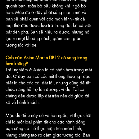
quanh bạn, toàn bộ bầu không khí ít gò bó 
hơn. Màu đỏ ở đây phát sáng mạnh mẽ và 
bạn sẽ phải quen với các màn hình - tất cả 
mọi thứ đều được lưu trữ trong đó, kể cả việc 
bật đèn pha. Bạn sẽ hiểu ra được, nhưng nó 
tạo ra một khoảng cách, giảm cảm giác 
tương tác với xe.
Cab của Aston Martin DB12 có sang trọng 
hơn không?
Trải nghiệm ở Aston là cá nhân hơn trong mặt 
đó. Ở đây bạn có các nút thông thường - đặc 
biệt là cho các cài đặt lái, nhưng cũng để tắt 
chức năng hỗ trợ làn đường, ví dụ. Tất cả 
chúng đều được lắp đặt trên nền đá giữa tài 
xế và hành khách. 
Mặc dù điều này có vẻ hơi ngốc, vì thực chất 
chỉ là một loại phím tắt cho các hành động 
bạn cũng có thể thực hiện trên màn hình, 
nhưng chúng tạo ra cảm giác tương tác. Bạn 