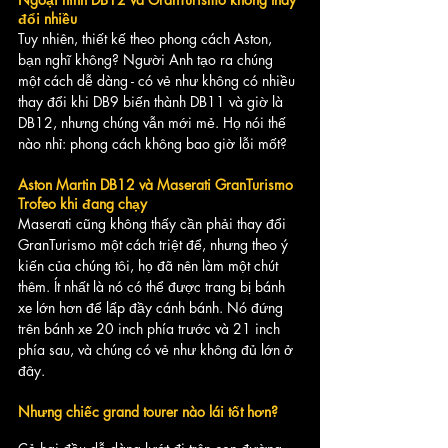
đổi nhiều
Tuy nhiên, thiết kế theo phong cách Aston, 
bạn nghĩ không? Người Anh tạo ra chúng 
một cách dễ dàng - có vẻ như không có nhiều 
thay đổi khi DB9 biến thành DB11 và giờ là 
DB12, nhưng chúng vẫn mới mẻ. Họ nói thế 
nào nhỉ: phong cách không bao giờ lỗi mốt?
Aston Martin DB12 và Maserati GranTurismo 
Trofeo khi đang chạy
Maserati cũng không thấy cần phải thay đổi 
GranTurismo một cách triệt để, nhưng theo ý 
kiến của chúng tôi, họ đã nên làm một chút 
thêm. Ít nhất là nó có thể được trang bị bánh 
xe lớn hơn để lấp đầy cánh bánh. Nó đứng 
trên bánh xe 20 inch phía trước và 21 inch 
phía sau, và chúng có vẻ như không đủ lớn ở 
đây.
Nhưng chiếc grand tourer nào lái tốt hơn?