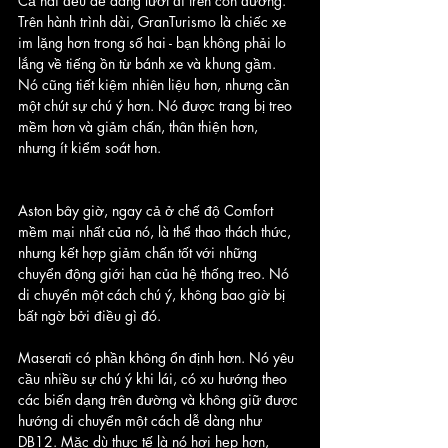
Cả hai đều dễ dàng lướt đi trên con đường. 
Trên hành trình dài, GranTurismo là chiếc xe 
im lặng hơn trong số hai - bạn không phải lo 
lắng về tiếng ồn từ bánh xe và khung gầm. 
Nó cũng tiết kiệm nhiên liệu hơn, nhưng cần 
một chút sự chú ý hơn. Nó được trang bị treo 
mềm hơn và giảm chấn, thân thiện hơn, 
nhưng ít kiểm soát hơn. 
Aston bây giờ, ngay cả ở chế độ Comfort 
mềm mại nhất của nó, là thể thao thách thức, 
nhưng kết hợp giảm chấn tốt với những 
chuyển động giới hạn của hệ thống treo. Nó 
di chuyển một cách chú ý, không bao giờ bị 
bất ngờ bởi điều gì đó.
Maserati có phần không ổn định hơn. Nó yêu 
cầu nhiều sự chú ý khi lái, có xu hướng theo 
các biến dạng trên đường và không giữ được 
hướng di chuyển một cách dễ dàng như 
DB12. Mặc dù thực tế là nó hơi hẹp hơn, 