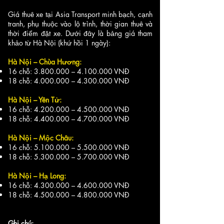
Giá thuê xe tại Asia Transport minh bạch, cạnh
tranh, phụ thuộc vào lộ trình, thời gian thuê và
thời điểm đặt xe. Dưới đây là bảng giá tham
khảo từ Hà Nội (khứ hồi 1 ngày):​​
Hà Nội – Chùa Hương:
16 chỗ:
3.800.000
–
4.100.000
VNĐ
18 chỗ:
4.000.000
–
4.300.000
VNĐ
Hà Nội – Yên Tử:
16 chỗ:
4.200.000
–
4.500.000
VNĐ
18 chỗ:
4.400.000
–
4.700.000
VNĐ
Hà Nội – Mộc Châu:
16 chỗ:
5.100.000
–
5.500.000
VNĐ
18 chỗ:
5.300.000
–
5.700.000
VNĐ
Hà Nội – Hạ Long:
16 chỗ:
4.300.000
–
4.600.000
VNĐ
18 chỗ:
4.500.000
–
4.800.000
VNĐ
Ghi chú: