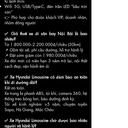
tủ lạnh mini
Wifi 5G, USB/Type-C, đèn trần LED “bầu trời
sao”
👉 Phù hợp cho đoàn khách VIP, doanh nhân,
nhóm đông người
✅ Giá thuê xe đi sân bay Nội Bài là bao
nhiêu?
Từ 1.800.000–2.200.000đ/chiều (30km)
📌 Gồm tài xế, phí cầu đường, hỗ trợ hành lý
📌 Đặt sớm giảm còn 1.980.000đ/chiều
Xe đời mới có niên hạn 3 năm trở lại, nội thất
sạch đẹp, vận hành êm ái
✅ Xe Hyundai Limousine có đảm bảo an toàn
khi đi đường dài?
Rất an toàn.
Xe trang bị phanh ABS, túi khí, camera 360, hệ
thống treo bóng hơi, bảo dưỡng định kỳ.
Tài xế kinh nghiệm >5 năm, chuyên tuyến
Sapa, Hà Giang, Mộc Châu
✅ Xe Hyundai Limousine chở được bao nhiêu
người và hành lý?