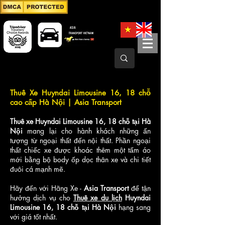
Thuê Xe Huyndai Limousine 16, 18 chỗ
cao cấp Hà Nội | Asia Transport
Thuê xe Huyndai Limousine 16, 18 chỗ tại Hà
Nội
mang lại cho hành khách những ấn
tượng từ ngoại thất đến nội thất. Phần ngoại
thất chiếc xe được khoác thêm một tấm áo
mới bằng bộ body ốp dọc thân xe và chi tiết
đuôi cá mạnh mẽ.
Hãy đến với Hãng Xe -
Asia Transport
để tận
hưởng dịch vụ cho
Thuê xe du lịch
Huyndai
Limousine 16, 18 chỗ tại Hà Nội
hạng sang
với giá tốt nhất.