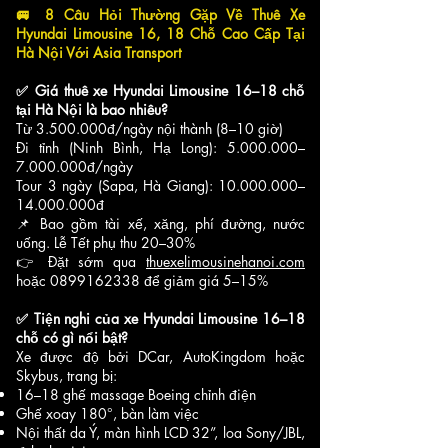
🚐 8 Câu Hỏi Thường Gặp Về Thuê Xe
Hyundai Limousine 16, 18 Chỗ Cao Cấp Tại
Hà Nội Với Asia Transport
✅ Giá thuê xe Hyundai Limousine 16–18 chỗ
tại Hà Nội là bao nhiêu?
Từ 3.500.000đ/ngày nội thành (8–10 giờ)
Đi tỉnh (Ninh Bình, Hạ Long): 5.000.000–
7.000.000đ/ngày
Tour 3 ngày (Sapa, Hà Giang): 10.000.000–
14.000.000đ
📌 Bao gồm tài xế, xăng, phí đường, nước
uống. Lễ Tết phụ thu 20–30%
👉 Đặt sớm qua
thuexelimousinehanoi.com
hoặc
0899162338
để giảm giá 5–15%
✅ Tiện nghi của xe Hyundai Limousine 16–18
chỗ có gì nổi bật?
Xe được độ bởi DCar, AutoKingdom hoặc
Skybus, trang bị:
16–18 ghế massage Boeing chỉnh điện
Ghế xoay 180°, bàn làm việc
Nội thất da Ý, màn hình LCD 32”, loa Sony/JBL,