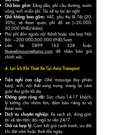
Giá bao gồm:
Xăng dầu, phí cầu đường, nước
uống, wifi miễn phí. Tài xế tự túc ăn nghỉ.
Giá không bao gồm:
VAT, phụ thu lễ Tết (20-
30%), vé tham quan, phí đỗ xe (~20.000-
50.000 VNĐ/điểm).
Phụ phí đón ngoài nội thành hoặc sân bay Nội
Bài: ~200.000-300.000 VNĐ/lượt.
Liên hệ
0899 162 338
hoặc
thuexelimousinehanoi.com
để nhận báo giá
chính xác.
4. Lợi Ích Khi Thuê Xe Tại Asia Transport
Tiện nghi cao cấp
: Ghế massage (tùy phiên
bản), wifi, nội thất sang trọng, mang lại cảm
giác thư giãn tối đa.
Không gian rộng rãi:
Sức chứa 14-17 khách,
lý tưởng cho nhóm lớn, đảm bảo riêng tư và
thoải mái.
Dịch vụ chuyên nghiệp:
Xe sạch sẽ, đúng giờ;
tài xế tận tâm; đội ngũ tư vấn 24/7.
Giá cả hợp lý:
Cam kết giá cạnh tranh, ưu đãi
khi đặt sớm hoặc thuê dài ngày.