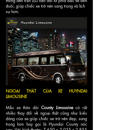
thống đèn trần LED kéo dài từ phía đầu xe đến
đuôi, giúp chiếc xe trở nên sang trọng và lịch
sự hơn.
NGOẠI THẤT CỦA XE HUYNDAI
LIMOUSINE
Mẫu xe thân dài
County Limousine
có rất
nhiều thay đổi về ngoại thất cũng như kiểu
dáng của xe giúp chiếc xe trở nên đẹp, sang
trọng hơn hay gọi là Hyundai County nóc
cao. Với kích thước: 7.650 x 2.035 x 2.855