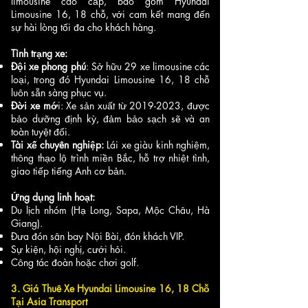
limousine cao cấp, bao gồm Hyundai
Limousine 16, 18 chỗ, với cam kết mang đến
sự hài lòng tối đa cho khách hàng.
Tình trạng xe:
Đội xe phong phú
: Sở hữu 29 xe limousine các
loại, trong đó Hyundai Limousine 16, 18 chỗ
luôn sẵn sàng phục vụ.
Đời xe mớ
i: Xe sản xuất từ
2019-2023
, được
bảo dưỡng định kỳ, đảm bảo sạch sẽ và an
toàn tuyệt đối.
Tài xế chuyên nghiệp:
Lái xe giàu kinh nghiệm,
thông thạo lộ trình miền Bắc, hỗ trợ nhiệt tình,
giao tiếp tiếng Anh cơ bản.
Ứng dụng linh hoạt:
Du lịch nhóm (Hạ Long, Sapa, Mộc Châu, Hà
Giang).
Đưa đón sân bay Nội Bài, đón khách VIP.
Sự kiện, hội nghị, cưới hỏi.
Công tác đoàn hoặc chơi golf.
3. Giá Thuê Xe Hyundai Limousine 16, 18 Chỗ
Tại Asia Transport