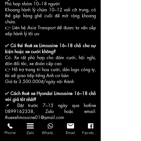
Phù hợp nhóm 10–18 người
Khoang hành lý chứa 10–12 vali cỡ trung, có
thể gập hàng ghế cuối để mở rộng khoang
chứa.
👉 Liên hệ Asia Transport để được tư vấn sắp
xếp hành lý tối ưu
✅ Có thể thuê xe Limousine 16–18 chỗ cho sự
kiện hoặc xe cưới không?
Có. Xe rất phù hợp cho đám cưới, hội nghị,
đón đối tác, xe đoàn cấp cao
👉 Hỗ trợ trang trí hoa cưới, dán logo công ty,
tài xế giao tiếp tiếng Anh cơ bản
Giá từ 3.500.000đ/ngày nội thành
✅ Cách thuê xe Hyundai Limousine 16–18 chỗ
với giá tốt nhất?
📌 Đặt trước 7–15 ngày qua hotline
0899162338, Zalo hoặc email:
thuexelimousine01@gmail.com
📌 Ưu đãi giảm 5–15%, ví dụ: 3.500.000đ →
2.975.000đ/ngày
Phone
Zalo
WhatsApp
Email
Facebook
📌 Kiểm tra hợp đồng rõ ràng về phụ phí VAT,