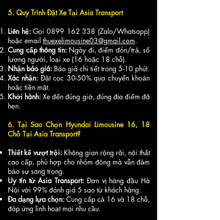
5. Quy Trình Đặt Xe Tại Asia Transport
Liên hệ:
Gọi
0899 162 338
(Zalo/Whatsapp)
hoặc email
thuexelimousine03@gmail.com
.
Cung cấp thông tin:
Ngày đi, điểm đón/trả, số
lượng người, loại xe (16 hoặc 18 chỗ).
Nhận báo giá:
Báo giá chi tiết trong 5-10 phút.
Xác nhận:
Đặt cọc 30-50% qua chuyển khoản
hoặc tiền mặt.
Khởi hành:
Xe đến đúng giờ, đúng địa điểm đã
hẹn.
6. Tại Sao Chọn Hyundai Limousine 16, 18
Chỗ Tại Asia Transport?
Thiết kế vượt trội:
Không gian rộng rãi, nội thất
cao cấp, phù hợp cho nhóm đông mà vẫn đảm
bảo sự sang trọng.
Uy tín từ Asia Transport:
Đơn vị hàng đầu Hà
Nội với 99% đánh giá 5 sao từ khách hàng.
Đa dạng lựa chọn:
Cung cấp cả 16 và 18 chỗ,
đáp ứng linh hoạt mọi nhu cầu.