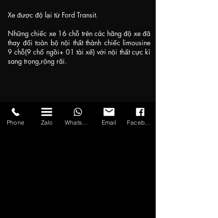
Xe được độ lại từ Ford Transit.
Những chiếc xe 16 chỗ trên các hãng độ xe đã
thay đổi toàn bộ nội thất thành chiếc limousine
9 chỗ(9 chổ ngồi+ 01 tài xế) với nội thất cực kì
sang trọng,rộng rãi.
Phone
Zalo
WhatsApp
Email
Facebook
🚐BẢNG GIÁ THUÊ XE CÁC DÒNG