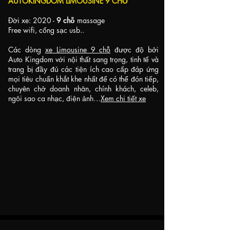
AUTOKINGDOM LIMOUSINE 9 CHỖ
Hà Nội - Cao Bằng -
Đời xe: 2020 -
9 chỗ
massage
9
3 ngày
Hà Nội
Free wifi, cổng sạc usb..
Các dòng
xe Limousine 9 chỗ
được độ bởi
Hà Nội - Cao Bằng -
Auto Kingdom với nội thất sang trọng, tinh tế và
10
2 ngày
Hà Nội
trang bị đầy đủ các tiện ích cao cấp đáp ứng
mọi tiêu chuẩn khắt khe nhất để có thể đón tiếp,
chuyên chở doanh nhân, chính khách, celeb,
Hà Nội - đền Ông
ngôi sao ca nhạc, điện ảnh…
Xem chi tiết xe
11
Bảy - Đến Cô Tân An -
1 ngày
Hà Nội
Hà Nội - Hà Giang -
12
4 ngày
Hà Nội