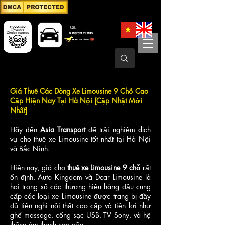
Giá Thuê Các Dòng Xe Limousine 9 Chỗ Cao
Cấp Hiện Nay Tại Hà Nội [Cập Nhật Mới
Nhất]
Hãy đến
Asia Transport
để trải nghiệm dịch
vụ cho thuê xe Limousine tốt nhất tại Hà Nội
và Bắc Ninh.
Hiện nay, giá cho
thuê xe Limousine 9 chỗ
rất
ổn định. Auto Kingdom và Dcar Limousine là
hai trong số các thương hiệu hàng đầu cung
cấp các loại xe Limousine được trang bị đầy
đủ tiện nghi nội thất cao cấp và tiện lợi như
ghế massage, cổng sạc USB, TV Sony, và hệ
thống âm thanh cao cấp.