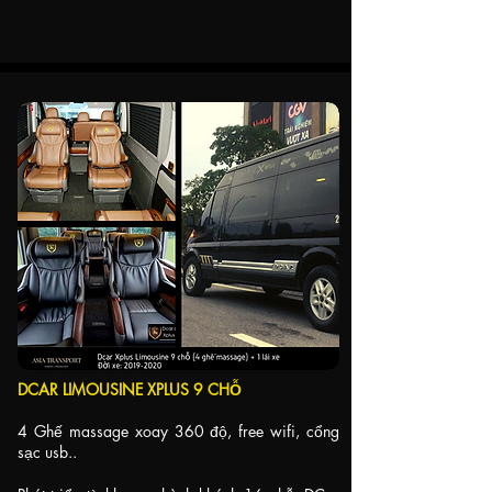
DCAR LIMOUSINE XPLUS 9 CHỖ
4 Ghế massage xoay 360 độ, free wifi, cổng
sạc usb..