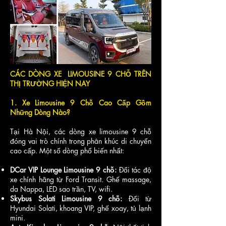
CÁC DÒNG XE LIMOUSINE 9 CHỖ TRÊN
THỊ TRƯỜNG HIỆN NAY
1. Xe Limousine 9 Chỗ Cao Cấp Gồm
Những Dòng Nào?
Tại Hà Nội, các dòng xe limousine 9 chỗ
đóng vai trò chính trong phân khúc di chuyển
cao cấp. Một số dòng phổ biến nhất:
DCar VIP Lounge Limousine 9 chỗ:
Đổi tác độ
xe chính hãng từ Ford Transit. Ghế massage,
da Nappa, LED sao trần, TV, wifi.
Skybus Solati Limousine 9 chỗ:
Đổi từ
Hyundai Solati, khoang VIP, ghế xoay, tủ lạnh
mini.