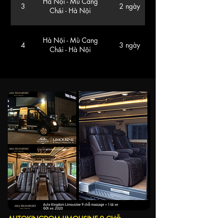
Hà Nội - Mù Cang
3
2 ngày
Chải - Hà Nội
Hà Nội - Mù Cang
4
3 ngày
Chải - Hà Nội
Hà Nội- Hà Giang -
5
3 ngày
Hà Nội
Hà Nội- Hà Giang -
6
2 ngày
Hà Nội
Hà Nội - Bình Liêu
7
(Quảng Ninh) - Hà
2 ngày
Nội 2 Ngày
Hà Nội - Mù Cang
8
1 chiều
Chải