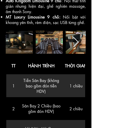
Auto Kingdom Limousine 9 chỗ
: Nội thất tinh
giản nhưng hiện đại, ghế nghiên massage,
âm thanh Sony.
MT Luxury Limousine 9 chỗ:
Nổi bật với
khoang yên tĩnh, rèm điện, sạc USB từng ghế.
TT
HÀNH TRÌNH
THỜI GIAN
Tiễn Sân Bay (không
1
bao gồm đón tiễn
1 chiều
HDV)
Sân Bay 2 Chiều (bao
2
2 chiều
gồm đón HDV)