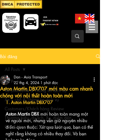
Bài đăng
All Posts
Dan - Asia Transport
All Posts
22 thg 4, 2024
1 phút đọc
Aston Martin DBX707 mới màu cam nhanh
Xe Limousine & Thông tin dịch vụ
chóng với nội thất hoàn toàn mới
Xe 7 chỗ & Thông tin dịch vụ
1. Aston Martin DBX707
Customers/Khách hàng Review
Aston Martin DBX
 mới hoàn toàn mang một 
Thương hiệu, du lịch, Xe, điểm đến
vẻ ngoài mới, nhưng vẫn giữ nguyên nhiều 
Car & Van, Travel Vietnam, News
điểm quen thuộc. Xét qua lướt qua, bạn có thể 
nghĩ rằng không có nhiều thay đổi. Và bạn 