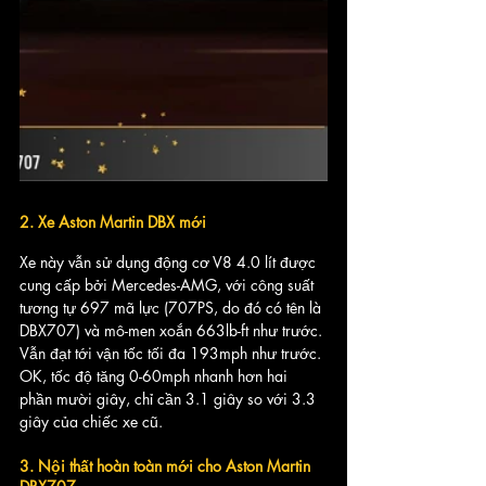
2. Xe Aston Martin DBX mới
Xe này vẫn sử dụng động cơ V8 4.0 lít được 
cung cấp bởi Mercedes-AMG, với công suất 
tương tự 697 mã lực (707PS, do đó có tên là 
DBX707) và mô-men xoắn 663lb-ft như trước. 
Vẫn đạt tới vận tốc tối đa 193mph như trước. 
OK, tốc độ tăng 0-60mph nhanh hơn hai 
phần mười giây, chỉ cần 3.1 giây so với 3.3 
giây của chiếc xe cũ.
3. Nội thất hoàn toàn mới cho Aston Martin 