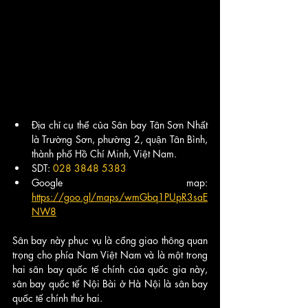
Địa chỉ cụ thể của Sân bay Tân Sơn Nhất 
là Trường Sơn, phường 2, quận Tân Bình, 
thành phố Hồ Chí Minh, Việt Nam.
SDT: 
028 3848 5383
Google map: 
https://goo.gl/maps/wmGbq1PUpR3saE
NW8
Sân bay này phục vụ là cổng giao thông quan 
trọng cho phía Nam Việt Nam và là một trong 
hai sân bay quốc tế chính của quốc gia này, 
sân bay quốc tế Nội Bài ở Hà Nội là sân bay 
quốc tế chính thứ hai.