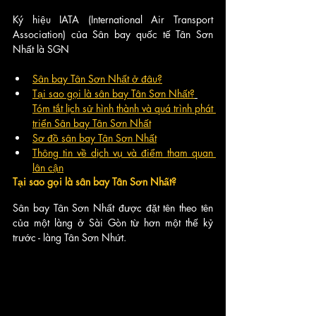
Ký hiệu IATA (International Air Transport 
Association) của Sân bay quốc tế Tân Sơn 
Nhất là SGN
Sân bay Tân Sơn Nhất ở đâu?
Tại sao gọi là sân bay Tân Sơn Nhất?
Tóm tắt lịch sử hình thành và quá trình phát 
triển Sân bay Tân Sơn Nhất
Sơ đồ sân bay Tân Sơn Nhất
Thông tin về dịch vụ và điểm tham quan 
lân cận
Tại sao gọi là sân bay Tân Sơn Nhất?
Sân bay Tân Sơn Nhất được đặt tên theo tên 
của một làng ở Sài Gòn từ hơn một thế kỷ 
trước - làng Tân Sơn Nhứt. 