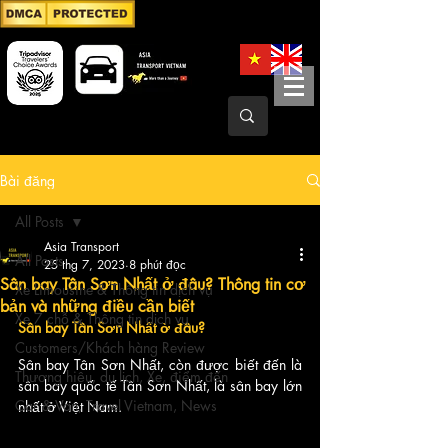
Bài đăng
All Posts
Asia Transport
All Posts
25 thg 7, 2023
8 phút đọc
Sân bay Tân Sơn Nhất ở đâu? Thông tin cơ
Xe Limousine & Thông tin dịch vụ
bản và những điều cần biết
Xe 7 chỗ & Thông tin dịch vụ
Sân bay Tân Sơn Nhất ở đâu?
Customers/Khách hàng Review
Sân bay Tân Sơn Nhất, còn được biết đến là 
Thương hiệu, du lịch, Xe, điểm đến
sân bay quốc tế Tân Sơn Nhất, là sân bay lớn 
Car & Van, Travel Vietnam, News
nhất ở Việt Nam. 