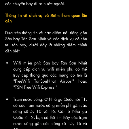
các chuyến bay đi ra nước ngoài.
Thông tin về dịch vụ và điểm tham quan lân 
cận
Dựa trên thông tin về các điểm nổi tiếng gần 
Sân bay Tân Sơn Nhất và các dịch vụ có sẵn 
tại sân bay, dưới đây là những điểm chính 
cần biết:
Wifi miễn phí: Sân bay Tân Sơn Nhất 
cung cấp dịch vụ wifi miễn phí, có thể 
truy cập thông qua các mạng có tên là 
"FreeWifi TanSonNhat Airport" hoặc 
"TSN Free Wifi Express."
Trạm nước uống: Ở Nhà ga Quốc nội T1, 
có các trạm nước uống miễn phí gần các 
cổng số 5, 10 và 16. Còn ở Nhà ga 
Quốc tế T2, bạn có thể tìm thấy các trạm 
nước uống gần các cổng số 15, 16 và 