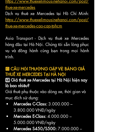
https://www.thuexelimousinehanoi.com/post/
thue-xe-mercedes
Dịch vụ thuê xe Mercedes tại Hồ Chí Minh: 
https://www.thuexelimousinehanoi.com/post/
thue-xe-mercedes-cao-cap-tphcm
Asia Transport - Dịch vụ thuê xe Mercedes 
hàng đầu tại Hà Nội. Chúng tôi sẵn lòng phục 
vụ và đồng hành cùng bạn trong mọi hành 
trình.
🔟 
CÂU HỎI THƯỜNG GẶP VỀ BẢNG GIÁ 
THUÊ XE MERCEDES TẠI HÀ NỘI
1️⃣ Giá thuê xe Mercedes tại Hà Nội hiện nay 
là bao nhiêu?
Giá thuê phụ thuộc vào dòng xe, thời gian và 
mục đích sử dụng:
Mercedes C-Class:
 3.000.000 – 
3.800.000 VNĐ/ngày
Mercedes E-Class:
 4.000.000 – 
5.000.000 VNĐ/ngày
Mercedes S450/S500:
 7.000.000 – 