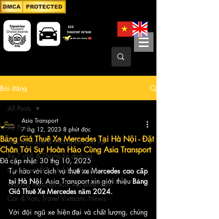
Bài đăng
All Posts
Asia Transport
All Posts
7 thg 12, 2023
8 phút đọc
Bảng Giá Thuê Xe Mercedes Tại Hà Nội - Đặt
Xe Limousine & Thông tin dịch vụ
Chân Tới Sự Hoàn Hảo Cùng Asia Transport
Xe 7 chỗ & Thông tin dịch vụ
Đã cập nhật:
30 thg 10, 2025
Customers/Khách hàng Review
Tự hào với dịch vụ 
thuê xe Mercedes cao cấp 
tại Hà Nội
, Asia Transport xin giới thiệu 
Bảng 
Thương hiệu, du lịch, Xe, điểm đến
Giá Thuê Xe Mercedes năm 2024. 
Car & Van, Travel Vietnam, News
Với đội ngũ xe hiện đại và chất lượng, chúng 