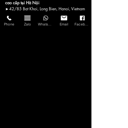
cao cấp tại Hà Nội
►42/85 Bat Khoi, Long Bien, Hanoi, Vietnam
►80B Nguyen Van Cu, Long Bien, Hanoi, 
Vietnam
Phone
Zalo
WhatsApp
Email
Facebook
►Hotline: 0899162338
►thuexelimousine03@gmail.com
►
www.thuexelimousinehanoi.com
 - 
https://www.asiatransport.net/
#thuexelimousine
#thuexe7cho
#thuexedulich
#asiatransport
#hanoilimousineservice
#hanoicarandvanrental
🏆 Travellers' Choice từ TripAdvisor
MENU
Bảng Giá Thuê Xe Mercedes Tại Hà Nội - 
Năm 2024
Giá thuê xe Mercedes thường bao gồm các 
yếu tố sau
Cam Kết Dịch Vụ Thuê Xe Mercedes Có Tài 
Xế của Asia Transport