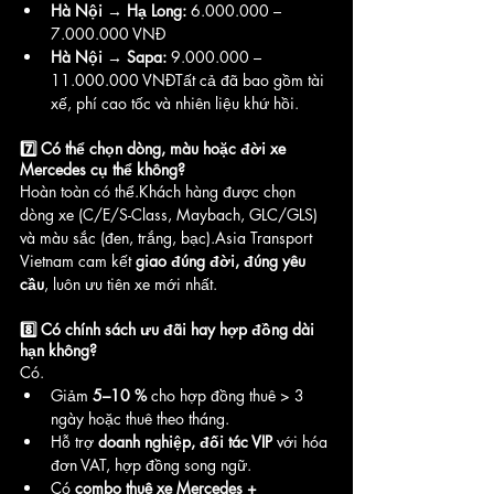
Hà Nội → Hạ Long:
 6.000.000 – 
7.000.000 VNĐ
Hà Nội → Sapa:
 9.000.000 – 
11.000.000 VNĐTất cả đã bao gồm tài 
xế, phí cao tốc và nhiên liệu khứ hồi.
7️⃣ Có thể chọn dòng, màu hoặc đời xe 
Mercedes cụ thể không?
Hoàn toàn có thể.Khách hàng được chọn 
dòng xe (C/E/S-Class, Maybach, GLC/GLS) 
và màu sắc (đen, trắng, bạc).Asia Transport 
Vietnam cam kết 
giao đúng đời, đúng yêu 
cầu
, luôn ưu tiên xe mới nhất.
8️⃣ Có chính sách ưu đãi hay hợp đồng dài 
hạn không?
Có.
Giảm 
5–10 %
 cho hợp đồng thuê > 3 
ngày hoặc thuê theo tháng.
Hỗ trợ 
doanh nghiệp, đối tác VIP
 với hóa 
đơn VAT, hợp đồng song ngữ.
Có 
combo thuê xe Mercedes + 