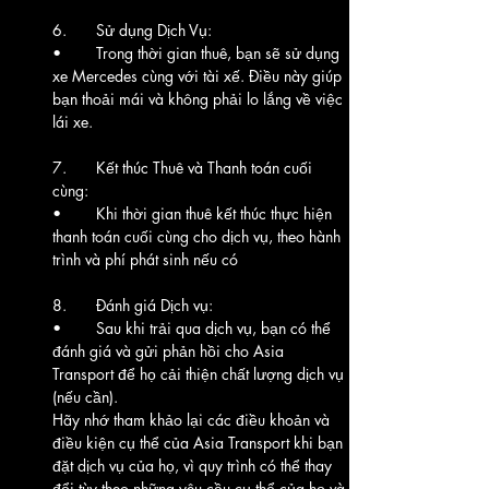
6.	Sử dụng Dịch Vụ:
•	Trong thời gian thuê, bạn sẽ sử dụng 
xe Mercedes cùng với tài xế. Điều này giúp 
bạn thoải mái và không phải lo lắng về việc 
lái xe.
7.	Kết thúc Thuê và Thanh toán cuối 
cùng:
•	Khi thời gian thuê kết thúc thực hiện 
thanh toán cuối cùng cho dịch vụ, theo hành 
trình và phí phát sinh nếu có
8.	Đánh giá Dịch vụ:
•	Sau khi trải qua dịch vụ, bạn có thể 
đánh giá và gửi phản hồi cho Asia 
Transport để họ cải thiện chất lượng dịch vụ 
(nếu cần).
Hãy nhớ tham khảo lại các điều khoản và 
điều kiện cụ thể của Asia Transport khi bạn 
đặt dịch vụ của họ, vì quy trình có thể thay 
đổi tùy theo những yêu cầu cụ thể của họ và 