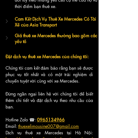
thời điểm bạn thuê xe.
Cam Kết Dịch Vụ Thuê Xe Mercedes Có Tài 
Xế của Asia Transport
Giá thuê xe Mercedes thường bao gồm các 
yếu tố 
Đặt dịch vụ thuê xe Mercedes của chúng tôi:
Chúng tôi cam kết đảm bảo rằng bạn sẽ được 
phục vụ tốt nhất và có một trải nghiệm di 
chuyển tuyệt vời cùng với xe Mercedes. 
Đừng ngần ngại liên hệ với chúng tôi để biết 
thêm chi tiết và đặt dịch vụ theo nhu cầu của 
bạn.
Hotline Zalo ☎: 
0965134966
Email: 
thuexelimousine007@gmail.com
Dịch vụ thuê xe Mercedes tại Hà Nội: 