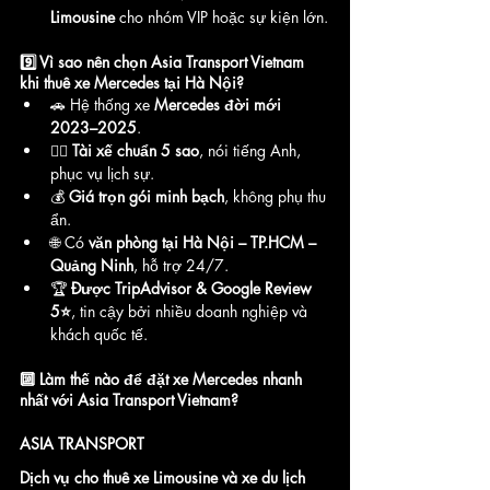
Limousine
 cho nhóm VIP hoặc sự kiện lớn.
9️⃣ Vì sao nên chọn Asia Transport Vietnam 
khi thuê xe Mercedes tại Hà Nội?
🚗 Hệ thống xe 
Mercedes đời mới 
2023–2025
.
👨‍✈️ 
Tài xế chuẩn 5 sao
, nói tiếng Anh, 
phục vụ lịch sự.
💰 
Giá trọn gói minh bạch
, không phụ thu 
ẩn.
🌐 Có 
văn phòng tại Hà Nội – TP.HCM – 
Quảng Ninh
, hỗ trợ 24/7.
🏆 
Được TripAdvisor & Google Review 
5⭐
, tin cậy bởi nhiều doanh nghiệp và 
khách quốc tế.
🔟 Làm thế nào để đặt xe Mercedes nhanh 
nhất với Asia Transport Vietnam?
ASIA TRANSPORT
Dịch vụ cho thuê xe Limousine và xe du lịch 