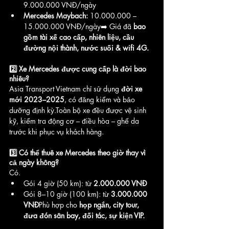
9.000.000 VNĐ/ngày
Mercedes Maybach:
 10.000.000 – 
15.000.000 VNĐ/ngày➡️ Giá đã 
bao 
gồm tài xế cao cấp, nhiên liệu, cầu 
đường nội thành, nước suối & wifi 4G.
2️⃣ Xe Mercedes được cung cấp là đời bao 
nhiêu?
Asia Transport Vietnam chỉ sử dụng 
đời xe 
mới 2023–2025
, có đăng kiểm và bảo 
dưỡng định kỳ.Toàn bộ xe đều được vệ sinh 
kỹ, kiểm tra động cơ – điều hòa – ghế da 
trước khi phục vụ khách hàng.
3️⃣ Có thể thuê xe Mercedes theo giờ thay vì 
cả ngày không?
Có.
Gói 4 giờ (50 km): từ 
2.000.000 VNĐ
Gói 8–10 giờ (100 km): từ 
3.000.000 
VNĐ
Phù hợp cho 
họp ngắn, city tour, 
đưa đón sân bay, đối tác, sự kiện VIP.