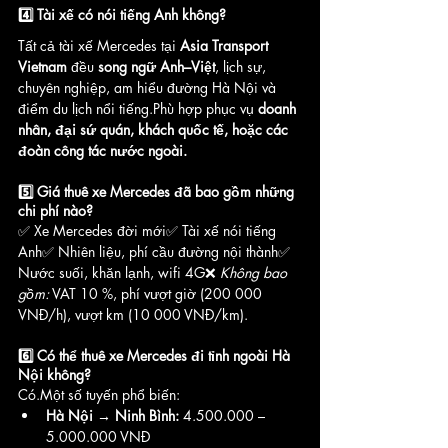
4️⃣ Tài xế có nói tiếng Anh không?
Tất cả tài xế Mercedes tại 
Asia Transport 
Vietnam
 đều 
song ngữ Anh–Việt
, lịch sự, 
chuyên nghiệp, am hiểu đường Hà Nội và 
điểm du lịch nổi tiếng.Phù hợp phục vụ 
doanh 
nhân, đại sứ quán, khách quốc tế, hoặc các 
đoàn công tác nước ngoài.
5️⃣ Giá thuê xe Mercedes đã bao gồm những 
chi phí nào?
✅ Xe Mercedes đời mới✅ Tài xế nói tiếng 
Anh✅ Nhiên liệu, phí cầu đường nội thành✅ 
Nước suối, khăn lạnh, wifi 4G❌ 
Không bao 
gồm:
 VAT 10 %, phí vượt giờ (200 000 
VNĐ/h), vượt km (10 000 VNĐ/km).
6️⃣ Có thể thuê xe Mercedes đi tỉnh ngoài Hà 
Nội không?
Có.Một số tuyến phổ biến:
Hà Nội → Ninh Bình:
 4.500.000 – 
5.000.000 VNĐ