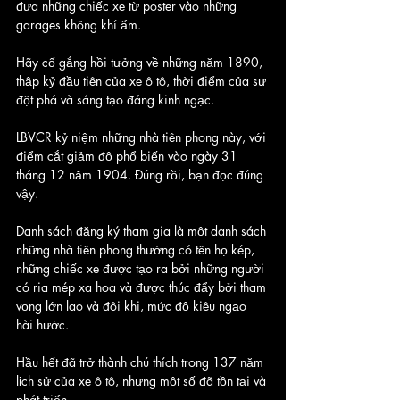
đưa những chiếc xe từ poster vào những 
garages không khí ẩm. 
Hãy cố gắng hồi tưởng về những năm 1890, 
thập kỷ đầu tiên của xe ô tô, thời điểm của sự 
đột phá và sáng tạo đáng kinh ngạc.
LBVCR kỷ niệm những nhà tiên phong này, với 
điểm cắt giảm độ phổ biến vào ngày 31 
tháng 12 năm 1904. Đúng rồi, bạn đọc đúng 
vậy. 
Danh sách đăng ký tham gia là một danh sách 
những nhà tiên phong thường có tên họ kép, 
những chiếc xe được tạo ra bởi những người 
có ria mép xa hoa và được thúc đẩy bởi tham 
vọng lớn lao và đôi khi, mức độ kiêu ngạo 
hài hước. 
Hầu hết đã trở thành chú thích trong 137 năm 
lịch sử của xe ô tô, nhưng một số đã tồn tại và 
phát triển.