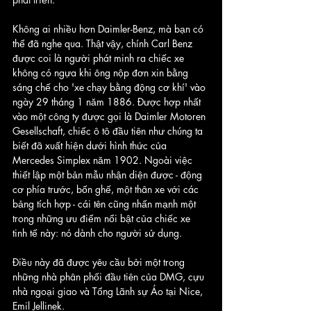
Không ai nhiều hơn Daimler-Benz, mà bạn có 
thể đã nghe qua. Thật vậy, chính Carl Benz 
được coi là người phát minh ra chiếc xe 
không có ngựa khi ông nộp đơn xin bằng 
sáng chế cho 'xe chạy bằng động cơ khí' vào 
ngày 29 tháng 1 năm 1886. Được hợp nhất 
vào một công ty được gọi là Daimler Motoren 
Gesellschaft, chiếc ô tô đầu tiên như chúng ta 
biết đã xuất hiện dưới hình thức của 
Mercedes Simplex năm 1902. Ngoài việc 
thiết lập một bản mẫu nhận diện được - động 
cơ phía trước, bốn ghế, một thân xe với các 
bảng tích hợp - cái tên cũng nhấn mạnh một 
trong những ưu điểm nổi bật của chiếc xe 
tinh tế này: nó dành cho người sử dụng.
Điều này đã được yêu cầu bởi một trong 
những nhà phân phối đầu tiên của DMG, cựu 
nhà ngoại giao và Tổng Lãnh sự Áo tại Nice, 
Emil Jellinek. 