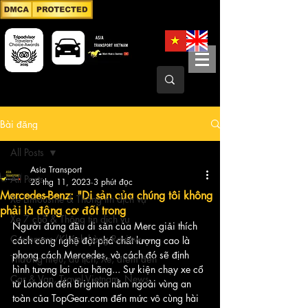
Bài đăng
All Posts
Asia Transport
All Posts
28 thg 11, 2023
3 phút đọc
Mercedes-Benz: "Di sản của chúng tôi không
Xe Limousine & Thông tin dịch vụ
phải là động cơ đốt trong
Xe 7 chỗ & Thông tin dịch vụ
Người đứng đầu di sản của Merc giải thích 
Customers/Khách hàng Review
cách công nghệ đột phá chất lượng cao là 
phong cách Mercedes, và cách đó sẽ định 
Thương hiệu, du lịch, Xe, điểm đến
hình tương lai của hãng... Sự kiện chạy xe cổ 
Car & Van, Travel Vietnam, News
từ London đến Brighton nằm ngoài vùng an 
toàn của TopGear.com đến mức vô cùng hài 