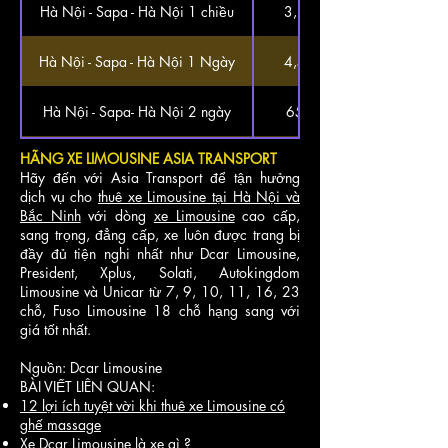
Hà Nội - Sapa - Hà Nội 1 chiều
3,200,000
Hà Nội - Sapa - Hà Nội 1 Ngày
4,500,000
Hà Nội - Sapa- Hà Nội 2 ngày
6500,000
HÃNG XE LIMOUSINE ASIA TRANSPORT
Hà Nội- Sapa- Hà Nội 3 ngày
7,500,000
Hãy đến với Asia Transport để tận hưởng
dịch vụ cho
thuê xe Limousine tại Hà Nội và
City tour 1 ngày (theo chương trình)-
2,000,000
Bắc Ninh
với dòng
xe Limousine
cao cấp,
8 tiếng
sang trọng, đẳng cấp, xe luôn được trang bị
City tour 1/2 ngày (theo chương
đầy đủ tiện nghi nhất như Dcar Limousine,
1,800,000
trình)
President, Xplus, Solati, Autokingdom
Limousine và Unicar từ 7, 9, 10, 11, 16, 23
chỗ, Fuso Limousine 18 chỗ hạng sang với
Hà Nội - Chùa Hương 1 ngày
2,300,000
giá tốt nhất.
Hà Nội – Đường Lâm - Hà Nội
2,300,000
Nguồn: Dcar Limousine
BÀI VIẾT LIÊN QUAN:
Hà Nội - Chùa Thầy - Chùa Tây
12 lợi ích tuyệt vời khi thuê xe Limousine có
2,500,000
Phương - Hà Nội
ghế massage
Xe Dcar Limousine là xe gì ?