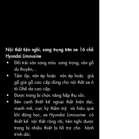
Nội thất tiện nghi, sang trọng trên xe 16 chỗ 
Hyundai Limousine  
Đổi trải sàn sang màu  sang trọng, sàn gỗ 
du thuyền,...   
Tấm ốp, ván ép hoặc  ván ép hoặc  giả 
gỗ giả gỗ cao cấp dùng cho nội thất xe ô 
tô.Ghế da cao cấp.   
Được trang bị chức năng hấp thụ sốc.   
Bên cạnh thiết kế ngoại thất hiện đại, 
mạnh mẽ, cực kỳ thẩm mỹ  và hiệu quả 
khí động học, xe Hyundai Limousine  có 
thiết kế  nội thất rộng rãi, tiện nghi được 
trang bị nhiều thiết bị hỗ trợ cho  hành 
trình dài. 