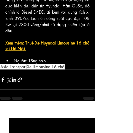
cực hiện đại đến từ Hyundai Hàn Quốc, đó 
chính là Diesel D4DD, đi kèm với dung tích xi 
lanh 3907cc tạo nên công suất cực đại 108 
Kw tại 2800 vòng/phút sử dụng nhiên liệu là 
dầu.
Xem thêm: 
Thuê Xe Huyndai Limousine 16 chỗ 
tại Hà Nội 
Nguồn: Tổng hợp
Asia Transport
Xe Limousine 16 chỗ
Bài đăng gần đây
Xem tất cả