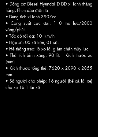
• Động cơ Diesel Hyundai D DD xi lanh thẳng 
hàng, Phun dầu điện tử.   
• Dung tích xi lanh 3907cc.   
• Công suất cực đại: 1 0 mã lực/2800 
vòng/phút.   
• Tốc độ tối đa: 10  km/h.   
• Hộp số: 05 số tiến, 01 số.   
• Hệ thống treo: lò xo lá, giảm chấn thủy lực.   
• Thể tích bình xăng: 90 lít.   Kích thước xe 
(mm).   
• Kích thước tổng thể: 7620 x 2090 x 2855 
mm.   
• Số người cho phép: 16 người (kể cả lái xe) 
cho xe 16 1 tài xế   