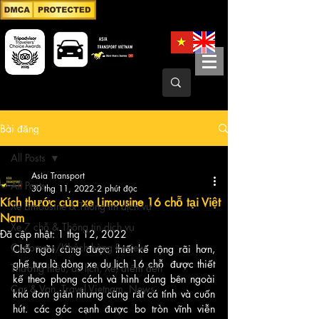
Bài đăng
All Posts
Asia Transport
All Posts
30 thg 11, 2022
2 phút đọc
Kích thước của xe Limousine 16 chỗ tại Việt
Xe Limousine & Thông tin dịch vụ
Nam
Xe 7 chỗ & Thông tin dịch vụ
Đã cập nhật:
1 thg 12, 2022
Customers/Khách hàng Review
Chỗ ngồi cũng được thiết kế rộng rãi hơn, 
ghế tựa là dòng xe du lịch 16 chỗ  được thiết 
Thương hiệu, du lịch, Xe, điểm đến
kế theo phong cách và hình dáng bên ngoài 
Car & Van, Travel Vietnam, News
khá đơn giản nhưng cũng rất cá tính và cuốn 
hút. các góc cạnh được bo tròn vĩnh viễn 