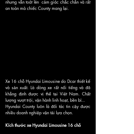
nhưng vẫn toát lên  cảm giác chắc chắn và rất 
an toàn mà chiếc County mang lại.   
Xe 16 chỗ Hyundai Limousine do Dcar thiết kế 
và sản xuất. Là dòng xe rất nổi tiếng và đã 
khẳng định được vị thế tại Việt Nam. Chất 
lượng vượt trội, vận hành linh hoạt, bền bỉ... 
Hyundai County luôn là đối tác tin cậy được 
nhiều doanh nghiệp vận tải lựa chọn. 
Kích thước xe Hyundai Limousine 16 chỗ 