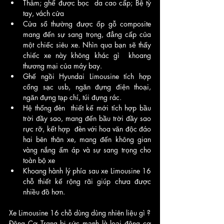
Thảm; ghế được bọc  da cao cấp; Bệ tỳ 
tay, vách cửa
Cửa sổ thường được ốp gỗ composite 
mang đến sự sang trọng, đẳng cấp của 
một chiếc siêu xe. Nhìn qua bạn sẽ thấy 
chiếc xe này không khác gì  khoang 
thương mại của máy bay. 
Ghế ngồi Hyundai Limousine tích hợp 
cổng sạc usb, ngăn đựng điện thoại, 
ngăn đựng tạp chí, túi đựng rác.   
Hệ thống đèn  thiết kế mới tích hợp bầu 
trời đầy sao, mang đến bầu trời đầy sao 
rực rỡ, kết hợp  đèn với hoa văn độc đáo 
hai bên thân xe, mang đến không gian  
vàng nắng ấm áp và sự sang trọng cho 
toàn bộ xe   
Khoang hành lý phía sau xe Limousine 16 
chỗ thiết kế rộng rãi giúp chưa được 
nhiều đồ hơn.
Xe Limousine 16 chỗ dùng dùng nhiên liệu gì ?
Động Cơ Trang bị sức mạnh là loại động cơ 