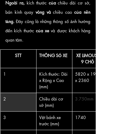
Ngoài ra,
 kích thước 
của
 chiều dài cơ sở, 
bán kính quay 
vòng và
 chiều cao 
của nền 
tảng.
 Đây cũng là những thông số ảnh hưởng 
đến kích thước 
của xe
 và được khách hàng 
quan tâm.
STT
THÔNG SỐ XE
 XE LIMOUSINE 
9 CHỖ    
​1
Kích thước: Dài 
5820 x 1974 
x Rộng x Cao 
x 2360
(mm)
2
Chiều dài cơ 
3.750mm
sở (mm)
3
Vệt bánh xe 
​1740
trước (mm)