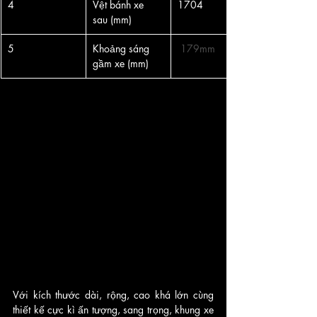
4
​Vệt bánh xe 
​1704
sau (mm)
5
Khoảng sáng 
 179mm
gầm xe (mm)
Với kích thước dài, rộng, cao khá lớn cùng 
thiết kế cực kì ấn tượng, sang trọng, khung xe 