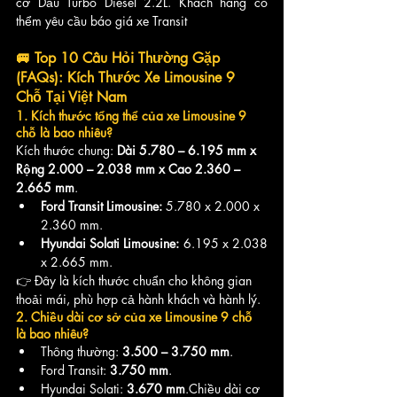
cơ Dầu Turbo Diesel 2.2L. Khách hàng có 
thểm yêu cầu báo giá xe Transit
🚐 Top 10 Câu Hỏi Thường Gặp 
(FAQs): Kích Thước Xe Limousine 9 
Chỗ Tại Việt Nam
1. Kích thước tổng thể của xe Limousine 9 
chỗ là bao nhiêu?
Kích thước chung: 
Dài 5.780 – 6.195 mm x 
Rộng 2.000 – 2.038 mm x Cao 2.360 – 
2.665 mm
.
Ford Transit Limousine:
 5.780 x 2.000 x 
2.360 mm.
Hyundai Solati Limousine:
 6.195 x 2.038 
x 2.665 mm.
👉 Đây là kích thước chuẩn cho không gian 
thoải mái, phù hợp cả hành khách và hành lý.
2. Chiều dài cơ sở của xe Limousine 9 chỗ 
là bao nhiêu?
Thông thường: 
3.500 – 3.750 mm
.
Ford Transit: 
3.750 mm
.
Hyundai Solati: 
3.670 mm
.Chiều dài cơ 