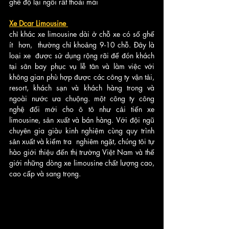
ghế độ lại ngồi rất thoải mái
Xe Dcar Limousine 
chỉ khác xe limousine dài ở chỗ xe có số ghế 
ít  hơn,  thường chỉ khoảng 9-10 chỗ. Đây là 
loại xe  được sử dụng rộng rãi để đón khách 
tại sân bay phục vụ lễ tân và làm việc với 
không gian phù hợp được các công ty vận tải, 
resort, khách sạn và khách hàng trong và 
ngoài nước ưa chuộng. một công ty công 
nghệ đổi mới cho ô tô như cải tiến xe 
limousine, sản xuất và bán hàng. Với đội ngũ 
chuyên gia giàu kinh nghiệm cùng quy trình 
sản xuất và kiểm tra  nghiêm ngặt, chúng tôi tự 
hào giới thiệu đến thị trường Việt Nam và thế 
giới những dòng xe limousine chất lượng cao, 
cao cấp và sang trọng.    