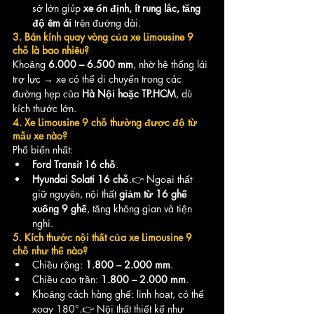
sở lớn giúp 
xe ổn định, ít rung lắc, tăng 
độ êm ái
 trên đường dài.
3. Bán kính quay vòng của xe Limousine 9 
chỗ là bao nhiêu?
Khoảng 
6.000 – 6.500 mm
, nhờ hệ thống lái 
trợ lực → xe có thể di chuyển trong các 
đường hẹp của 
Hà Nội hoặc TP.HCM
, dù 
kích thước lớn.
4. Xe Limousine 9 chỗ thường được độ từ 
mẫu xe nào?
Phổ biến nhất:
Ford Transit 16 chỗ
.
Hyundai Solati 16 chỗ
.👉 Ngoại thất 
giữ nguyên, nội thất 
giảm từ 16 ghế 
xuống 9 ghế
, tăng không gian và tiện 
nghi.
5. Kích thước nội thất của xe Limousine 9 
chỗ như thế nào?
Chiều rộng: 
1.800 – 2.000 mm
.
Chiều cao trần: 
1.800 – 2.000 mm
.
Khoảng cách hàng ghế: linh hoạt, có thể 
xoay 180°.👉 Nội thất thiết kế như 