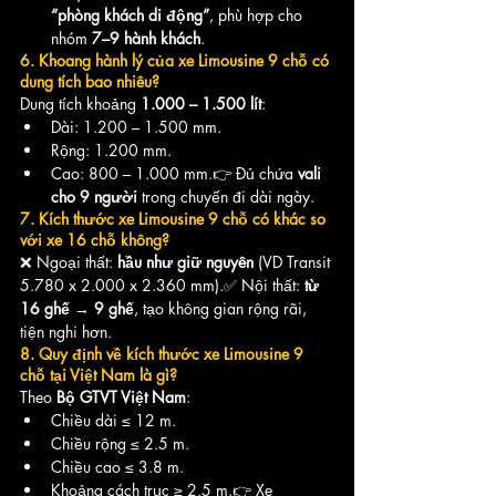
“phòng khách di động”
, phù hợp cho 
nhóm 
7–9 hành khách
.
6. Khoang hành lý của xe Limousine 9 chỗ có 
dung tích bao nhiêu?
Dung tích khoảng 
1.000 – 1.500 lít
:
Dài: 1.200 – 1.500 mm.
Rộng: 1.200 mm.
Cao: 800 – 1.000 mm.👉 Đủ chứa 
vali 
cho 9 người
 trong chuyến đi dài ngày.
7. Kích thước xe Limousine 9 chỗ có khác so 
với xe 16 chỗ không?
❌ Ngoại thất: 
hầu như giữ nguyên
 (VD Transit 
5.780 x 2.000 x 2.360 mm).✅ Nội thất: 
từ 
16 ghế → 9 ghế
, tạo không gian rộng rãi, 
tiện nghi hơn.
8. Quy định về kích thước xe Limousine 9 
chỗ tại Việt Nam là gì?
Theo 
Bộ GTVT Việt Nam
:
Chiều dài ≤ 12 m.
Chiều rộng ≤ 2.5 m.
Chiều cao ≤ 3.8 m.
Khoảng cách trục ≥ 2.5 m.👉 Xe 