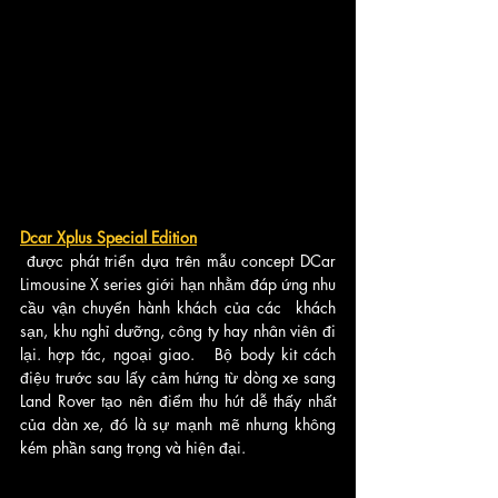
Dcar Xplus Special Edition
 được phát triển dựa trên mẫu concept DCar 
Limousine X series giới hạn nhằm đáp ứng nhu 
cầu vận chuyển hành khách của các  khách 
sạn, khu nghỉ dưỡng, công ty hay nhân viên đi 
lại. hợp tác, ngoại giao.   Bộ body kit cách 
điệu trước sau lấy cảm hứng từ dòng xe sang  
Land Rover tạo nên điểm thu hút dễ thấy nhất 
của dàn xe, đó là sự mạnh mẽ nhưng không 
kém phần sang trọng và hiện đại.   