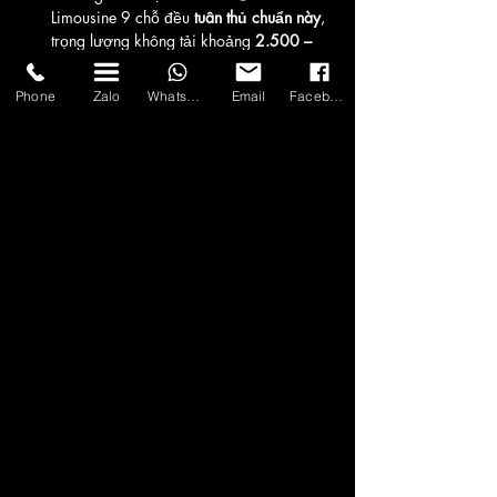
Limousine 9 chỗ đều 
tuân thủ chuẩn này
, 
trọng lượng không tải khoảng 
2.500 – 
3.000 kg
.
9. Kích thước xe Limousine 9 chỗ ảnh hưởng 
Phone
Zalo
WhatsApp
Email
Facebook
thế nào đến việc di chuyển?
Ưu điểm:
 ổn định, thoải mái trên cao tốc 
(Hà Nội – Hạ Long, TP.HCM – Vũng Tàu).
Lưu ý:
 dài ~6m nên cần 
tài xế có kinh 
nghiệm
 khi đi phố đông.
10. Làm sao chọn xe Limousine 9 chỗ phù 
hợp với nhu cầu?
Nhóm nhỏ, chi phí hợp lý:
 Ford Transit 
Limousine (gọn hơn).
Ưu tiên không gian rộng:
 Hyundai Solati 
Limousine (dài hơn ~400 mm).
Tham khảo nhà độ:
 Dcar, Auto Kingdom, 
Skybus… để chọn phiên bản phù hợp.
📌 
Lưu ý:
 Kích thước có thể thay đổi nhẹ tùy 
phiên bản (VD: Dcar X Plus, Solati Limousine) 
và năm sản xuất.☎ Để có thông số & báo giá 
chính xác, hãy liên hệ đơn vị uy tín như 
Asia 