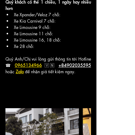
Quý khách có thể 1 chiều, 1 ngày hay nhiều 
hơn
Xe Xpander/Veloz 7 chỗ:
Xe Kia Carnival 7 chỗ:
Xe Limousine 9 chỗ:
Xe Limousine 11 chỗ:
Xe Limousine 16, 18 chỗ:
Xe 28 chỗ:
Quý Anh/Chị vui lòng gửi thông tin tới Hotline 
☎ 
0965134966
🇻🇳 
+84902035595
hoặc 
Zalo
 để nhận giá tiết kiệm ngay.