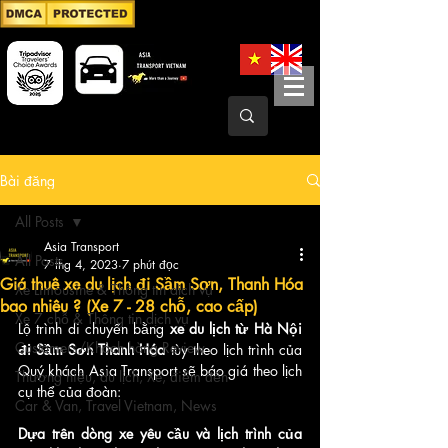
Bài đăng
All Posts
Asia Transport
All Posts
7 thg 4, 2023
7 phút đọc
Giá thuê xe du lịch đi Sầm Sơn, Thanh Hóa
Xe Limousine & Thông tin dịch vụ
bao nhiêu ? (Xe 7 - 28 chỗ, cao cấp)
Xe 7 chỗ & Thông tin dịch vụ
Lộ trình di chuyển bằng
 xe du lịch từ Hà Nội 
Customers/Khách hàng Review
đi Sầm Sơn Thanh Hóa
 tùy theo lịch trình của 
Quý khách Asia Transport sẽ báo giá theo lịch 
Thương hiệu, du lịch, Xe, điểm đến
cụ thể của đoàn:
Car & Van, Travel Vietnam, News
Dựa trên dòng xe yêu cầu và lịch trình của 