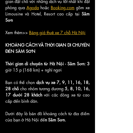
gian đặt chỗ với những dịch vụ tốt nhất khi đặt 
phòng qua 
Agoda
 hoặc 
Booking.com
 gồm xe 
Limousine và Hotel, Resort cao cấp tại
 Sầm 
Sơn
Xem thêm>>
Bảng giá thuê xe 7 chỗ Hà Nội
KHOẢNG CÁCH VÀ THỜI GIAN DI CHUYỂN 
ĐẾN SẦM SƠN
Thời gian di chuyển từ Hà Nội - Sầm Sơn: 3 
giờ 15 p (168 km) + nghỉ ngơi 
Bạn có thể chọn
 dịch vụ xe 7, 9, 11, 16, 18, 
28 chỗ
 cho nhóm tương đương 
5, 8, 10, 16, 
17 dưới 28 khách
 với các dòng xe từ cao 
cấp đến bình dân. 
Dưới đây là bản đồ khoảng cách từ địa điểm 
của bạn ở Hà Nội đế
n Sầm Sơn.