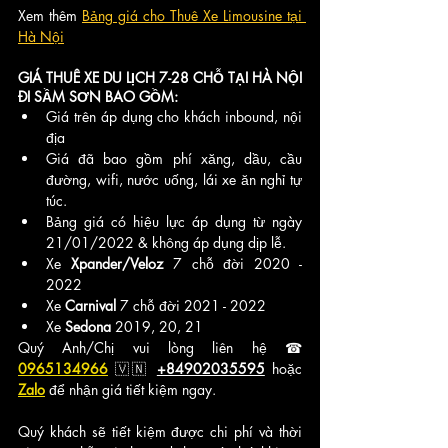
Xem thêm 
Bảng giá cho Thuê Xe Limousine tại 
Hà Nội
GIÁ THUÊ XE DU LỊCH 7-28 CHỖ TẠI HÀ NỘI 
ĐI SẦM SƠN BAO GỒM:
Giá trên áp dụng cho khách inbound, nội 
địa
Giá đã bao gồm phí xăng, dầu, cầu 
đường, wifi, nước uống, lái xe ăn nghỉ tự 
túc.
Bảng giá có hiệu lực áp dụng từ ngày 
21/01/2022 & không áp dụng dịp lễ.     
Xe
 Xpander/Veloz 
7 chỗ đời 2020 - 
2022
Xe
 Carnival 
7 chỗ đời 2021 - 2022
Xe 
Sedona 
2019, 20, 21 
Quý Anh/Chị vui lòng liên hệ ☎ 
0965134966
🇻🇳 
+84902035595
 hoặc 
Zalo
 để nhận giá tiết kiệm ngay.
Quý khách sẽ tiết kiệm được chi phí và thời 