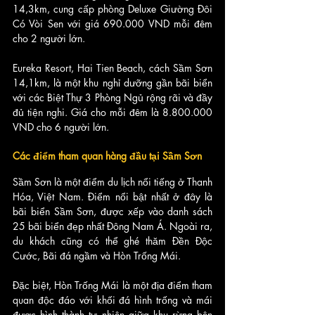
14,3km, cung cấp phòng Deluxe Giường Đôi 
Có Vòi Sen với giá 690.000 VND mỗi đêm 
cho 2 người lớn.
Eureka Resort, Hai Tien Beach, cách Sầm Sơn 
14,1km, là một khu nghỉ dưỡng gần bãi biển 
với các Biệt Thự 3 Phòng Ngủ rộng rãi và đầy 
đủ tiện nghi. Giá cho mỗi đêm là 8.800.000 
VND cho 6 người lớn.
Các điểm tham quan hàng đầu tại Sầm Sơn
Sầm Sơn là một điểm du lịch nổi tiếng ở Thanh 
Hóa, Việt Nam. Điểm nổi bật nhất ở đây là 
bãi biển Sầm Sơn, được xếp vào danh sách 
25 bãi biển đẹp nhất Đông Nam Á. Ngoài ra, 
du khách cũng có thể ghé thăm Đền Độc 
Cước, Bãi đá ngầm và Hòn Trống Mái. 
Đặc biệt, Hòn Trống Mái là một địa điểm tham 
quan độc đáo với khối đá hình trống và mái 
được hình thành tự nhiên giữa khu rừng bên 