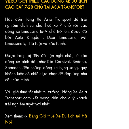
VIDEO GIỚI THIỆU CÁC DÒNG XE DU LỊCH 
CAO CẤP 7-28 CHỖ TẠI ASIA TRANSPORT
Hãy đến Hãng Xe Asia Transport để trải 
nghiệm dịch vụ cho thuê xe 7 chỗ với các 
dòng xe Limousine từ 9 chỗ trở lên, được độ 
bởi Auto Kingdom, Dcar Limousine, MT 
Limousine tại Hà Nội và Bắc Ninh. 
Được trang bị đầy đủ tiện nghi nhất, từ các 
dòng xe bình dân như Kia Carnival, Sedona, 
Xpander, đến những dòng xe hạng sang, quý 
khách luôn có nhiều lựa chọn để đáp ứng nhu 
cầu của mình. 
Với giá thuê tốt nhất thị trường, Hãng Xe Asia 
Transport cam kết mang đến cho quý khách 
trải nghiệm tuyệt vời nhất.
Xem thêm>> 
Bảng Giá thuê Xe Du Lịch tại Hà 
Nội