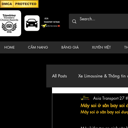
HOME
CẨM NANG
BẢNG GIÁ
XUYÊN VIỆT
T
All Posts
Xe Limousine & Thông tin 
Asia Transport
27 t
Thương hiệu, du lịch, Xe, điểm đ
Máy soi ở sân bay soi 
Máy soi ở sân bay soi đư