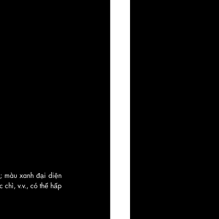
; màu xanh đại diện 
hì, v.v., có thể hấp 