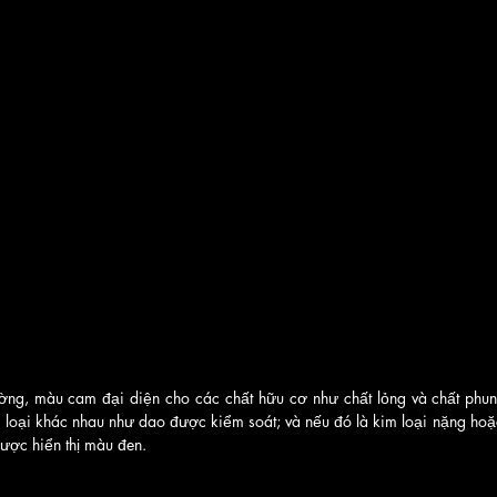
ờng, màu cam đại diện cho các chất hữu cơ như chất lỏng và chất phun
 loại khác nhau như dao được kiểm soát; và nếu đó là kim loại nặng hoặc c
được hiển thị màu đen.