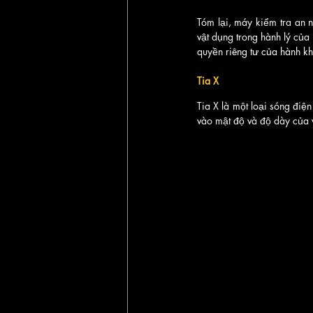
Tóm lại, máy kiểm tra an n
vật dụng trong hành lý của
quyền riêng tư của hành k
Tia X
Tia X là một loại sóng điệ
vào mật độ và độ dày của v