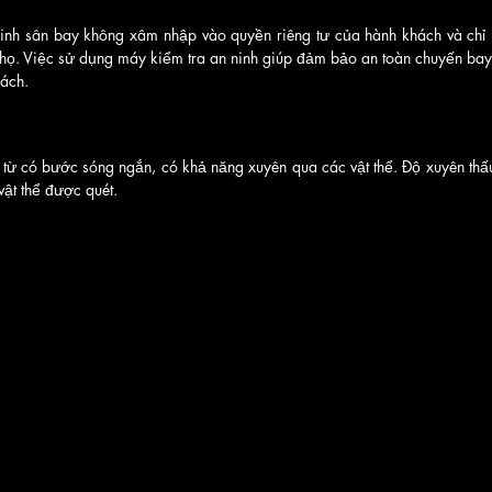
inh sân bay không xâm nhập vào quyền riêng tư của hành khách và chỉ hi
 họ. Việc sử dụng máy kiểm tra an ninh giúp đảm bảo an toàn chuyến bay 
hách.
n từ có bước sóng ngắn, có khả năng xuyên qua các vật thể. Độ xuyên thấu
ật thể được quét.