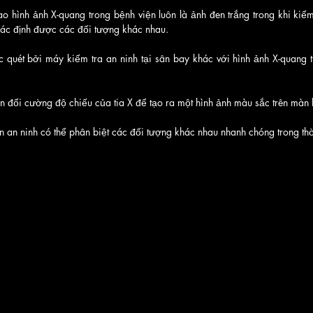
o hình ảnh X-quang trong bệnh viện luôn là ảnh đen trắng trong khi kiểm
 xác định được các đối tượng khác nhau. 
c quét bởi máy kiểm tra an ninh tại sân bay khác với hình ảnh X-quang t
ển đổi cường độ chiếu của tia X để tạo ra một hình ảnh màu sắc trên màn h
n an ninh có thể phân biệt các đối tượng khác nhau nhanh chóng trong th