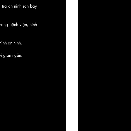
 tra an ninh sân bay 
rong bệnh viện, hình 
ình an ninh. 
ời gian ngắn.