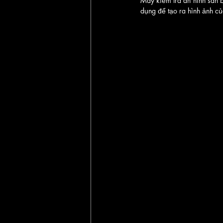
Máy kiểm tra an ninh sân b
dụng để tạo ra hình ảnh củ