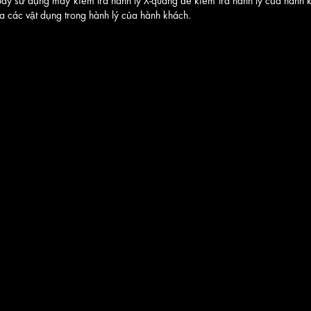
ay sử dụng máy kiểm tra hành lý X-quang để kiểm tra hành lý của hành k
a các vật dụng trong hành lý của hành khách. 