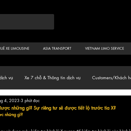
HUÊ XE LIMOUSINE
ASIA TRANSPORT
VIETNAM LIMO SERVICE
dịch vụ
Xe 7 chỗ & Thông tin dịch vụ
Customers/Khách h
hg 4, 2023
3 phút đọc
ến
Car & Van, Travel Vietnam, News
được những gì? Sự riêng tư sẽ được tiết lộ trước tia X?
ợc những gì? 