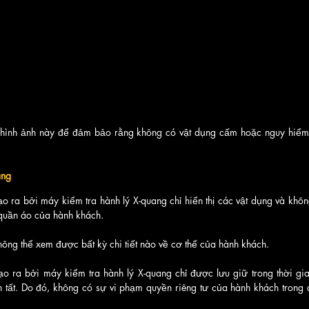
 hình ảnh này để đảm bảo rằng không có vật dụng cấm hoặc nguy hiểm
ang
ạo ra bởi máy kiểm tra hành lý X-quang chỉ hiển thị các vật dụng và khôn
 quần áo của hành khách. 
không thể xem được bất kỳ chi tiết nào về cơ thể của hành khách.
o ra bởi máy kiểm tra hành lý X-quang chỉ được lưu giữ trong thời gia
 tất. Do đó, không có sự vi phạm quyền riêng tư của hành khách trong qu