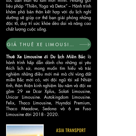
sóc bản thân và làm mới mình. Những gói
liệu pháp “Thiền, Yoga và Detox” – Hành trình
khám phá bản thân kết hợp với du lịch nghỉ
dưỡng sẽ giúp cơ thể bạn giải phóng những
độc tố, duy trì sức khỏe dẻo dai và nâng cao
chất lượng cuộc sống.
GIÁ THUÊ XE LIMOUSINE 9, 11, 16, 18 CHỖ - ASIA TRANSPORT
Thuê Xe Limousine đi Du lịch Miền Bắc
là
hành trình hấp dẫn dành cho những ai yêu
thích lịch sử, mong muốn tìm hiểu và trải
nghiệm những điều mới mẻ mà chỉ vùng đất
miền Bắc mới có, với đội ngũ tài xế Nhiệt
tình, thân thiện kinh nghiệm lâu năm​ và đội xe
gồm 29 xe Dcar Xplus, Solati Limousine,
Unicar Limousine. Autokingdom Limousine.
Felix, Thaco Limousine, Huyndai Premium,
Thaco Meadow, Sedona và 6 xe Fuso
Limousine đời
2018 - 2020
.