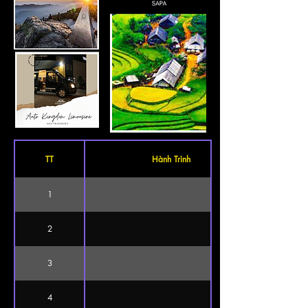
TT
Hành Trình
1
2
3
4