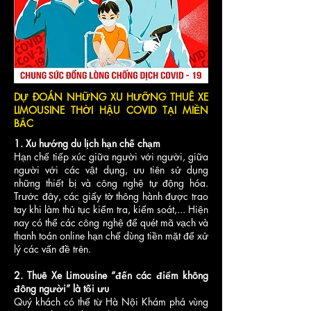
DỰ ĐOÁN NHỮNG XU HƯỠNG THUÊ XE
LIMOUSINE THỜI HẬU COVID TẠI MIỀN
BẮC
1. Xu hướng du lịch hạn chế chạm
Hạn chế tiếp xúc giữa người với người, giữa
người với các vật dụng, ưu tiên sử dụng
những thiết bị và công nghệ tự động hóa.
Trước đây, các giấy tờ thông hành được trao
tay khi làm thủ tục kiểm tra, kiểm soát,... Hiện
nay có thể các công nghệ để quét mã vạch và
thanh toán online hạn chế dùng tiền mặt để xử
lý các vấn đề trên.
2. Thuê Xe Limousine “đến các điểm không
đông người” là tối ưu
Quý khách có thể từ Hà Nội Khám phá vùng