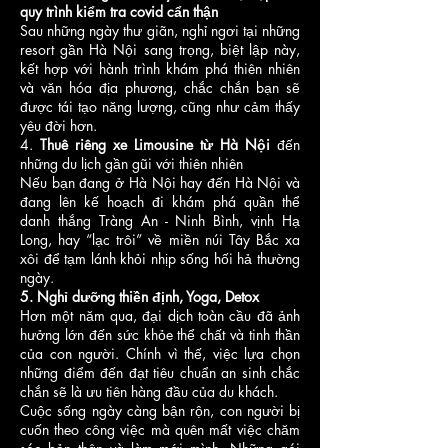
quy trình kiểm tra covid cẩn thận
Sau những ngày thư giãn, nghỉ ngơi tại những
resort gần Hà Nội sang trọng, biệt lập này,
kết hợp với hành trình khám phá thiên nhiên
và văn hóa địa phương, chắc chắn bạn sẽ
được tái tạo năng lượng, cũng như cảm thấy
yêu đời hơn.
4.
Thuê riêng xe Limousine từ Hà Nội
đến
những du lịch gần gũi với thiên nhiên
Nếu bạn đang ở Hà Nội hay đến Hà Nội và
đang lên kế hoạch đi khám phá quần thể
danh thắng Tràng An - Ninh Bình, vịnh Hạ
Long, hay “lạc trôi” về miền núi Tây Bắc xa
xôi để tạm lánh khỏi nhịp sống hối hả thường
ngày.
5. Nghỉ dưỡng thiền định, Yoga, Detox
Hơn một năm qua, đại dịch toàn cầu đã ảnh
hưởng lớn đến sức khỏe thể chất và tinh thần
của con người. Chính vì thế, việc lựa chọn
những điểm đến đạt tiêu chuẩn an sinh chắc
chắn sẽ là ưu tiên hàng đầu của du khách.
Cuộc sống ngày càng bận rộn, con người bị
cuốn theo công việc mà quên mất việc chăm