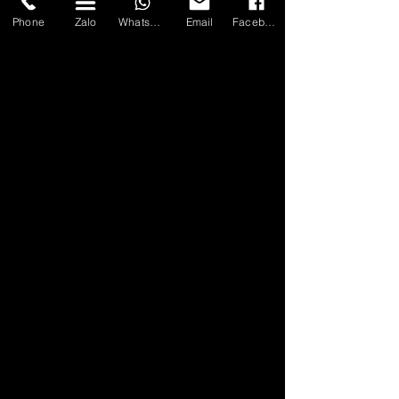
Phone
Zalo
WhatsApp
Email
Facebook
ASIA TRANSPORT VIETNAM
🏛 Hanoi Office: 80B Nguyen Van Cu Street, Long
Bien District
🏛 Ho Chi Minh Office: 87D Ngo Tat To Street,
Ward 21, Binh Thanh District
🏛 Quang Ninh Office: No. 59, Alley 11, Nguyen