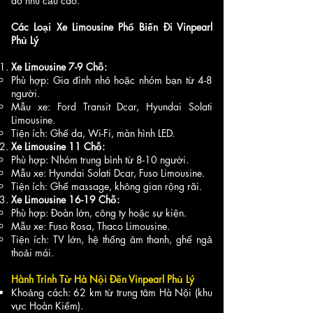
do nhu cầu cao.
Các Loại Xe Limousine Phổ Biến Đi Vinpearl
Phủ Lý
Xe Limousine 7-9 Chỗ:
Phù hợp: Gia đình nhỏ hoặc nhóm bạn từ 4-8
người.
Mẫu xe: Ford Transit Dcar, Hyundai Solati
Limousine.
Tiện ích: Ghế da, Wi-Fi, màn hình LED.
Xe Limousine 11 Chỗ:
Phù hợp: Nhóm trung bình từ 8-10 người.
Mẫu xe: Hyundai Solati Dcar, Fuso Limousine.
Tiện ích: Ghế massage, không gian rộng rãi.
Xe Limousine 16-19 Chỗ:
Phù hợp: Đoàn lớn, công ty hoặc sự kiện.
Mẫu xe: Fuso Rosa, Thaco Limousine.
Tiện ích: TV lớn, hệ thống âm thanh, ghế ngả
thoải mái.
Hành Trình Từ Hà Nội Đến Vinpearl Phủ Lý
Khoảng cách: 62 km từ trung tâm Hà Nội (khu
vực Hoàn Kiếm).