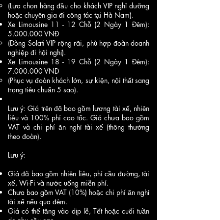
(Lựa chọn hàng đầu cho khách VIP nghỉ dưỡng
hoặc chuyên gia đi công tác tại Hà Nam).
Xe Limousine 11 - 12 Chỗ (2 Ngày 1 Đêm):
5.000.000
VNĐ
(Dòng Solati VIP rộng rãi, phù hợp đoàn doanh
nghiệp đi hội nghị).
Xe Limousine 18 - 19 Chỗ (2 Ngày 1 Đêm):
7.000.000
VNĐ
(Phục vụ đoàn khách lớn, sự kiện, nội thất sang
trọng tiêu chuẩn 5 sao).
Lưu ý: Giá trên đã bao gồm lương tài xế, nhiên
liệu và 100% phí cao tốc. Giá chưa bao gồm
VAT và chi phí ăn nghỉ tài xế (thông thường
theo đoàn).
Lưu ý:
Giá đã bao gồm nhiên liệu, phí cầu đường, tài
xế, Wi-Fi và nước uống miễn phí.
Chưa bao gồm VAT (10%) hoặc chi phí ăn nghỉ
tài xế nếu qua đêm.
Giá có thể tăng vào dịp lễ, Tết hoặc cuối tuần