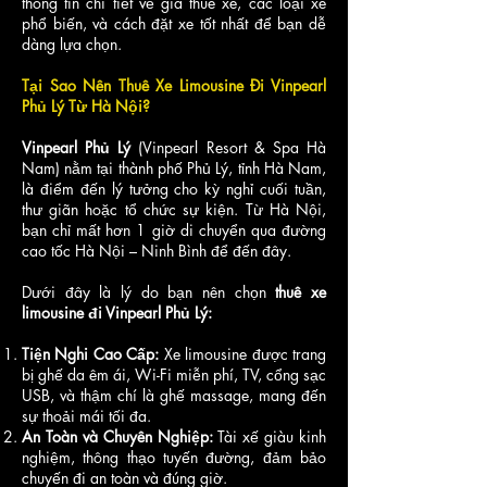
thông tin chi tiết về giá thuê xe, các loại xe
phổ biến, và cách đặt xe tốt nhất để bạn dễ
dàng lựa chọn.
Tại Sao Nên Thuê Xe Limousine Đi Vinpearl
Phủ Lý Từ Hà Nội?
Vinpearl Phủ Lý
(Vinpearl Resort & Spa Hà
Nam) nằm tại thành phố Phủ Lý, tỉnh Hà Nam,
là điểm đến lý tưởng cho kỳ nghỉ cuối tuần,
thư giãn hoặc tổ chức sự kiện. Từ Hà Nội,
bạn chỉ mất hơn 1 giờ di chuyển qua đường
cao tốc Hà Nội – Ninh Bình để đến đây.
Dưới đây là lý do bạn nên chọn
thuê xe
limousine đi Vinpearl Phủ Lý:
Tiện Nghi Cao Cấp:
Xe limousine được trang
bị ghế da êm ái, Wi-Fi miễn phí, TV, cổng sạc
USB, và thậm chí là ghế massage, mang đến
sự thoải mái tối đa.
An Toàn và Chuyên Nghiệp:
Tài xế giàu kinh
nghiệm, thông thạo tuyến đường, đảm bảo
chuyến đi an toàn và đúng giờ.