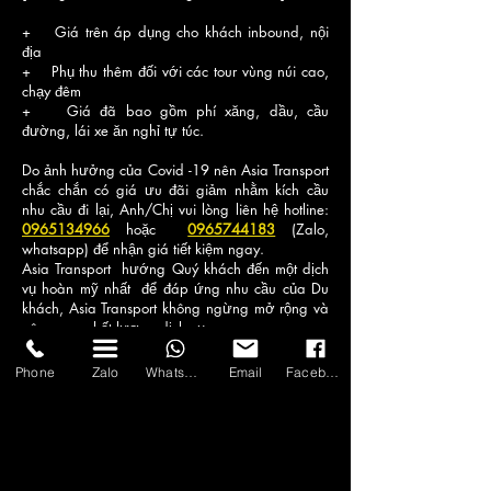
+ Giá trên áp dụng cho khách inbound, nội
địa
+ Phụ thu thêm đối với các tour vùng núi cao,
chạy đêm
+ Giá đã bao gồm phí xăng, dầu, cầu
đường, lái xe ăn nghỉ tự túc.
Do ảnh hưởng của Covid -19 nên Asia Transport
chắc chắn có giá ưu đãi giảm nhằm kích cầu
nhu cầu đi lại, Anh/Chị vui lòng liên hệ hotline:
0965134966
hoặc
0965744183
(Zalo,
whatsapp) để nhận giá tiết kiệm ngay.
Asia Transport hướng Quý khách đến một dịch
vụ hoàn mỹ nhất để đáp ứng nhu cầu của Du
khách, Asia Transport không ngừng mở rộng và
nâng cao chất lượng dịch vụ
Phone
Zalo
WhatsApp
Email
Facebook
ASIA TRANSPORT VIETNAM
🏛 Hanoi Office: 80B Nguyen Van Cu Street, Long