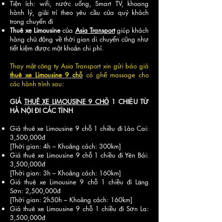
Tiện ích: wifi, nước uống, Smart TV, khoang
hành lý, giải trí theo yêu cầu của quý khách
trong chuyến đi
Thuê xe Limousine
của
Asia Transport
giúp khách
hàng chủ động về thời gian di chuyển cũng như
tiết kiệm được một khoản chi phí.
Thay mặt công ty Asia Transport xin gửi báo giá
thuê xe Limousine 9 chỗ
có ghế massage cho
các hành trình sau:
GIÁ
THUÊ XE LIMOUSINE 9 CHỖ
1 CHIỀU TỪ
HÀ NỘI ĐI CÁC TỈNH
Giá thuê xe Limousine 9 chỗ 1 chiều đi Lào Cai:
3,500,000đ
[Thời gian: 4h – Khoảng cách: 300km]
Giá thuê xe Limousine 9 chỗ 1 chiều đi Yên Bái:
3,500,000đ
[Thời gian: 3h – Khoảng cách: 160km]
Giá thuê xe Limousine 9 chỗ 1 chiều đi Lạng
Sơn: 2,500,000đ
[Thời gian: 2h50h – Khoảng cách: 160km]
Giá thuê xe Limousine 9 chỗ 1 chiều đi Sơn La:
3,500,000đ