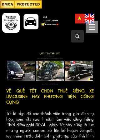
VỀ QUÊ TẾT CHỌN THUÊ RIÊNG XE
LIMOUSINE HAY PHƯƠNG TIỆN CÔNG
CỘNG
Tết là dịp để các thành viên trong gia đình tụ
họp, sum vầy sau 1 năm làm việc căng thẳng
.Thời điểm
n
ghỉ 30/4
, giáp Tết này cũng là lúc
nhưng người con xa xứ lên kế hoạch về quê,
tuy nhiên trước diễn biến phức tạp của tỉnh hình