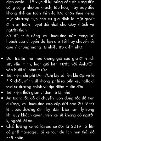
dịch covid – 19 việc đi lại bằng các phương tiện
công cộng như xe khách, tàu hỏa, máy bay đều
không thể an toàn thì việc lựa chọn thuê riêng
một phương tiện cho cả gia đình là một quyết
định an toàn tuyệt đối nhất cho Quý khách và
người thân
Sở dĩ, thuê riêng xe Limousine nằm trong kế
hoạch của chuyến du lịch dịp Tết hay chuyến về
quê vì chúng mang lại nhiều ưu điểm như:
Đón trả tại nhà theo khung giờ của gia đình lịch
sự, văn minh, luôn gọi hẹn trước với Anh/Chị
vào buổi tối hôm trước.
Tiết kiệm chi phí (Anh/Chị lấy số tiền khi đặt vé lẻ
* 9 chỗ), mình sẽ không phải ra bến xe, hoặc đi
taxi từ đường chính về địa điểm muốn đến
Tiết kiệm thời gian vì đón trả tại nhà
An toàn: tốc độ di chuyển luôn đúng tốc độ trên
đường, xe Limousine cao cấp đời cao 2019 trở
lên, bảo dưỡng định kỳ, đảm bảo hành lý trong
khi quý khách quên, trên xe sẽ không có người
lạ ngoài lái xe.
Chất lượng xe và lái xe: xe đời từ 2019 trở lên
có ghế massage, lái xe tour du lịch nên thái độ
nhã nhặn,