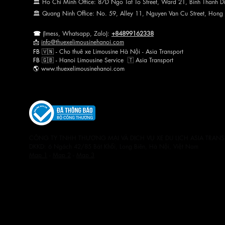
🏛 Ho Chi Minh Office: 87D Ngo Tat To Street, Ward 21, Binh Thanh Dis
🏛 Quang Ninh Office: No. 59, Alley 11, Nguyen Van Cu Street, Hong
☎
(Imess, Whats
app, Zalo):
+84899162338
📩
info@thuexelimousinehanoi.com
FB 🇻🇳 -
Cho thuê xe Limousine Hà Nội - Asia Transp
ort
FB 🇬🇧 -
Hanoi Limousine Servi
ce
🇹​
Asia Tra
nsport
🌎
www.thuexelimousineh
anoi.com
CÔNG TY TNHH THƯƠNG MẠI VÀ DỊCH VỤ XE DU LỊCH ASIA TRANSP
DKKD: 6 Ngách 42/85 Bát Khối, Long Biên, Hà Nội, Việt Nam
Map 1
-
Map 2
-
Map 3