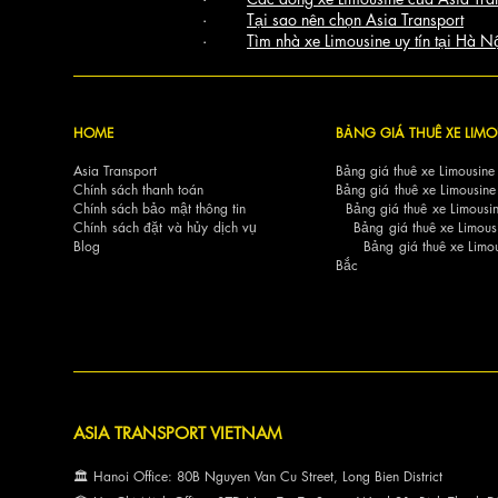
·
Tại sao nên chọn Asia Transport
·
Tìm nhà xe Limousine uy tín tại Hà N
HOME
BẢNG GIÁ THUÊ XE LIMO
Asia Transport
Bảng giá thuê xe Limousine
Chính sách thanh toán
Bảng giá thuê xe Limousine
Chính sách bảo mật thông tin
Bảng giá thuê xe Limousin
Chính sách đặt và hủy dịch vụ
Bảng giá thuê xe Limous
Blog
Bảng giá thuê xe Limou
Bắc
ASIA TRANSPORT VIETNAM
🏛 Hanoi Office: 80B Nguyen Van Cu Street, Long Bien District