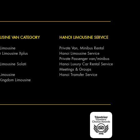
USINE VAN CATEGORY
HANOI LIMOUSINE SERVICE
Limousine
Private Van, Minibus Rental
r Limousine Xplus
Hanoi Limousine Service
Private Passenger van/minibus
ar Limousine Solati
Hanoi Luxury Car Rental Service
Meetings & Groups
Limousine
Hanoi Tramsfer Service
Kingdom Limousine