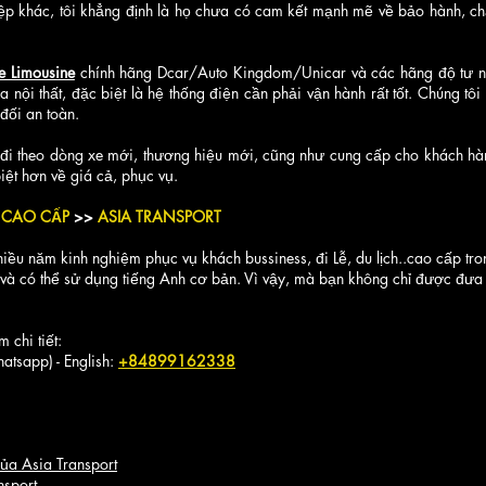
ệp khác, tôi khẳng định là họ chưa có cam kết mạnh mẽ về bảo hành, ch
e Limousine
chính hãng Dcar/Auto Kingdom/Unicar và các hãng độ tư nhâ
a nội thất, đặc biệt là hệ thống điện cần phải vận hành rất tốt. Chúng t
đối an toàn.
 đi theo dòng xe mới, thương hiệu mới, cũng như cung cấp cho khách hà
iệt hơn về giá cả, phục vụ.
 CAO CẤP
>>
ASIA TRANSPORT
hiều năm kinh nghiệm phục vụ khách bussiness, đi Lễ, du lịch..cao cấp t
 và có thể sử dụng tiếng Anh cơ bản. Vì vậy, mà bạn không chỉ được đư
m chi tiết:
atsapp) - English:
+84899162338
ủa Asia Transport
nsport