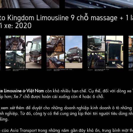
xe Limousine ở Việt Nam
còn khá nhiều hạn chế. Cụ thể, đối với dòng xe
ấp hơn; Xe 7 chỗ được hoán cải xuống còn 4 hoặc 6 chỗ.
em xét thêm để duyệt cho những doanh nghiệp kinh doanh ô tô những
h nghiệp. Từ đó, công ty có thể cung ứng kịp thời tới người tiêu dùng
dùng.
ne của Asia Transport trong những năm gần đây khá ổn, trung bình một 