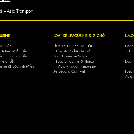
ội – Asia Transport
USINE
LOẠI XE LIMOUSINE
& 7 CHỖ
LIMO
 đi Biển
Thuê Xe Du Lịch Hà Nội
Dcar 
 đi tour Miền Bắc
Thuê Xe 7 chỗ Hà Nội
Dca
e đi tour Tây Bắc
Dcar Limousine Solati
ine đi Lễ
Fuso Limousine
&
Thaco
Dc
sine đi các tỉnh Miền
Auto Kingdom limousine
Xe Sedona Carnival
Fuso 
Auto 