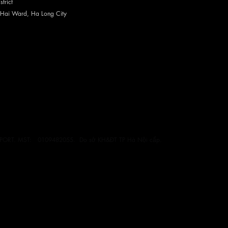
trict
 Hai Ward, Ha Long City
ORT. MST: 0109482055. Do sở KH&ĐT TP Hà Nội cấp
.