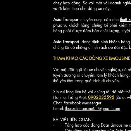
chạy hợp đồng. So với một vài doanh nghi
vụ đi kèm theo cho dòng xe này.
Asia Transport
chuyên cung cấp cho
thuê x
phục vụ khách hàng, chúng tôi phải kiểm tr
hàng phải được đảm bảo chất lượng, tuyệt 
Asia Transport
đang định hình khách hàng
chúng tôi có những chính sách ưu đãi đặc b
THAM KHẢO CÁC DÒNG XE LIMOUSINE
Với một đội ngũ lái xe chuyên nghiệp, có n
tuyến đường di chuyển, tâm lý khách hàng,
thể yên tâm trong quá trình di chuyển.
Xin vui lòng liên hệ với chúng tôi để biết thê
Hotline: Tiếng Việt:
0902035595
(Zalo, wh
Chat:
Facebook Messenger
Email:
thuexelimousine01@gmail.com
BÀI VIẾT LIÊN QUAN:
·
Tổng hợp các dòng Dcar Limousine c
·
Các dòng xe Limousine của Asia Tra