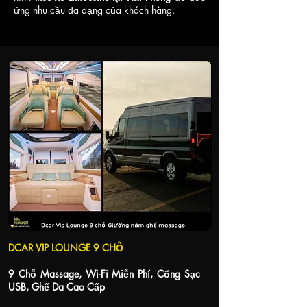
ứng nhu cầu đa dạng của khách hàng.
Hạ Long- Hà Nội - Hạ
6
1 ngày
Long
Hạ Long- Sapa // Sapa
1
1 chiều
- Hạ Long
DCAR VIP LOUNGE 9 CHỖ
9 Chỗ Massage, Wi-Fi Miễn Phí, Cổng Sạc
USB, Ghế Da Cao Cấp