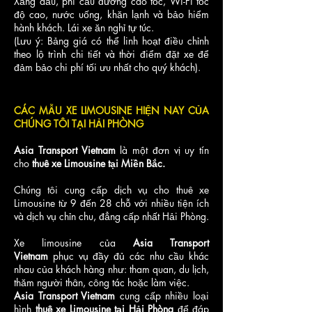
Xăng dầu, phí cầu đường cao tốc, Wi-Fi tốc
Chải - Hạ Long
độ cao, nước uống, khăn lạnh và bảo hiểm
hành khách. Lái xe ăn nghỉ tự túc.
(Lưu ý: Bảng giá có thể linh hoạt điều chỉnh
Hải Phòng- Hà Giang -
11
3 ngày
15,000,000
theo lộ trình chi tiết và thời điểm đặt xe để
Hải Phòng
đảm bảo chi phí tối ưu nhất cho quý khách).
Hải Phòng - Cao Bằng -
12
3 ngày
14,000,000
CÁC MẪU XE LIMOUSINE HIỆN NAY CỦA
Hải Phòng
CHÚNG TÔI TẠI HẢI PHÒNG
Asia Transport Vietnam
là một đơn vị uy tín
Hạ Long– Tam Cốc/
cho
thuê xe Limousine tại Miền Bắc.
4
2 ngày
Tràng An
Chúng tôi cung cấp dịch vụ cho thuê xe
Limousine từ 9 đến 28 chỗ với nhiều tiện ích
Hạ Long- Hoa Lư - Phát
và dịch vụ chỉn chu, đẳng cấp nhất Hải Phòng.
3
1 ngày
Diệm -Hạ Long
Xe limousine của
Asia Transport
Vietnam
phục vụ đầy đủ các nhu cầu khác
nhau của khách hàng như: tham quan, du lịch,
Hạ Long- Hạ Long – Hạ
5
1 ngày
thăm người thân, công tác hoặc làm việc.
Long
Asia Transport Vietnam
cung cấp nhiều loại
hình
thuê xe Limousine tại Hải Phòng
để đáp