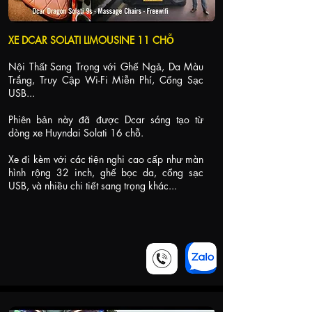
XE DCAR SOLATI LIMOUSINE 11 CHỖ
Nội Thất Sang Trọng với Ghế Ngả, Da Màu
Trắng, Truy Cập Wi-Fi Miễn Phí, Cổng Sạc
USB...
Phiên bản này đã được Dcar sáng tạo từ
dòng xe Huyndai Solati 16 chỗ.
Xe đi kèm với các tiện nghi cao cấp như màn
hình rộng 32 inch, ghế bọc da, cổng sạc
USB, và nhiều chi tiết sang trọng khác...