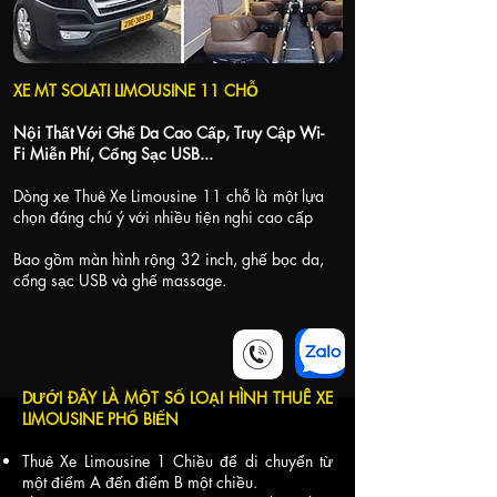
XE MT SOLATI LIMOUSINE 11 CHỖ
Nội Thất Với Ghế Da Cao Cấp, Truy Cập Wi-
Fi Miễn Phí, Cổng Sạc USB...
Dòng xe Thuê Xe Limousine 11 chỗ là một lựa
chọn đáng chú ý với nhiều tiện nghi cao cấp
Bao gồm màn hình rộng 32 inch, ghế bọc da,
cổng sạc USB và ghế massage.
DƯỚI ĐÂY LÀ MỘT SỐ LOẠI HÌNH THUÊ XE
LIMOUSINE PHỔ BIẾN
Thuê Xe Limousine 1 Chiều để di chuyển từ
một điểm A đến điểm B một chiều.