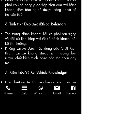
phải có khả năng giao tiếp hiệu quả với hành
khách, đảm bảo họ có được thông tin và hỗ
trợ cần thiết.
6. Tinh thần Đạo đức (Ethical Behavior)
Tôn trọng Hành khách: Lái xe phải tôn trọng
và đối xử lịch thiệp với tất cả hành khách, bất
kể tình huống.
Không Lái xe Dưới Tác dụng của Chất Kích
thích: Lái xe không được ảnh hưởng bởi
rượu, chất kích thích hoặc các tác nhân gây
mê.
7. Kiến thức Về Xe (Vehicle Knowledge)
Hiểu biết về Xe: Lái xe phải có kiến thức về
chi tiết và tính năng của xe để có thể giải
quyết các sự cố kỹ thuật khi cần.
Phone
Zalo
WhatsApp
Email
Facebook
Bảo dưỡng Xe Định kỳ: Lái xe phải thực hiện
bảo dưỡng định kỳ để đảm bảo xe luôn hoạt
động tốt.