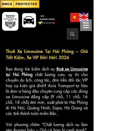
Thuê Xe Limousine Tại Hải Phòng – Giá
Tiết Kiệm, Xe VIP Đời Mới 2026
Bạn đang tìm kiếm dịch vụ
thuê xe Limousine
tại Hải Phòng
chất lượng cao, uy tín cho
chuyến du lịch, công tác, đón tiễn đối tác VIP
hay sự kiện gia đình? Asia Transport tự hào
là đơn vị hàng đầu chuyên cung cấp các dòng
xe Limousine đẳng cấp (9 chỗ, 11 chỗ, 16
chỗ, 18 chỗ) đời mới, xuất phát từ Hải Phòng
đi Hà Nội, Quảng Ninh, Sapa, Hà Giang và
các tỉnh thành toàn miền Bắc.
Với phương châm "Chất lượng dịch vụ làm
nên thương hiệu – Giá cả hợp lý cạnh tranh",