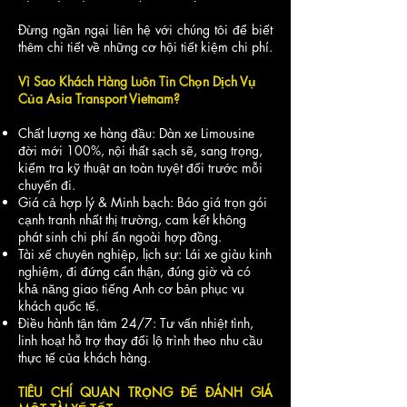
Đừng ngần ngại liên hệ với chúng tôi để biết
thêm chi tiết về những cơ hội tiết kiệm chi phí.
Vì Sao Khách Hàng Luôn Tin Chọn Dịch Vụ
Của Asia Transport Vietnam?
Chất lượng xe hàng đầu: Dàn xe Limousine
đời mới 100%, nội thất sạch sẽ, sang trọng,
kiểm tra kỹ thuật an toàn tuyệt đối trước mỗi
chuyến đi.
Giá cả hợp lý & Minh bạch: Báo giá trọn gói
cạnh tranh nhất thị trường, cam kết không
phát sinh chi phí ẩn ngoài hợp đồng.
Tài xế chuyên nghiệp, lịch sự: Lái xe giàu kinh
nghiệm, đi đứng cẩn thận, đúng giờ và có
khả năng giao tiếng Anh cơ bản phục vụ
khách quốc tế.
Điều hành tận tâm 24/7: Tư vấn nhiệt tình,
linh hoạt hỗ trợ thay đổi lộ trình theo nhu cầu
thực tế của khách hàng.
TIÊU CHÍ QUAN TRỌNG ĐỂ ĐÁNH GIÁ