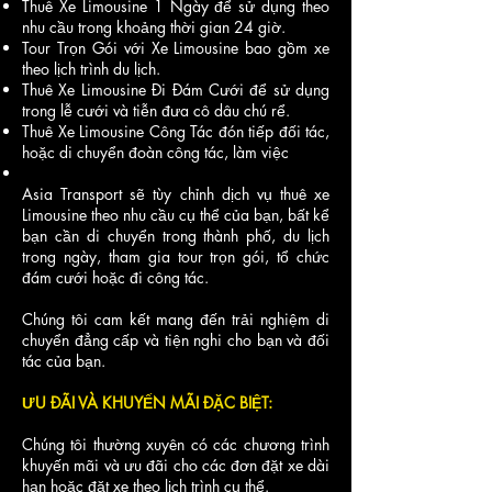
Thuê Xe Limousine 1 Ngày để sử dụng theo
nhu cầu trong khoảng thời gian 24 giờ.
Tour Trọn Gói với Xe Limousine bao gồm xe
theo lịch trình du lịch.
Thuê Xe Limousine Đi Đám Cưới để sử dụng
trong lễ cưới và tiễn đưa cô dâu chú rể.
Thuê Xe Limousine Công Tác đón tiếp đối tác,
hoặc di chuyển đoàn công tác, làm việc
Asia Transport sẽ tùy chỉnh dịch vụ thuê xe
Limousine theo nhu cầu cụ thể của bạn, bất kể
bạn cần di chuyển trong thành phố, du lịch
trong ngày, tham gia tour trọn gói, tổ chức
đám cưới hoặc đi công tác.
Chúng tôi cam kết mang đến trải nghiệm di
chuyển đẳng cấp và tiện nghi cho bạn và đối
tác của bạn.
ƯU ĐÃI VÀ KHUYẾN MÃI ĐẶC BIỆT:
Chúng tôi thường xuyên có các chương trình
khuyến mãi và ưu đãi cho các đơn đặt xe dài
hạn hoặc đặt xe theo lịch trình cụ thể.