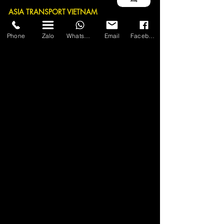
ASIA TRANSPORT VIETNAM
🏛 Hanoi Office: 80B Nguyen Van Cu Street, Long
Phone
Zalo
WhatsApp
Email
Facebook
Bien District
🏛 Ho Chi Minh Office: 87D Ngo Tat To Street,
Ward 21, Binh Thanh District
🏛 Quang Ninh Office: No. 59, Alley 11, Nguyen
Van Cu Street, Hong Hai Ward, Ha Long City
☎
(Imess, Whats
app, Zalo):
+84899162338
📩
info@thuexelimousinehanoi.com
FB 🇻🇳 -
Cho thuê xe Limousine Hà Nội - Asia
Transp
ort
FB 🇬🇧 -
Hanoi Limousine Servi
ce
🇹​
Asia Tra
nsport
🌎
www.thuexelimousineh
anoi.com