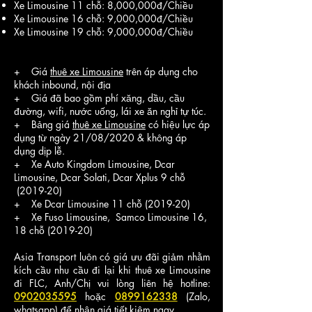
Xe Limousine 11 chỗ: 8,000,000đ/Chiều
Xe Limousine 16 chỗ: 9,000,000đ/Chiều
Xe Limousine 19 chỗ: 9,000,000đ/Chiều
+ Giá
thuê xe Limousine
trên áp dụng cho
khách inbound, nội địa
+ Giá đã bao gồm phí xăng, dầu, cầu
đường, wifi, nước uống, lái xe ăn nghỉ tự túc.
+ Bảng giá
thuê xe Limousine
có hiệu lực áp
dụng từ ngày 21/08/2020 & không áp
dụng dịp
lễ
.
+ Xe Auto Kingdom Limousine, Dcar
Limousine, Dcar Solati, Dcar Xplus 9 chỗ
(2019-20)
+ Xe Dcar Limousine 11 chỗ (2019-20)
+ Xe Fuso Limousine, Samco Limousine 16,
18 chỗ (2019-20)
Asia Transport luôn có giá ưu đãi giảm nhằm
kích cầu nhu cầu đi lại khi thuê xe Limousine
đi FLC, Anh/Chị vui lòng liên hệ hotline:
0902035595
hoặc
0899162338
(Zalo,
whatsapp) để nhận giá tiết kiệm ngay.