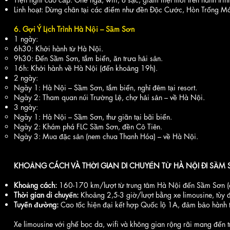
Linh hoạt: Dừng chân tại các điểm như đền Độc Cước, Hòn Trống Mái
6. Gợi Ý Lịch Trình Hà Nội – Sầm Sơn
1 ngày:
6h30: Khởi hành từ Hà Nội.
9h30: Đến Sầm Sơn, tắm biển, ăn trưa hải sản.
16h: Khởi hành về Hà Nội (đến khoảng 19h).
2 ngày:
Ngày 1: Hà Nội – Sầm Sơn, tắm biển, nghỉ đêm tại resort.
Ngày 2: Tham quan núi Trường Lệ, chợ hải sản – về Hà Nội.
3 ngày:
Ngày 1: Hà Nội – Sầm Sơn, thư giãn tại bãi biển.
Ngày 2: Khám phá FLC Sầm Sơn, đền Cô Tiên.
Ngày 3: Mua đặc sản (nem chua Thanh Hóa) – về Hà Nội.
KHOẢNG CÁCH VÀ THỜI GIAN DI CHUYỂN TỪ HÀ NỘI ĐI SẦM
Khoảng cách:
160-170 km/lượt từ trung tâm Hà Nội đến Sầm Sơn (q
Thời gian di chuyển:
Khoảng 2,5-3 giờ/lượt bằng xe limousine, tùy 
Tuyến đường:
Cao tốc hiện đại kết hợp Quốc lộ 1A, đảm bảo hành t
Xe limousine với ghế bọc da, wifi và không gian rộng rãi mang đến t