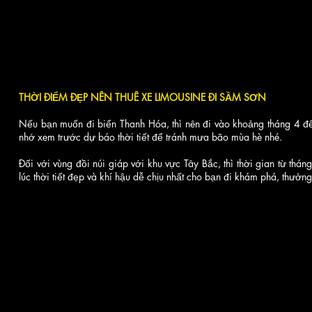
THỜI ĐIỂM ĐẸP NÊN THUÊ XE LIMOUSINE ĐI SẦM SƠN
Nếu bạn muốn đi biển Thanh Hóa, thì nên đi vào khoảng tháng 4 đ
nhớ xem trước dự báo thời tiết để tránh mưa bão mùa hè nhé.
Đối với vùng đồi núi giáp với khu vực Tây Bắc, thì thời gian từ thán
lúc thời tiết đẹp và khí hậu dễ chịu nhất cho bạn đi khám phá, thưởn