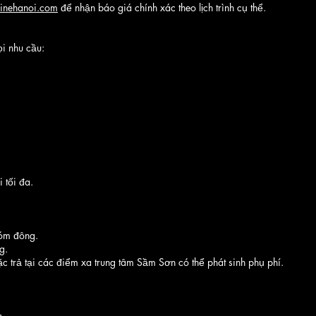
sinehanoi.com
để nhận báo giá chính xác theo lịch trình cụ thể.
i nhu cầu:
 tối đa.
hóm đông.
g.
 trả tại các điểm xa trung tâm Sầm Sơn có thể phát sinh phụ phí.
h.