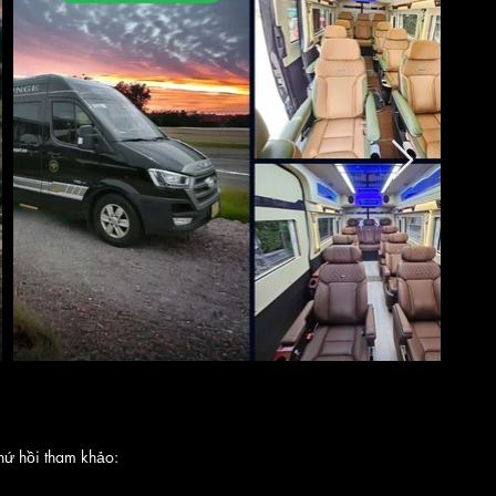
Hết
thư
viện
hứ hồi tham khảo: