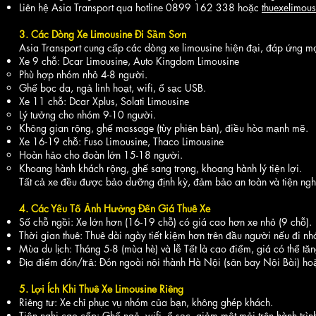
Liên hệ Asia Transport qua hotline 0899 162 338 hoặc
thuexelimou
3. Các Dòng Xe Limousine Đi Sầm Sơn
Asia Transport cung cấp các dòng xe limousine hiện đại, đáp ứng mọ
Xe 9 chỗ: Dcar Limousine, Auto Kingdom Limousine
Phù hợp nhóm nhỏ 4-8 người.
Ghế bọc da, ngả linh hoạt, wifi, ổ sạc USB.
Xe 11 chỗ: Dcar Xplus, Solati Limousine
Lý tưởng cho nhóm 9-10 người.
Không gian rộng, ghế massage (tùy phiên bản), điều hòa mạnh mẽ.
Xe 16-19 chỗ: Fuso Limousine, Thaco Limousine
Hoàn hảo cho đoàn lớn 15-18 người.
Khoang hành khách rộng, ghế sang trọng, khoang hành lý tiện lợi.
Tất cả xe đều được bảo dưỡng định kỳ, đảm bảo an toàn và tiện nghi
4. Các Yếu Tố Ảnh Hưởng Đến Giá Thuê Xe
Số chỗ ngồi: Xe lớn hơn (16-19 chỗ) có giá cao hơn xe nhỏ (9 chỗ).
Thời gian thuê: Thuê dài ngày tiết kiệm hơn trên đầu người nếu đi n
Mùa du lịch: Tháng 5-8 (mùa hè) và lễ Tết là cao điểm, giá có thể tăn
Địa điểm đón/trả: Đón ngoài nội thành Hà Nội (sân bay Nội Bài) hoặc
5. Lợi Ích Khi Thuê Xe Limousine Riêng
Riêng tư: Xe chỉ phục vụ nhóm của bạn, không ghép khách.
Tiện nghi cao cấp: Ghế ngả, wifi, ổ sạc, giảm mệt mỏi trên hành trìn