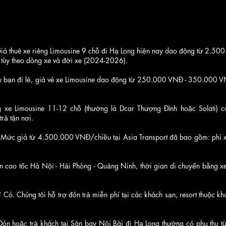
 Giá thuê xe riêng Limousine 9 chỗ đi Hạ Long hiện nay dao động từ 2.50
ùy theo dòng xe và đời xe (2024-2026).
u bạn đi lẻ, giá vé xe Limousine dao động từ 250.000 VNĐ - 350.000 VN
g xe Limousine 11-12 chỗ (thường là Dcar Thượng Đỉnh hoặc Solati)
rả tận nơi.
 Mức giá từ 4.500.000 VNĐ/chiều tại Asia Transport đã bao gồm: phí x
cao tốc Hà Nội - Hải Phòng - Quảng Ninh, thời gian di chuyển bằng xe 
? Có. Chúng tôi hỗ trợ đón trả miễn phí tại các khách sạn, resort thuộc
? Đón hoặc trả khách tại Sân bay Nội Bài đi Hạ Long thường có phụ th