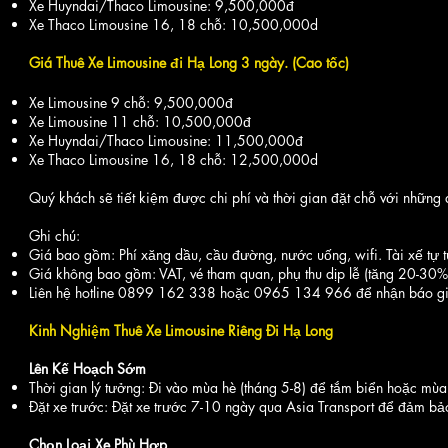
Xe Huyndai/Thaco Limousine: 9,500,000đ
Xe Thaco Limousine 16, 18 chỗ: 10,500,000d
Giá Thuê Xe Limousine đi Hạ Long 3 ngày. (Cao tốc)
Xe Limousine 9 chỗ: 9,500,000đ
Xe Limousine 11 chỗ: 10,500,000đ
Xe Huyndai/Thaco Limousine: 11,500,000đ
Xe Thaco Limousine 16, 18 chỗ: 12,500,000d
Quý khách sẽ tiết kiệm được chi phí và thời gian đặt chỗ với những d
Ghi chú:
Giá bao gồm: Phí xăng dầu, cầu đường, nước uống, wifi. Tài xế tự t
Giá không bao gồm: VAT, vé tham quan, phụ thu dịp lễ (tăng 20-30%
Liên hệ hotline 0899 162 338 hoặc 0965 134 966 để nhận báo gi
Kinh Nghiệm Thuê Xe Limousine Riêng Đi Hạ Long
Lên Kế Hoạch Sớm
Thời gian lý tưởng: Đi vào mùa hè (tháng 5-8) để tắm biển hoặc mùa 
Đặt xe trước: Đặt xe trước 7-10 ngày qua Asia Transport để đảm bảo
Chọn Loại Xe Phù Hợp