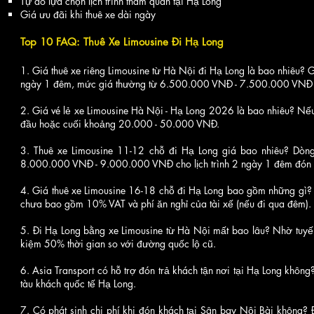
Tự do lựa chọn lịch trình tham quan tại Hạ Long
Giá ưu đãi khi thuê xe dài ngày
Top 10 FAQ: Thuê Xe Limousine Đi Hạ Long
1. Giá thuê xe riêng Limousine từ Hà Nội đi Hạ Long là bao nhiêu?
ngày 1 đêm, mức giá thường từ 6.500.000 VNĐ - 7.500.000 VNĐ t
2. Giá vé lẻ xe Limousine Hà Nội - Hạ Long 2026 là bao nhiêu? Nế
đầu hoặc cuối khoảng 20.000 - 50.000 VNĐ.
3. Thuê xe Limousine 11-12 chỗ đi Hạ Long giá bao nhiêu? Dòn
8.000.000 VNĐ - 9.000.000 VNĐ cho lịch trình 2 ngày 1 đêm đón t
4. Giá thuê xe Limousine 16-18 chỗ đi Hạ Long bao gồm những gì?
chưa bao gồm 10% VAT và phí ăn nghỉ của tài xế (nếu đi qua đêm).
5. Đi Hạ Long bằng xe Limousine từ Hà Nội mất bao lâu? Nhờ tuyến 
kiệm 50% thời gian so với đường quốc lộ cũ.
6. Asia Transport có hỗ trợ đón trả khách tận nơi tại Hạ Long không
tàu khách quốc tế Hạ Long.
7. Có phát sinh chi phí khi đón khách tại Sân bay Nội Bài không