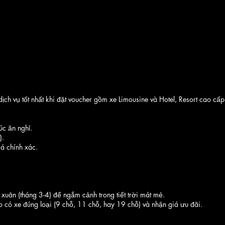
ịch vụ tốt nhất khi đặt voucher gồm xe Limousine và Hotel, Resort cao cấp
úc ăn nghỉ.
).
á chính xác.
xuân (tháng 3-4) để ngắm cảnh trong tiết trời mát mẻ.
 có xe đúng loại (9 chỗ, 11 chỗ, hay 19 chỗ) và nhận giá ưu đãi.