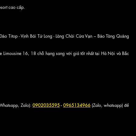
sort cao cấp.
 Đảo Titop - Vịnh Bái Tử Long - Làng Chài Cửa Vạn – Bảo Tàng Quảng
Limousine 16, 18 chỗ hạng sang với giá tốt nhất tại Hà Nội và Bắc
, Whatsapp, Zalo):
0902035595
-
0965134966
(Zalo, whatsapp) để