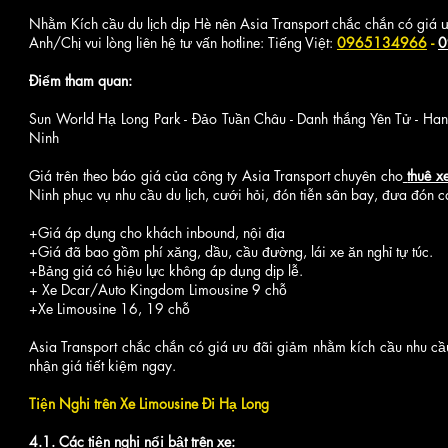
Nhằm Kích cầu du lịch dịp Hè nên Asia Transport chắc chắn có giá ư
Anh/Chị vui lòng liên hệ tư vấn hotline: Tiếng Việt:
0965134966
-
0
Điểm tham quan:
Sun World Hạ Long Park - Đảo Tuần Châu - Danh thắng Yên Tử - Han
Ninh
Giá trên theo báo giá của công ty Asia Transport chuyên cho
thuê x
Ninh phục vụ nhu cầu du lịch, cưới hỏi, đón tiễn sân bay, đưa đón c
+Giá áp dụng cho khách inbound, nội địa
+Giá đã bao gồm phí xăng, dầu, cầu đường, lái xe ăn nghỉ tự túc.
+Bảng giá có hiệu lực không áp dụng dịp lễ.
+ Xe
Dcar/Auto Kingdom Limousine 9 chỗ
+Xe Limousine 16, 19 chỗ
Asia Transport chắc chắn có giá ưu đãi giảm nhằm kích cầu nhu cầ
nhận giá tiết kiệm ngay.
Tiện Nghi trên Xe Limousine Đi Hạ Long
4.1. Các tiện nghi nổi bật trên xe: