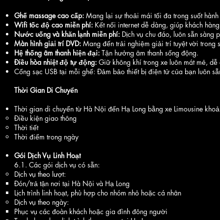
Ghế massage cao cấp:
Mang lại sự thoải mái tối đa trong suốt hành
Wifi tốc độ cao miễn phí:
Kết nối internet dễ dàng, giúp khách hàng g
Nước uống và khăn lạnh miễn phí:
Dịch vụ chu đáo, luôn sẵn sàng p
Màn hình giải trí DVD:
Mang đến trải nghiệm giải trí tuyệt vời trong 
Hệ thống âm thanh hiện đại:
Tận hưởng âm thanh sống động.
Điều hòa nhiệt độ tự động:
Giữ không khí trong xe luôn mát mẻ, dễ 
Cổng sạc USB tại mỗi ghế: Đảm bảo thiết bị điện tử của bạn luôn s
Thời Gian Di Chuyển
Thời gian di chuyển từ Hà Nội đến Hạ Long bằng xe Limousine khoản
Điều kiện giao thông
Thời tiết
Thời điểm trong ngày
Gói Dịch Vụ Linh Hoạt
6.1. Các gói dịch vụ có sẵn:
Dịch vụ theo lượt:
Đón/trả tận nơi tại Hà Nội và Hạ Long
Lịch trình linh hoạt, phù hợp cho nhóm nhỏ hoặc cá nhân
Dịch vụ theo ngày:
Phục vụ các đoàn khách hoặc gia đình đông người