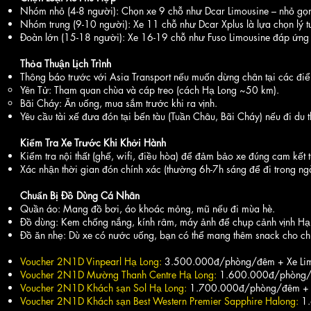
Nhóm nhỏ (4-8 người): Chọn xe 9 chỗ như Dcar Limousine – nhỏ gọn,
Nhóm trung (9-10 người): Xe 11 chỗ như Dcar Xplus là lựa chọn lý 
Đoàn lớn (15-18 người): Xe 16-19 chỗ như Fuso Limousine đáp ứng t
Thỏa Thuận Lịch Trình
Thông báo trước với Asia Transport nếu muốn dừng chân tại các đi
Yên Tử: Tham quan chùa và cáp treo (cách Hạ Long ~50 km).
Bãi Cháy: Ăn uống, mua sắm trước khi ra vịnh.
Yêu cầu tài xế đưa đón tại bến tàu (Tuần Châu, Bãi Cháy) nếu đi du 
Kiểm Tra Xe Trước Khi Khởi Hành
Kiểm tra nội thất (ghế, wifi, điều hòa) để đảm bảo xe đúng cam kết t
Xác nhận thời gian đón chính xác (thường 6h-7h sáng để đi trong ng
Chuẩn Bị Đồ Dùng Cá Nhân
Quần áo: Mang đồ bơi, áo khoác mỏng, mũ nếu đi mùa hè.
Đồ dùng: Kem chống nắng, kính râm, máy ảnh để chụp cảnh vịnh Hạ
Đồ ăn nhẹ: Dù xe có nước uống, bạn có thể mang thêm snack cho ch
Voucher 2N1D Vinpearl Hạ Long:
3.500.000đ/phòng/đêm + Xe Lim
Voucher 2N1D Mường Thanh Centre Hạ Long:
1.600.000đ/phòng/đ
Voucher 2N1D Khách sạn Sol Hạ Long:
1.700.000đ/phòng/đêm + X
Voucher 2N1D Khách sạn Best Western Premier Sapphire Halong:
1