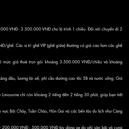
0.000 VNĐ - 3.500.000 VNĐ cho lộ trình 1 chiều. Đối với chuyến đi 2
Đ/ghế. Các vị trí ghế VIP (ghế giữa) thường có giá cao hơn các ghế
 có mức giá thuê trọn gói khoảng 3.500.000 VNĐ/chiều và khoảng
ăng dầu, lương tài xế, phí cầu đường cao tốc 5B và nước uống. Giá
Limousine chỉ còn khoảng 2 tiếng đến 2 tiếng 30 phút, giúp bạn tiết
 khu vực Bãi Cháy, Tuần Châu, Hòn Gai và các bến tàu du lịch như Cảng
u từ 200.000 VNĐ - 500.000 VNĐ tùy dòng xe do phí sân bãi và cung