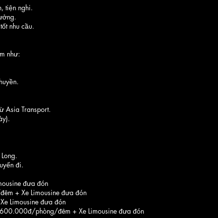
 tiện nghi.
tưởng.
ốt nhu cầu.
ểm như:
thuyền.
ừ Asia Transport.
ày).
 Long.
uyến đi.
ousine đưa đón
êm + Xe Limousine đưa đón
e Limousine đưa đón
.600.000đ/phòng/đêm + Xe Limousine đưa đón