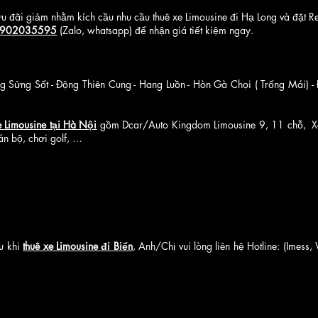
u đãi giảm nhằm kích cầu nhu cầu thuê xe Limousine đi Hạ Long và đặt Re
902035595
(Zalo, whatsapp) để nhận giá tiết kiệm ngay.
g Sửng Sốt - Động Thiên Cung - Hang Luồn - Hòn Gà Chọi ( Trống Mái) -
e Limousine tại Hà Nội
gồm Dcar/Auto Kingdom Limousine 9, 11 chỗ, Xe 
án bộ, chơi golf, …
u khi
thuê xe Limousine đi Biển
, Anh/Chị vui lòng liên hệ Hotline: (Imess