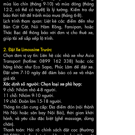
mùa lúa chín (tháng 9-10) và mùa đông (tháng
12-2, có thể có tuyết) là lý tưởng. Kiểm tra dự
báo thời tiết để tránh mùa mưa (tháng 6-8).
Lịch trình tham quan: Liệt kê các điểm đến như
Bản Cát Cát, Núi Hàm Rồng, Fansipan, hoặc
Thác Bạc để thông báo với đơn vị cho thuê xe,
giúp tài xế sắp xếp lộ trình.
2. Đặt Xe Limousine Trước
Chọn đơn vị uy tín: Liên hệ các nhà xe như Asia
Transport (hotline:
0899 162 338)
hoặc các
hãng khác như Eco Sapa, Phúc Lâm để đặt xe.
Đặt sớm 7-10 ngày để đảm bảo có xe và nhận
giá tốt.
Xác định số người: Chọn loại xe phù hợp:
9 chỗ: Nhóm nhỏ 4-8 người.
11 chỗ: Nhóm 9-10 người.
19 chỗ: Đoàn lớn 15-18 người.
Thông tin cần cung cấp: Địa điểm đón (nội thành
Hà Nội hoặc sân bay Nội Bài), thời gian khởi
hành, và yêu cầu đặc biệt (ghế massage, dừng
chân).
Thanh toán: Hỏi rõ chính sách đặt cọc (thường