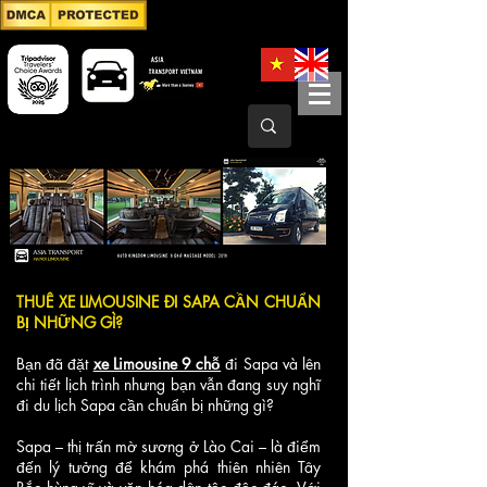
THUÊ XE LIMOUSINE ĐI SAPA CẦN CHUẨN
BỊ NHỮNG GÌ?
Bạn đã đặt
xe Limousine 9 chỗ
đi Sapa và lên
chi tiết lịch trình nhưng bạn vẫn đang suy nghĩ
đi du lịch Sapa cần chuẩn bị những gì?
Sapa – thị trấn mờ sương ở Lào Cai – là điểm
đến lý tưởng để khám phá thiên nhiên Tây