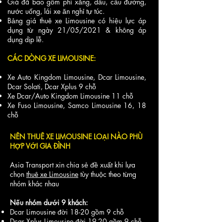
Giá đã bao gồm phí xăng, dầu, cầu đường,
nước uống, lái xe ăn nghỉ tự túc.
Bảng giá thuê xe Limousine có hiệu lực áp
dụng từ ngày 21/05/2021 & không áp
dụng dịp lễ.
CÁC DÒNG XE LIMOUSINE:
Xe Auto Kingdom Limousine, Dcar Limousine,
Dcar Solati, Dcar Xplus 9 chỗ
Xe Dcar/Auto Kingdom Limousine 11 chỗ
Xe Fuso Limousine, Samco Limousine 16, 18
chỗ
NÊN
THUÊ XE LIMOUSINE
LOẠI NÀO PHÙ
HỢP VỚI GIA ĐÌNH
Asia Transport xin chia sẻ đề xuất khi lựa
chọn
thuê xe Limousine
tùy thuộc theo từng
nhóm khác nhau
Nếu nhóm dưới 9 khách:
Dcar Limousine đời 18-20 gồm 9 chỗ
Dcar Xplus Limousine
đời 19-20 gồm 9 chỗ