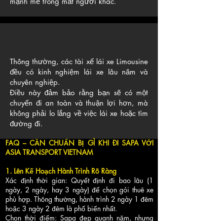
mạnh mẽ trong mắt người khác.
Thông thường, các tài xế lái xe Limousine
đều có kinh nghiệm lái xe lâu năm và
chuyên nghiệp.
Điều này đảm bảo rằng bạn sẽ có một
chuyến đi an toàn và thuận lợi hơn, mà
không phải lo lắng về việc lái xe hoặc tìm
đường đi.
FAQ – CẦN CHUẨN BỊ GÌ KHI ĐI SAPA VỚI
ASIA TRANSPORT VIETNAM
1. Lên Kế Hoạch Hành Trình Rõ Ràng
Xác định thời gian: Quyết định đi bao lâu (1
ngày, 2 ngày, hay 3 ngày) để chọn gói thuê xe
phù hợp. Thông thường, hành trình 2 ngày 1 đêm
hoặc 3 ngày 2 đêm là phổ biến nhất.
Chọn thời điểm: Sapa đẹp quanh năm, nhưng