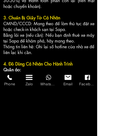
30-50%) và thanh toán phần còn lại (tiền mặt
hoặc chuyển khoản).
3. Chuẩn Bị Giấy Tờ Cá Nhân
CMND/CCCD: Mang theo để làm thủ tục đặt xe
hoặc check-in khách sạn tại Sapa.
Bằng lái xe (nếu cần): Nếu bạn định thuê xe máy
tại Sapa để khám phá, hãy mang theo.
Thông tin liên hệ: Ghi lại số hotline của nhà xe để
liên lạc khi cần.
4. Đồ Dùng Cá Nhân Cho Hành Trình
Quần áo:
Mùa đông (tháng 11-2): Áo ấm, khăn quàng,
găng tay, mũ len vì nhiệt độ có thể xuống dưới
Phone
Zalo
WhatsApp
Email
Facebook
5°C, thậm chí có tuyết.
Mùa hè (tháng 5-8): Áo dài tay mỏng, mũ, ô dù
vì trời mát nhưng có thể mưa.
Giày dép: Giày thể thao hoặc giày trekking thoải
mái, chống trơn trượt để đi bộ tại các bản làng
hoặc leo núi.
Thuốc men: Thuốc chống say xe (đường đèo lên
Sapa khá quanh co), thuốc cảm, đau bụng, băng
cá nhân.