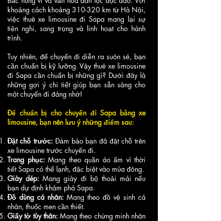
Bắc hùng vĩ và văn hóa dân tộc độc đáo. Với
khoảng cách khoảng 310-320 km từ Hà Nội,
việc thuê xe limousine đi Sapa mang lại sự
tiện nghi, sang trọng và linh hoạt cho hành
trình.
Tuy nhiên, để chuyến đi diễn ra suôn sẻ, bạn
cần chuẩn bị kỹ lưỡng. Vậy thuê xe limousine
đi Sapa cần chuẩn bị những gì? Dưới đây là
những gợi ý chi tiết giúp bạn sẵn sàng cho
một chuyến đi đáng nhớ!
Để chuẩn bị cho chuyến đi Sapa bằng xe
limousine, bạn nên lưu ý những điểm sau:
Đặt chỗ trước:
Đảm bảo bạn đã đặt chỗ trên
xe limousine trước chuyến đi.
Trang phục:
Mang theo quần áo ấm vì thời
tiết Sapa có thể lạnh, đặc biệt vào mùa đông.
Giày dép:
Mang giày đi bộ thoải mái nếu
bạn dự định khám phá Sapa.
Đồ dùng cá nhân:
Mang theo đồ vệ sinh cá
nhân, thuốc men cần thiết.
Giấy tờ tùy thân:
Mang theo chứng minh nhân