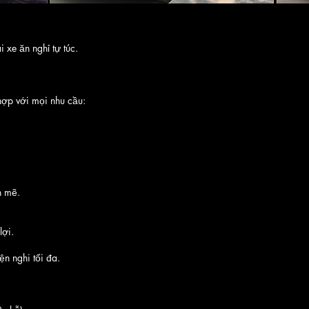
xe ăn nghỉ tự túc.
hợp với mọi nhu cầu:
h mẽ.
lợi.
n nghi tối đa.