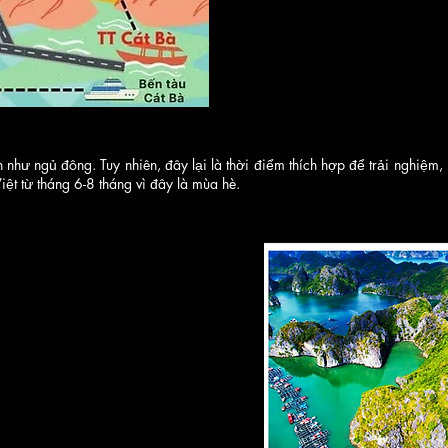
n như ngủ đông. Tuy nhiên, đây lại là thời điểm thích hợp để trải nghiệ
ệt từ tháng 6-8 tháng vì đây là mùa hè.