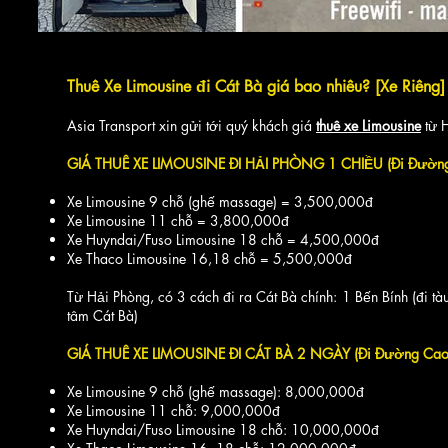
Thuê Xe Limousine đi Cát Bà giá bao nhiêu? [Xe Riêng]
Asia Transport xin gửi tới quý khách giá
thuê xe Limousine
từ H
GIÁ THUÊ XE LIMOUSINE ĐI HẢI PHÒNG 1 CHIỀU (Đi Đường
Xe Limousine 9 chỗ (ghế massage) = 3,500,000đ
Xe Limousine 11 chỗ = 3,800,000đ
Xe Huyndai/Fuso Limousine 18 chỗ = 4,500,000đ
Xe Thaco Limousine 16,18 chỗ = 5,5
00,000đ
​Từ Hải Phòng, có 3 cách đi ra Cát Bà chính: 1 Bến Bính (đi tà
tâm Cát Bà)
GIÁ THUÊ XE LIMOUSINE ĐI CÁT BÀ 2 NGÀY (Đi Đường Cao
Xe Limousine 9 chỗ (ghế massage): 8,000,000đ
Xe Limousine 11 chỗ: 9,000,000đ
Xe Huyndai/Fuso Limousine 18 chỗ: 10,000,000đ