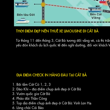
THỜI ĐIỂM ĐẸP NÊN THUÊ XE LIMOUSINE ĐI CÁT BÀ
Từ tháng 11 đến tháng 3, Cát Bà tương đối vắng vẻ, cả thị trấ
yếu đón khách du lịch quốc tế đến nghỉ dưỡng, đối với khách Vi
ĐỊA ĐIỂM CHECK IN HÀNG ĐẦU TẠI CÁT BÀ
Bãi tắm Cát Cò 1, 2, 3
Đảo Khỉ – địa điểm chụp ảnh đẹp ở Cát Bà
Vườn quốc gia Cát Bà
Pháo đài Thần Công
Top dịa điểm chụp ảnh đẹp ở Cát Bà: Vịnh Lan Hạ
Làng chài Cái Bèo