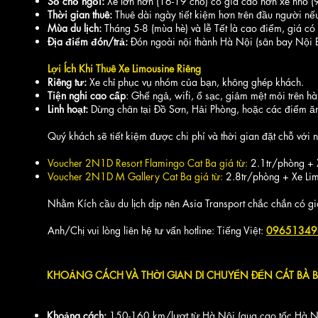
Số chỗ ngồi:
Xe lớn hơn (16-19 chỗ) có giá cao hơn xe nhỏ (9
Thời gian thuê:
Thuê dài ngày tiết kiệm hơn trên đầu người nế
Mùa du lịch:
Tháng 5-8 (mùa hè) và lễ Tết là cao điểm, giá có 
Địa điểm đón/trả:
Đón ngoài nội thành Hà Nội (sân bay Nội Bà
Lợi Ích Khi Thuê Xe Limousine Riêng
Riêng tư:
Xe chỉ phục vụ nhóm của bạn, không ghép khách.
Tiện nghi cao cấp
: Ghế ngả, wifi, ổ sạc, giảm mệt mỏi trên hàn
Linh hoạt:
Dừng chân tại Đồ Sơn, Hải Phòng, hoặc các điểm ăn
Quý khách sẽ tiết kiệm được chi phí và thời gian đặt chỗ với 
Voucher 2N1D Resort Flamingo Cat Ba giá từ:
2.1tr/phòng + 
Voucher 2N1D M Gallery Cat Ba giá từ:
2.8tr/phòng + Xe Li
Nhằm Kích cầu du lịch dịp nên Asia Transport chắc chắn có g
Anh/Chị vui lòng liên hệ tư vấn hotline:
Tiếng Việt:
09651349
KHOẢNG CÁCH VÀ THỜI GIAN DI CHUYỂN ĐẾN CÁT BÀ B
Khoảng cách:
150-160 km/lượt từ Hà Nội (qua cao tốc Hà Nộ