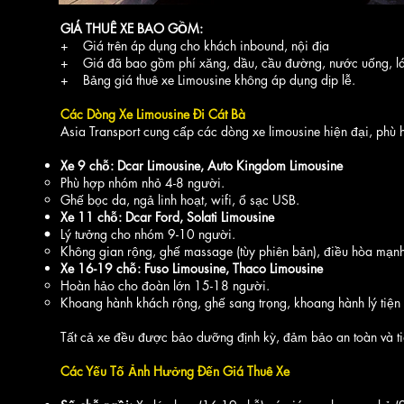
GIÁ THUÊ XE BAO GỒM:
+ Giá trên áp dụng cho khách inbound, nội địa
+ Giá đã bao gồm phí xăng, dầu, cầu đường, nước uống, lái 
+ Bảng giá thuê xe Limousine không áp dụng dịp lễ.
Các Dòng Xe Limousine Đi Cát Bà
Asia Transport cung cấp các dòng xe limousine hiện đại, phù 
Xe 9 chỗ: Dcar Limousine, Auto Kingdom Limousine
Phù hợp nhóm nhỏ 4-8 người.
Ghế bọc da, ngả linh hoạt, wifi, ổ sạc USB.
Xe 11 chỗ: Dcar Ford
, Solati Limousine
Lý tưởng cho nhóm 9-10 người.
Không gian rộng, ghế massage (tùy phiên bản), điều hòa mạn
Xe 16-19 chỗ: Fuso Limousine, Thaco Limousine
Hoàn hảo cho đoàn lớn 15-18 người.
Khoang hành khách rộng, ghế sang trọng, khoang hành lý tiện 
Tất cả xe đều được bảo dưỡng định kỳ, đảm bảo an toàn và tiệ
Các Yếu Tố Ảnh Hưởng Đến Giá Thuê Xe