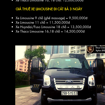
Xe Thaco
Limousine 16, 18 chỗ: 12
,0
00,000đ
GIÁ THUÊ XE LIMOUSINE ĐI CÁT BÀ 3 NGÀY
Xe Limousine 9 chỗ (ghế massage) = 9,500,000đ
Xe Limousine 11 chỗ = 11,500,000đ
Xe Huyndai/Fuso Limousine 18 chỗ = 13,500,000đ
Xe Thaco Limousine 16,18 chỗ = 14,5
00,000đ