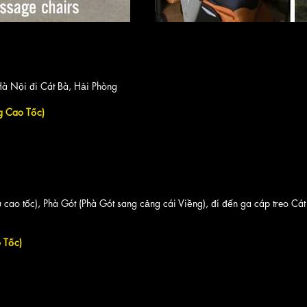
à Nội đi Cát Bà, Hải Phòng
 Cao Tốc)
u cao tốc), Phà Gót (Phà Gót sang cảng cái Viềng), đi đến ga cáp treo Cát
 Tốc)