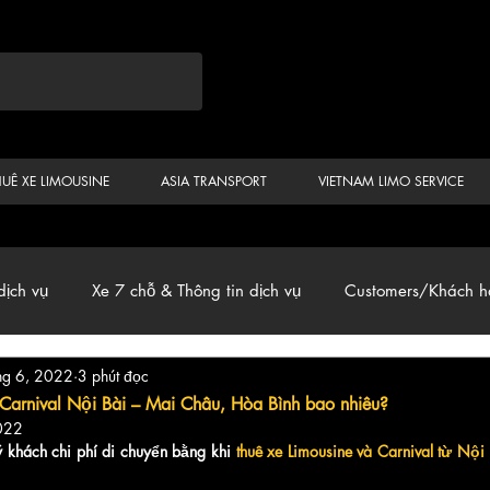
HUÊ XE LIMOUSINE
ASIA TRANSPORT
VIETNAM LIMO SERVICE
dịch vụ
Xe 7 chỗ & Thông tin dịch vụ
Customers/Khách h
hg 6, 2022
3 phút đọc
ến
Car & Van, Travel Vietnam, News
 Carnival Nội Bài – Mai Châu, Hòa Bình bao nhiêu?
022
 khách chi phí di chuyển bằng khi 
thuê xe Limousine và Carnival từ Nội