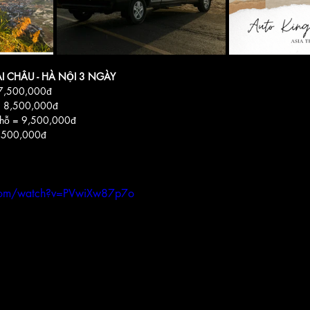
MAI CHÂU - HÀ NỘI 3 NGÀY
 7,500,000đ
 = 8,500,000đ
chỗ = 9,500,000đ
7,500,000đ
.com/watch?v=PVwiXw87p7o