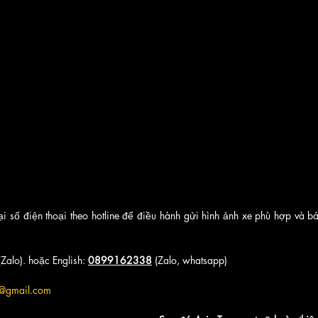
i số điện thoại theo hotline để điều hành gửi hình ảnh xe phù hợp và bá
(Zalo). hoặc English: 
0899162338
 (Zalo, whatsapp)
7@gmail.com