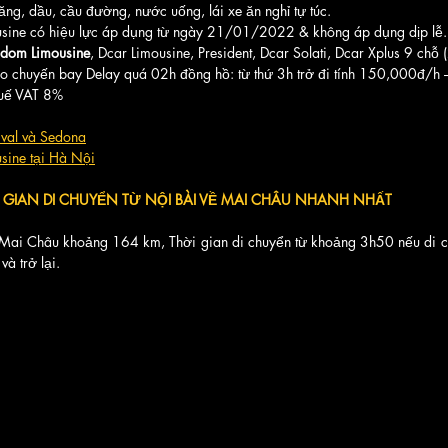
ng, dầu, cầu đường, nước uống, lái xe ăn nghỉ tự túc.
usine có hiệu lực áp dụng từ ngày 21/01/2022 & không áp dụng dịp lễ.  
gdom Limousine
, Dcar Limousine, President, Dcar Solati, Dcar Xplus 9 chỗ
o chuyến bay Delay quá 02h đồng hồ: từ thứ 3h trở đi tính 150,000đ/
uế VAT 8%
ival và Sedona
usine tại Hà Nộ
i
GIAN DI CHUYỂN TỪ NỘI BÀI VỀ MAI CHÂU NHANH NHẤT
 Mai Châu khoảng 164 km, Thời gian di chuyển từ khoảng 3h50 nếu di c
à trở lại.