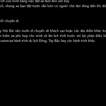
rình của mình bằng việc đặt xe đưa đón sân bay
lịch, nhưng xe bạn đặt trước vẫn luôn có người chờ đợi đúng đến khi đó
mỗi chuyến đi.
y Nội Bài nếu muốn di chuyển về khách sạn hoặc các địa điểm khác tro
 kiếm xe phù hợp cho mình và lên lịch trình trước với bộ phận điều h
customize hành trình du lịch Đông, Tây Bắc hay các hành trình khác.