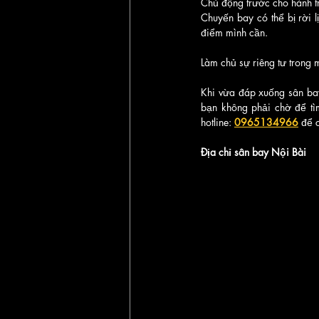
Chủ động trước cho hành t
Chuyến bay có thể bị rời 
điểm mình cần.
Làm chủ sự riêng tư trong 
Khi vừa đáp xuống sân ba
bạn không phải chờ để tìm
hotline: 
0965134966
 để 
Địa chỉ sân bay Nội Bài