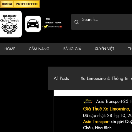
HOME
CẨM NANG
BẢNG GIÁ
XUYÊN VIỆT
T
All Posts
Xe Limousine & Thông tin 
Asia Transport
25 t
Thương hiệu, du lịch, Xe, điểm đ
Giá Thuê Xe Limousine,
Đã cập nhật:
28 thg 10, 2
Asia Transport
 xin gửi Quý
Châu, Hòa Bình.