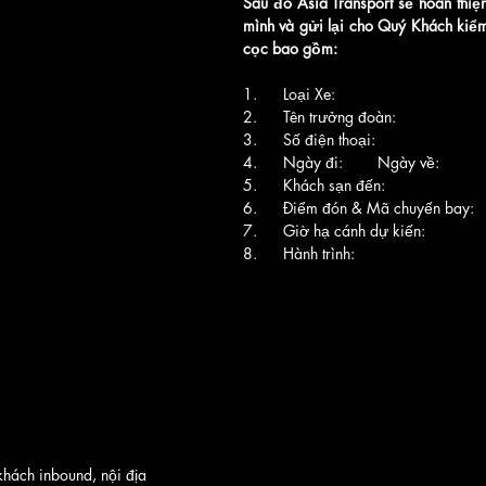
Sau đó Asia Transport sẽ hoàn thiệ
mình và gửi lại cho Quý Khách kiểm 
cọc bao gồm: 
1.      Loại Xe: 
2.      Tên trưởng đoàn: 
3.      Số điện thoại: 
4.      Ngày đi:        Ngày về: 
5.      Khách sạn đến: 
6.      Điểm đón & Mã chuyến bay: 
7.      Giờ hạ cánh dự kiến: 
8.      Hành trình: 
khách inbound, nội địa