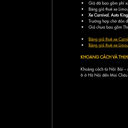
Giá đã bao gồm phí xă
Bảng giá thuê xe Limo
Xe Carnival
, 
Auto Kin
Trường hợp chờ đón d
Giá chưa bao gồm Th
Bảng giá thuê xe Carn
Bảng giá thuê xe Limo
KHOẢNG CÁCH VÀ THỜI 
Khoảng cách từ Nội Bài –
6 ở Hà Nội đến Mai Châu v