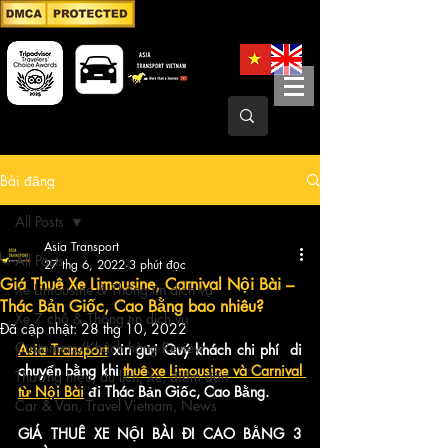
Bài đăng
All Posts
Asia Transport
All Posts
27 thg 6, 2022
3 phút đọc
Giá Thuê Xe Limousine, Carnival Nội Bài –
Xe Limousine & Thông tin dịch vụ
Thác Bản Giốc, Cao Bằng bao nhiêu?
Xe 7 chỗ & Thông tin dịch vụ
Đã cập nhật:
28 thg 10, 2022
Customers/Khách hàng Review
Asia Transport
 xin gửi Quý khách chi phí  di 
chuyển bằng khi 
thuê xe Limousine và Carnival 
Thương hiệu, du lịch, Xe, điểm đến
từ Nội Bài
 đi Thác Bản Giốc, Cao Bằng.​
Car & Van, Travel Vietnam, News
GIÁ THUÊ XE NỘI BÀI ĐI CAO BẰNG 3 