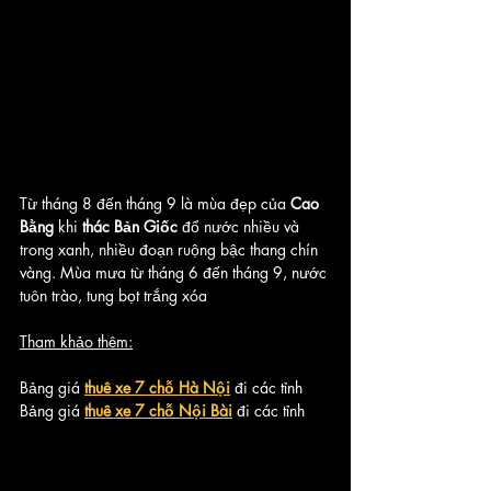
Từ tháng 8 đến tháng 9 là mùa đẹp của
 Cao 
Bằng
 khi
 thác Bản Giốc 
đổ nước nhiều và 
trong xanh, nhiều đoạn ruộng bậc thang chín 
vàng. Mùa mưa từ tháng 6 đến tháng 9, nước 
tuôn trào, tung bọt trắng xóa
Tham khảo thêm:
Bảng giá 
thuê xe 7 chỗ Hà Nội
 đi các tỉnh
Bảng giá 
thuê xe 7 chỗ Nội Bài
 đi các tỉnh