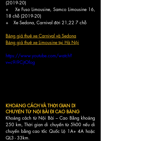
(2019-20)
+    Xe Fuso Limousine, Samco Limousine 16, 
18 chỗ (2019-20)
+    Xe Sedona, Carnival đời 21,22 7 chỗ
Bảng giá thuê xe Carnival và Sedona
Bảng giá thuê xe Limousine tại Hà Nội
https://www.youtube.com/watch?
v=c9i9CjtOfog
KHOẢNG CÁCH VÀ THỜI GIAN DI 
CHUYỂN TỪ NỘI BÀI ĐI CAO BẰNG
Khoảng cách từ Nội Bài – Cao Bằng khoảng 
250 km, Thời gian di chuyển từ 5h00 nếu di 
chuyển bằng cao tốc Quốc Lộ 1A+ 4A hoặc 
QL3 - 33km.