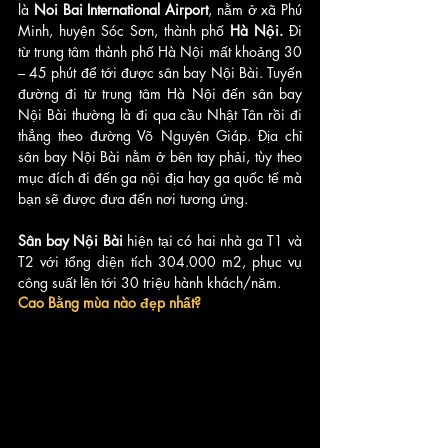
là 
Noi Bai International Airport
, nằm ở xã Phú 
Minh, huyện Sóc Sơn, thành phố 
Hà Nội.
 Đi 
từ trung tâm thành phố Hà Nội mất khoảng 30 
– 45 phút để tới được sân bay Nội Bài. Tuyến 
đường đi từ trung tâm Hà Nội đến sân bay 
Nội Bài thường là đi qua cầu Nhật Tân rồi đi 
thẳng theo đường Võ Nguyên Giáp. Địa chỉ 
sân bay Nội Bài nằm ở bên tay phải, tùy theo 
mục đích đi đến ga nội địa hay ga quốc tế mà 
bạn sẽ được đưa đến nơi tương ứng. 
Sân bay Nội Bài
 hiện tại có hai nhà ga T1 và 
T2 với tổng diện tích 304.000 m2, phục vụ 
công suất lên tới 30 triệu hành khách/năm. 
Cao Bằng mùa nào đẹp nhất?