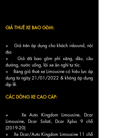
​GIÁ THUÊ XE BAO GỒM:
+    Giá trên áp dụng cho khách inbound, nội 
địa
+    Giá đã bao gồm phí xăng, dầu, cầu 
đường, nước uống, lái xe ăn nghỉ tự túc.
+    Bảng giá thuê xe Limousine có hiệu lực áp 
dụng từ ngày 21/01/2022 & không áp dụng 
dịp lễ.     
CÁC DÒNG XE CAO CẤP:
+    Xe Auto Kingdom Limousine, Dcar 
Limousine, Dcar Solati, Dcar Xplus 9 chỗ  
(2019-20)  
+    Xe Dcar/Auto Kingdom Limousine 11 chỗ 