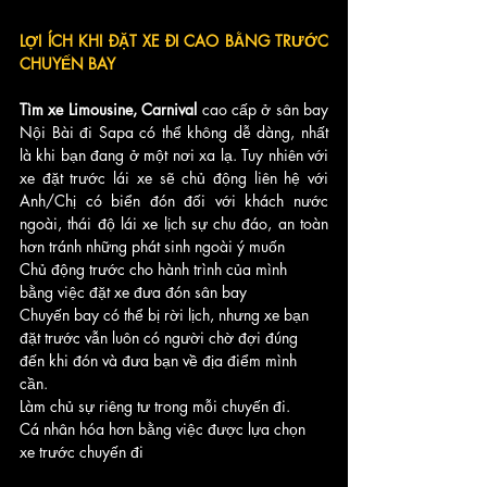
LỢI ÍCH KHI ĐẶT XE ĐI CAO BẰNG TRƯỚC 
CHUYẾN BAY
Tìm xe Limousine, Carnival
 cao cấp ở sân bay 
Nội Bài đi Sapa có thể không dễ dàng, nhất 
là khi bạn đang ở một nơi xa lạ. Tuy nhiên với 
xe đặt trước lái xe sẽ chủ động liên hệ với 
Anh/Chị có biển đón đối với khách nước 
ngoài, thái độ lái xe lịch sự chu đáo, an toàn 
hơn tránh những phát sinh ngoài ý muốn 
Chủ động trước cho hành trình của mình 
bằng việc đặt xe đưa đón sân bay
Chuyến bay có thể bị rời lịch, nhưng xe bạn 
đặt trước vẫn luôn có người chờ đợi đúng 
đến khi đón và đưa bạn về địa điểm mình 
cần.
Làm chủ sự riêng tư trong mỗi chuyến đi.
Cá nhân hóa hơn bằng việc được lựa chọn 
xe trước chuyến đi