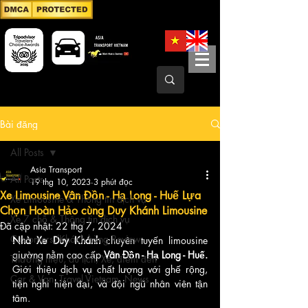
Bài đăng
All Posts
Asia Transport
All Posts
19 thg 10, 2023
3 phút đọc
Xe Limousine Vân Đồn - Hạ Long - Huế Lựa
Xe Limousine & Thông tin dịch vụ
Chọn Hoàn Hảo cùng Duy Khánh Limousine
Xe 7 chỗ & Thông tin dịch vụ
Đã cập nhật:
22 thg 7, 2024
Customers/Khách hàng Review
Nhà Xe Duy Khánh
 chuyên tuyến limousine 
giường nằm cao cấp 
Vân Đồn - Hạ Long - Huế.
Thương hiệu, du lịch, Xe, điểm đến
Giới thiệu dịch vụ chất lượng với ghế rộng, 
Car & Van, Travel Vietnam, News
tiện nghi hiện đại, và đội ngũ nhân viên tận 
tâm.