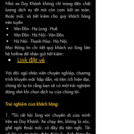
Nhà xe Duy Khánh không chỉ mang đến chất 
lượng dịch vụ tốt mà còn cam kết an toàn, 
thoải mái, và tiết kiệm cho quý khách hàng 
trên tuyến 
Vân Đồn - Hạ Long - Huế. 
Vân Đồn - Hà Nội - Vân Đồn
Hà Nội - Thanh Hóa - Hà Nội
Mọi thông tin chi tiết quý khách vui lòng liên 
hệ hotline để nhận giá tiết kiệm: 
Link đặt vé
Với đội ngũ nhân viên chuyên nghiệp, chương 
trình khuyến mãi hấp dẫn, và tiện ích hiện đại, 
chúng tôi tự tin rằng bạn sẽ có một trải nghiệm 
đáng nhớ khi chọn dịch vụ của chúng tôi.
Trải nghiệm của khách hàng:
1. "Tôi rất hài lòng với chuyến đi của mình 
trên xe Duy Khánh. Xe chạy êm, không bị xóc, 
ghế ngồi thoải mái, có đầy đủ tiện nghi. Tài 
xế lái xe an toàn, thân thiện." - Anh Nguyễn 