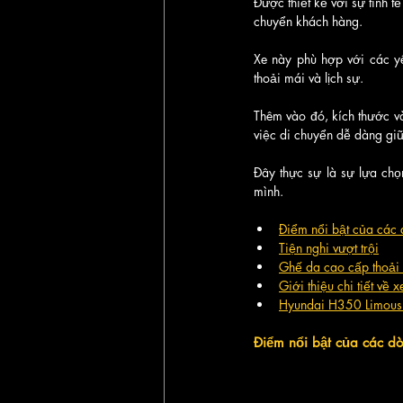
Được thiết kế với sự tinh t
chuyển khách hàng. 
Xe này phù hợp với các y
thoải mái và lịch sự. 
Thêm vào đó, kích thước và
việc di chuyển dễ dàng gi
Đây thực sự là sự lựa chọn
mình.
Điểm nổi bật của các
Tiện nghi vượt trội
Ghế da cao cấp thoải
Giới thiệu chi tiết về
Hyundai H350 Limousin
Điểm nổi bật của các d