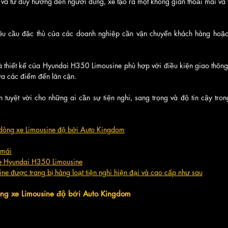
ế và tư duy hướng đến người dùng, xe tạo ra một không gian thoải mái và t
êu cầu đặc thù của các doanh nghiệp cần vận chuyển khách hàng hoặc 
 thiết kế của Hyundai H350 Limousine phù hợp với điều kiện giao thông đ
ữa các điểm đến lân cận. 
 tuyệt vời cho những ai cần sự tiện nghi, sang trọng và độ tin cậy tron
 dòng xe Limousine độ bởi Auto Kingdom
 mái
 xe Hyundai H350 Limousine
e được trang bị hàng loạt tiện nghi hiện đại và cao cấp như sau
òng xe Limousine độ bởi Auto Kingdom