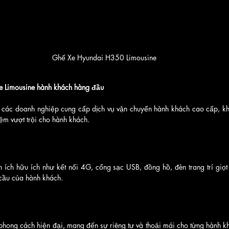
Ghế Xe Hyundai H350 Limousine
e Limousine hành khách hàng đầu
o các doanh nghiệp cung cấp dịch vụ vận chuyển hành khách cao cấp, khá
ệm vượt trội cho hành khách.
n ích hữu ích như kết nối 4G, cổng sạc USB, đồng hồ, đèn trang trí giọt 
cầu của hành khách.
phong cách hiện đại, mang đến sự riêng tư và thoải mái cho từng hành k