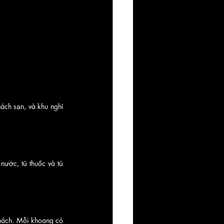
ch sạn, và khu nghỉ 
nước, tủ thuốc và tủ 
hách. Mỗi khoang có 