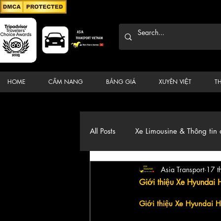
HOME
CẨM NANG
BẢNG GIÁ
XUYÊN VIỆT
T
All Posts
Xe Limousine & Thông tin 
Asia Transport
17 t
Thương hiệu, du lịch, Xe, điểm đ
Giới thiệu Xe Hyundai 
Giới thiệu Xe Hyundai 