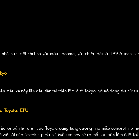
nhỏ hơn một chút so với mẫu Tacoma, với chiều dài là 199,6 inch, tạo 
okyo
n mẫu xe này lần đầu tiên tại triển lãm ô tô Tokyo, và nó đang thu hút sự
a Toyota: EPU
ẫu xe bán tải điện của Toyota đang tăng cường nhờ mẫu concept mới nà
viết tắt của "electric pickup." Mẫu xe này sẽ ra mắt tại triển lãm ô tô Tok