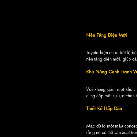
Nền Tảng Điện Mới
Toyota hiện chưa tiết lộ b
nền tảng điện mới, giúp cải
Khả Năng Cạnh Tranh Vớ
Với khung gầm một khối, E
cung cấp một sự lựa chọn th
Thiết Kế Hấp Dẫn
Mặc dù là một mẫu concept,
rằng nó có thể sản xuất tro