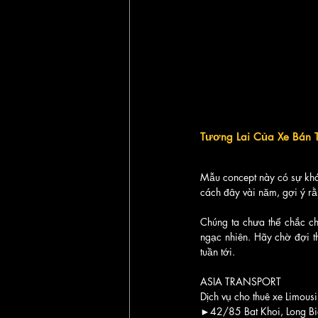
Tương Lai Của Xe Bán T
Mẫu concept này có sự khác
cách đây vài năm, gợi ý rằ
Chúng ta chưa thể chắc ch
ngạc nhiên. Hãy chờ đợi thê
tuần tới.
ASIA TRANSPORT
Dịch vụ cho thuê xe Limousi
►42/85 Bat Khoi, Long Bi