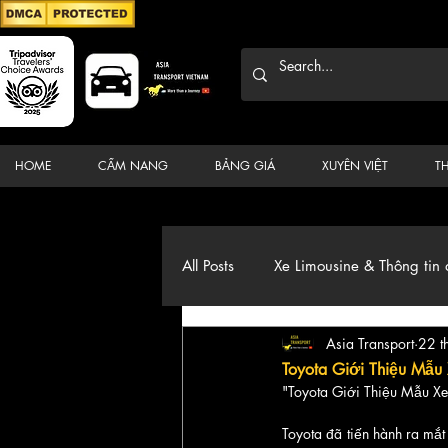
HOME
CẨM NANG
BẢNG GIÁ
XUYÊN VIỆT
T
All Posts
Xe Limousine & Thông tin 
Asia Transport
22 t
Thương hiệu, du lịch, Xe, điểm đ
Toyota Giới Thiệu Mẫu
"Toyota Giới Thiệu Mẫu Xe
Toyota đã tiến hành ra mắt