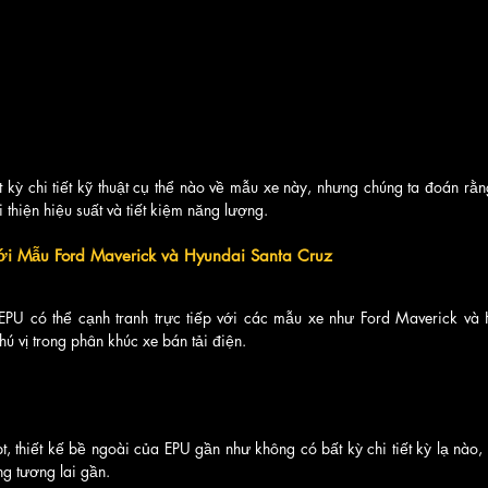
ất kỳ chi tiết kỹ thuật cụ thể nào về mẫu xe này, nhưng chúng ta đoán rằ
 thiện hiệu suất và tiết kiệm năng lượng.
i Mẫu Ford Maverick và Hyundai Santa Cruz
PU có thể cạnh tranh trực tiếp với các mẫu xe như Ford Maverick và 
ú vị trong phân khúc xe bán tải điện.
 thiết kế bề ngoài của EPU gần như không có bất kỳ chi tiết kỳ lạ nào, 
ng tương lai gần. 