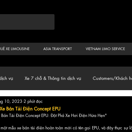
HUÊ XE LIMOUSINE
ASIA TRANSPORT
VIETNAM LIMO SERVICE
dịch vụ
Xe 7 chỗ & Thông tin dịch vụ
Customers/Khách h
hg 10, 2023
2 phút đọc
ến
Car & Van, Travel Vietnam, News
 Xe Bán Tải Điện Concept EPU
 Bán Tải Điện Concept EPU: Đột Phá Xe Hơi Điện Hứa Hẹn"
 một mẫu xe bán tải điện hoàn toàn mới có tên gọi EPU, và đây thực sự là 