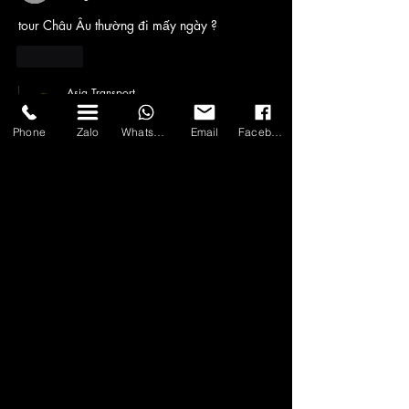
tour Châu Âu thường đi mấy ngày ?
Thích
Asia Transport
16 thg 10, 2022
Phone
Zalo
WhatsApp
Email
Facebook
Phản hồi lại
Thành viên không xác định
Chào Chị, độ dài tour Châu Âu thường đi 
8, 9, 15 ngày ạ, tùy từng hành trình mình 
chọn !
Thích
Thành viên không xác định
16 thg 10, 2022
Tôi đang có nhu cầu đi Đông Âu
Thích
Asia Transport
16 thg 10, 2022