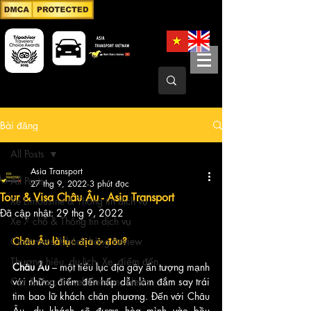
Bài đăng
All Posts
Asia Transport
All Posts
27 thg 9, 2022
3 phút đọc
Tour & Visa Châu Âu - Asia Transport
Xe Limousine & Thông tin dịch vụ
Đã cập nhật:
29 thg 9, 2022
Xe 7 chỗ & Thông tin dịch vụ
Customers/Khách hàng Review
Châu Âu là lục địa ở đâu? 
Thương hiệu, du lịch, Xe, điểm đến
Châu Âu 
– một tiểu lục địa gây ấn tượng mạnh 
Car & Van, Travel Vietnam, News
với những điểm đến hấp dẫn làm đắm say trái 
tim bao lữ khách chân phương. Đến với Châu 
Âu, du khách sẽ được hòa mình vào bầu 