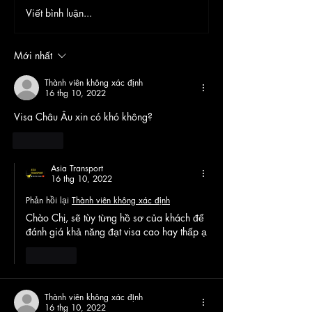
Viết bình luận...
Tại Sao Giá Thuê Xe
Cẩm Nang Du Lị
Limousine Biến Động Theo
Bái Đính & Tam 
Thị Trường? Góc Nhìn Từ
Khám Phá Hai 
Mới nhất
Chuyên Gia 20 Năm Kinh
Nghiệm
Thành viên không xác định
16 thg 10, 2022
Visa Châu Âu xin có khó không?
Thích
Asia Transport
16 thg 10, 2022
Phản hồi lại
Thành viên không xác định
Chào Chị, sẽ tùy từng hồ sơ của khách để 
đánh giá khả năng đạt visa cao hay thấp ạ
Thích
Thành viên không xác định
16 thg 10, 2022