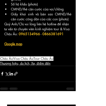
Sổ hộ khẩu (photo)
CMND/thẻ căn cước của vợ/chồng
Giấy khai sinh và bản sao CMND/thẻ 
căn cước công dân của các con (photo)
Quý Anh/Chị vui lòng liên hệ hotline để nhận 
tư vấn từ chuyên viên kinh nghiệm tour & Visa 
Châu Âu: 
0965134966
 - 
0866381691
Google map
Châu Âu
Visa Châu Âu
Tour Châu Âu
Thương hiệu, du lịch, Xe, điểm đến
Bài đăng gần đây
Xem tất cả