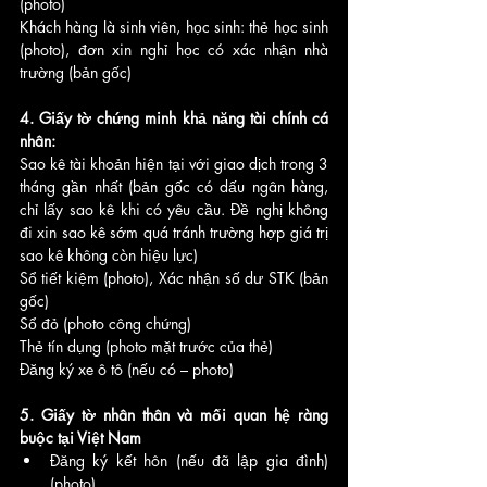
(photo)
Khách hàng là sinh viên, học sinh: thẻ học sinh 
(photo), đơn xin nghỉ học có xác nhận nhà 
trường (bản gốc)
4. Giấy tờ chứng minh khả năng tài chính cá 
nhân:
Sao kê tài khoản hiện tại với giao dịch trong 3 
tháng gần nhất (bản gốc có dấu ngân hàng, 
chỉ lấy sao kê khi có yêu cầu. Đề nghị không 
đi xin sao kê sớm quá tránh trường hợp giá trị 
sao kê không còn hiệu lực)
Sổ tiết kiệm (photo), Xác nhận số dư STK (bản 
gốc)
Sổ đỏ (photo công chứng) 
Thẻ tín dụng (photo mặt trước của thẻ) 
Đăng ký xe ô tô (nếu có – photo) 
5. Giấy tờ nhân thân và mối quan hệ ràng 
buộc tại Việt Nam
Đăng ký kết hôn (nếu đã lập gia đình) 
(photo)