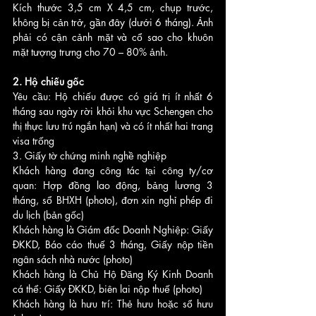
Kích thước 3,5 cm X 4,5 cm, chụp trước, 
không bị cản trở, gần đây (dưới 6 tháng). Ảnh 
phải có cận cảnh mặt và cổ sao cho khuôn 
mặt tượng trưng cho 70 – 80% ảnh.
2. Hộ chiếu gốc
Yêu cầu: Hộ chiếu được có giá trị ít nhất 6 
tháng sau ngày rời khỏi khu vực Schengen cho 
thị thực lưu trú ngắn hạn) và có ít nhất hai trang 
visa trống
3. Giấy tờ chứng minh nghề nghiệp 
Khách hàng đang công tác tại công ty/cơ 
quan: Hợp đồng lao động, bảng lương 3 
tháng, sổ BHXH (photo), đơn xin nghỉ phép đi 
du lịch (bản gốc)
Khách hàng là Giám đốc Doanh Nghiệp: Giấy 
ĐKKD, Báo cáo thuế 3 tháng, Giấy nộp tiền 
ngân sách nhà nước (photo)
Khách hàng là Chủ Hộ Đăng Ký Kinh Doanh 
cá thể: Giấy ĐKKD, biên lai nộp thuế (photo)
Khách hàng là hưu trí: Thẻ hưu hoặc sổ hưu 