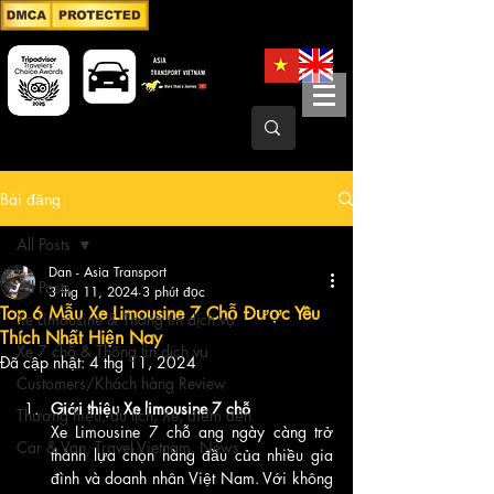
Bài đăng
All Posts
Dan - Asia Transport
All Posts
3 thg 11, 2024
3 phút đọc
Top 6 Mẫu Xe Limousine 7 Chỗ Được Yêu
Xe Limousine & Thông tin dịch vụ
Thích Nhất Hiện Nay
Xe 7 chỗ & Thông tin dịch vụ
Đã cập nhật:
4 thg 11, 2024
Customers/Khách hàng Review
Giới thiệu
Xe limousine 7 chỗ
Thương hiệu, du lịch, Xe, điểm đến
Xe Limousine 7 chỗ ang ngày càng trở 
Car & Van, Travel Vietnam, News
thành lựa chọn hàng đầu của nhiều gia 
đình và doanh nhân Việt Nam. Với không 