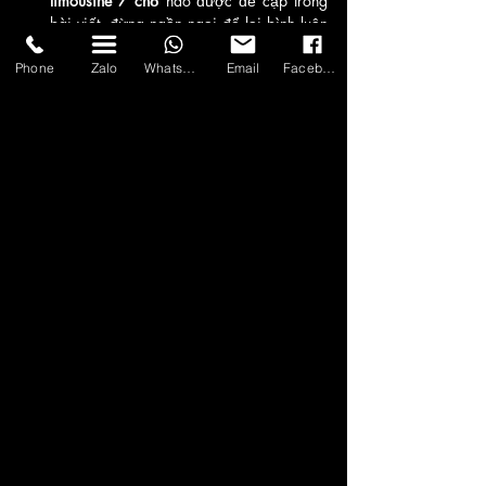
limousine 7 chỗ
 nào được đề cập trong 
bài viết, đừng ngần ngại để lại bình luận 
bên dưới. Chúng tôi sẽ giải đáp mọi câu 
hỏi của bạn trong thời gian sớm nhất.
Phone
Zalo
WhatsApp
Email
Facebook
Xe 7 chỗ & Thông tin dịch vụ
Thương hiệu, du lịch, Xe, điểm đến
Bài đăng gần đây
Xem tất cả