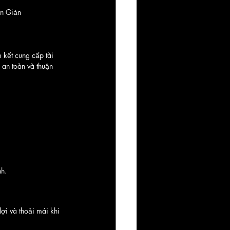
ơn Giản
 kết cung cấp tài 
an toàn và thuận 
nh.
ợi và thoải mái khi 