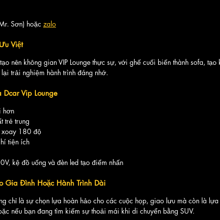
 
(Mr. Sơn) hoặc 
zalo
Ưu Việt
tạo nên không gian VIP Lounge thực sự, với ghế cuối biến thành sofa, tạo 
lại trải nghiệm hành trình đáng nhớ.
Dcar Vip Lounge
i hơn
 trẻ trung
, xoay 180 độ
hí tiện ích
20V, kệ đồ uống và đèn led tạo điểm nhấn
 Gia Đình Hoặc Hành Trình Dài
g chỉ là sự chọn lựa hoàn hảo cho các cuộc họp, giao lưu mà còn là lựa 
hoặc nếu bạn đang tìm kiếm sự thoải mái khi di chuyển bằng SUV.