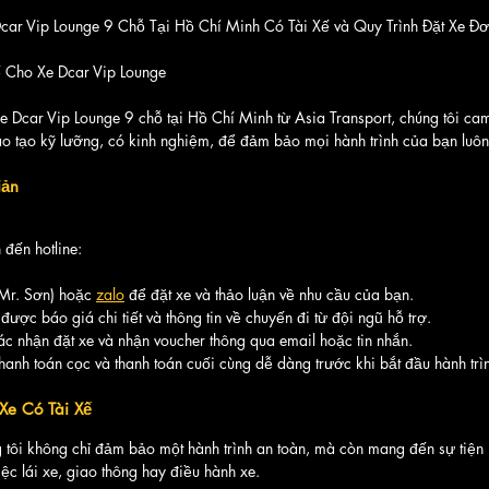
car Vip Lounge 9 Chỗ Tại Hồ Chí Minh Có Tài Xế và Quy Trình Đặt Xe Đ
 Cho Xe Dcar Vip Lounge
xe Dcar Vip Lounge 9 chỗ tại Hồ Chí Minh từ Asia Transport, chúng tôi cam
 tạo kỹ lưỡng, có kinh nghiệm, để đảm bảo mọi hành trình của bạn luôn 
iản
 đến hotline: 
(Mr. Sơn) hoặc 
zalo
 để đặt xe và thảo luận về nhu cầu của bạn.
ược báo giá chi tiết và thông tin về chuyến đi từ đội ngũ hỗ trợ.
c nhận đặt xe và nhận voucher thông qua email hoặc tin nhắn.
anh toán cọc và thanh toán cuối cùng dễ dàng trước khi bắt đầu hành trì
 Xe Có Tài Xế
g tôi không chỉ đảm bảo một hành trình an toàn, mà còn mang đến sự tiện l
ệc lái xe, giao thông hay điều hành xe.