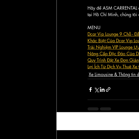
Hãy để ASM CARRENTAL đồng
tại Hồ Chí Minh, chúng tôi 
MENU
Dcar Vip Lounge 9 Chỗ - 
Khác Biệt Của Dcar Vip L
Trải Nghiệm VIP Lounge Ưu
Nâng Cấp Độc Đáo Của Dc
Quy Trình Đặt Xe Đơn Giản
Lợi Ích Từ Dịch Vụ Thuê Xe
Xe Limousine & Thông tin d
Bài đăng gần đây