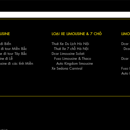
ARMORED B6 VIP VAN
Dcar
MSE_1466: Biểu Tượng
sóng
Sang Trọng và Sức Mạnh
trải
Đích Thực từ Mercedes-Benz
USINE
LOẠI XE LIMOUSINE
& 7 CHỖ
LIMO
Sprinter!
 đi Biển
Thuê Xe Du Lịch Hà Nội
Dcar 
 đi tour Miền Bắc
Thuê Xe 7 chỗ Hà Nội
Dca
e đi tour Tây Bắc
Dcar Limousine Solati
ine đi Lễ
Fuso Limousine
&
Thaco
Dc
sine đi các tỉnh Miền
Auto Kingdom limousine
Xe Sedona Carnival
Fuso 
Auto 