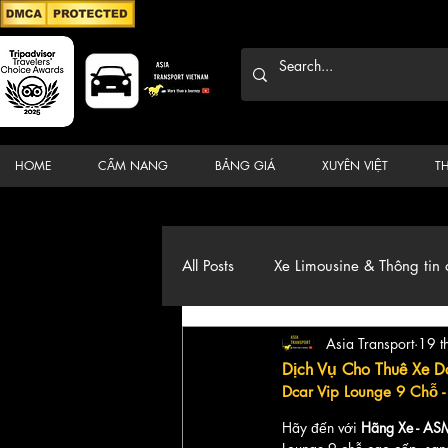
HOME
CẨM NANG
BẢNG GIÁ
XUYÊN VIỆT
T
All Posts
Xe Limousine & Thông tin 
Asia Transport
19 t
Thương hiệu, du lịch, Xe, điểm đ
Dịch Vụ Cho Thuê Xe Dc
Dcar Vip Lounge 9 Chỗ 
Hãy đến với 
Hãng Xe - A