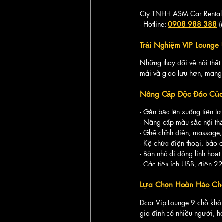
Cty TNHH ASM Car Rental
- Hotline: 
0908 988 388
 
Trải Nghiệm VIP Lounge 
Những thay đổi về nội thất 
mái và giao lưu hơn, mang 
Nâng Cấp Độc Đáo Của 
- Gắn bậc lên xuống tiện lợ
- Nâng cấp màu sắc nội thất
- Ghế chỉnh điện, massage
- Kệ chứa điện thoại, báo c
- Bàn nhỏ di động linh hoạt
- Các tiện ích USB, điện 2
Lựa Chọn Hoàn Hảo Cho
Dcar Vip Lounge 9 chỗ khôn
gia đình có nhiều người, 