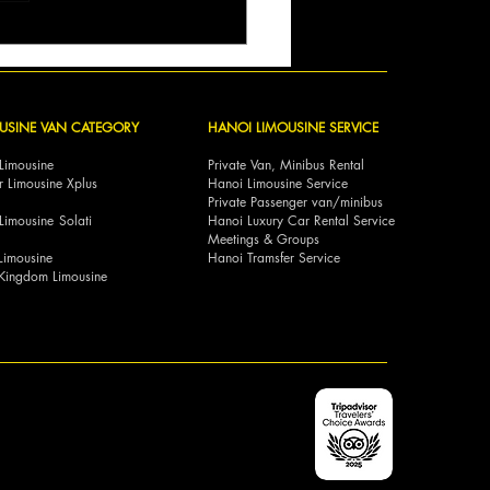
 Vip Lounge 9 chỗ tạo
 thượng lưu, nâng tầm
 nghiệm
USINE VAN CATEGORY
HANOI LIMOUSINE SERVICE
Limousine
Private Van, Minibus Rental
r Limousine Xplus
Hanoi Limousine Service
Private Passenger van/minibus
ar Limousine Solati
Hanoi Luxury Car Rental Service
Meetings & Groups
Limousine
Hanoi Tramsfer Service
Kingdom Limousine