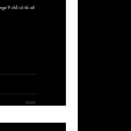
ge 9 chỗ có tài xế 
Xem tất cả