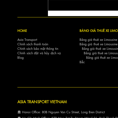
Đánh dấu Sự Sang Trọng và
Hiệu Suất Của Chiếc Xe
Mercedes-Benz V250 Petrol
VIP Van MVD_1613
HOME
BẢNG GIÁ THUÊ XE LIMO
Asia Transport
Bảng giá thuê xe Limousine
Chính sách thanh toán
Bảng giá thuê xe Limousine
Chính sách bảo mật thông tin
Bảng giá thuê xe Limousin
Chính sách đặt và hủy dịch vụ
Bảng giá thuê xe Limous
Blog
Bảng giá thuê xe Limou
Bắc
ASIA TRANSPORT VIETNAM
🏛 Hanoi Office: 80B Nguyen Van Cu Street, Long Bien District