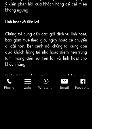
ý kiến phản hồi của khách hàng để cải thiện 
không ngừng.
Linh hoạt và tiện lợi
Chúng tôi cung cấp các gói dịch vụ linh hoạt, 
bao gồm thuê theo giờ, ngày hoặc cả chuyến 
đi dài hơn. Bên cạnh đó, chúng tôi cũng đón 
đưa khách hàng tại nhà hoặc điểm hẹn trung 
tâm, mang đến sự tiện lợi và linh hoạt cho 
khách hàng.
Đó là 5 lý do chúng tôi khuyên khách hàng nên 
lựa chọn dịch vụ thuê xe Kia Carnival tại Asia 
Phone
Zalo
WhatsApp
Email
Facebook
Transport. Chúng tôi cam kết mang đến trải 
nghiệm tốt nhất cho khách hàng và hỗ trợ tối 
đa trong mọi hành trình di chuyển.
Để biết thêm thông tin chi tiết và đặt xe, vui 
lòng liên hệ với chúng tôi qua thông tin sau: