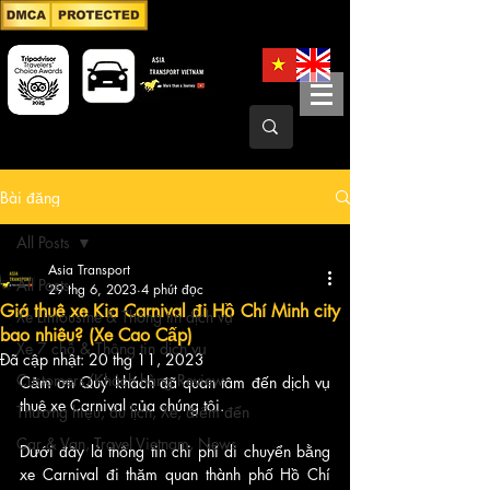
Bài đăng
All Posts
Asia Transport
All Posts
29 thg 6, 2023
4 phút đọc
Giá thuê xe Kia Carnival đi Hồ Chí Minh city
Xe Limousine & Thông tin dịch vụ
bao nhiêu? (Xe Cao Cấp)
Xe 7 chỗ & Thông tin dịch vụ
Đã cập nhật:
20 thg 11, 2023
Customers/Khách hàng Review
Cảm ơn Quý khách đã quan tâm đến dịch vụ 
thuê xe Carnival của chúng tôi. 
Thương hiệu, du lịch, Xe, điểm đến
Car & Van, Travel Vietnam, News
Dưới đây là thông tin chi phí di chuyển bằng 
xe Carnival đi thăm quan thành phố Hồ Chí 