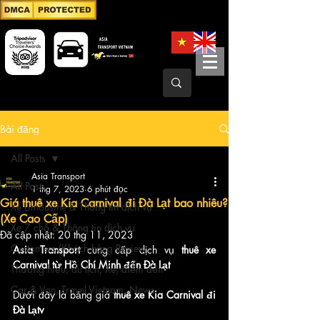
Bài đăng
All Posts
Asia Transport
All Posts
1 thg 7, 2023
6 phút đọc
Giá thuê xe Kia Carnival đi Đà Lạt bao nhiêu?
Xe Limousine & Thông tin dịch vụ
(Xe Cao Cấp)
Xe 7 chỗ & Thông tin dịch vụ
Đã cập nhật:
20 thg 11, 2023
Customers/Khách hàng Review
Asia Transport 
cung cấp dịch vụ
 thuê xe 
Carnival từ Hồ Chí Minh đến Đà Lạt
Thương hiệu, du lịch, Xe, điểm đến
Car & Van, Travel Vietnam, News
Dưới đây là bảng giá 
thuê xe Kia Carnival đi 
Đà Lạtv