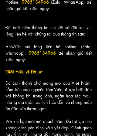
Hotline: 
0965134966
 (Zalo, WhatsApp) để 
nhận giá tiết kiệm ngay.
Để biết thêm thông tin chi tiết và đặt xe, vui 
lòng liên hệ với chúng tôi qua thông tin sau:
Anh/Chị vui lòng liên hệ hotline: (Zalo, 
whatsapp): 
0965134966
để nhận giá tiết 
kiệm ngay.
Giới thiệu về Đà Lạt
Đà Lạt - thành phố mộng mơ của Việt Nam, 
nằm trên cao nguyên Lâm Viên, được biết đến 
với không khí trong lành, ngàn hoa sắc màu, 
những địa điểm du lịch hấp dẫn và những món 
ăn đặc sản thơm ngon.
Với khí hậu mát mẻ quanh năm, Đà Lạt tạo nên 
không gian yên bình và tuyệt đẹp. Cảnh quan 
hữu tình với những đồi thông xanh, hồ nước 