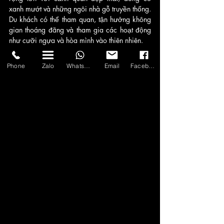
xanh mướt và những ngôi nhà gỗ truyền thống. 
Du khách có thể tham quan, tận hưởng không 
gian thoáng đãng và tham gia các hoạt động 
như cưỡi ngựa và hòa mình vào thiên nhiên.
Thác Datanla:
 Một thác nước tuyệt đẹp nằm 
Phone
Zalo
WhatsApp
Email
Facebook
trong rừng, với đường trượt mini và đường 
dây cáp treo, cho phép du khách trải nghiệm 
những cung đường mạo hiểm và ngắm cảnh 
từ trên cao.
Công viên Hoa Đà Lạt: 
Một khu vườn công 
cộng với hàng trăm loại hoa khác nhau, tạo 
nên một khung cảnh màu sắc tuyệt đẹp. Du 
khách có thể đi dạo, tham quan và tận hưởng 
không gian hoa tươi thắm.
Dinh Bảo Đại: 
Một tòa lâu đài được xây dựng 
theo phong cách kiến trúc Châu Âu, từng là 
nơi cư ngụ của vua Bảo Đại. Du khách có thể 
khám phá lịch sử, ngắm nhìn kiến trúc đẹp và 