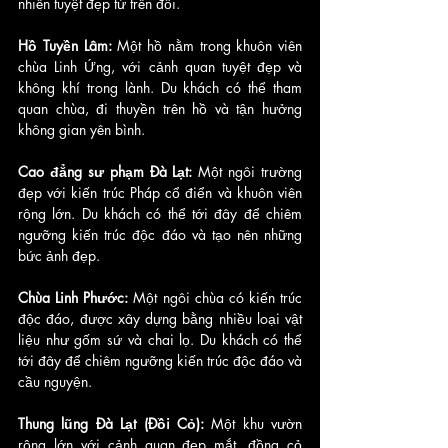
nhiên tuyệt đẹp từ trên đồi.
Hồ Tuyền Lâm: 
Một hồ nằm trong khuôn viên 
chùa Linh Ứng, với cảnh quan tuyệt đẹp và 
không khí trong lành. Du khách có thể tham 
quan chùa, đi thuyền trên hồ và tận hưởng 
không gian yên bình.
Cao đẳng sư phạm Đà Lạt: 
Một ngôi trường 
đẹp với kiến trúc Pháp cổ điển và khuôn viên 
rộng lớn. Du khách có thể tới đây để chiêm 
ngưỡng kiến trúc độc đáo và tạo nên những 
bức ảnh đẹp.
Chùa Linh Phước: 
Một ngôi chùa có kiến trúc 
độc đáo, được xây dựng bằng nhiều loại vật 
liệu như gốm sứ và chai lọ. Du khách có thể 
tới đây để chiêm ngưỡng kiến trúc độc đáo và 
cầu nguyện.
Thung lũng Đà Lạt (Đồi Cỏ): 
Một khu vườn 
rộng lớn với cảnh quan đẹp mắt, đồng cỏ 