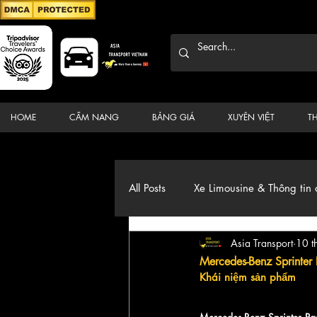
HOME
CẨM NANG
BẢNG GIÁ
XUYÊN VIỆT
T
All Posts
Xe Limousine & Thông tin 
Asia Transport
10 t
Thương hiệu, du lịch, Xe, điểm đ
Mercedes-Benz Sprinter 
Khái niệm sản phẩm