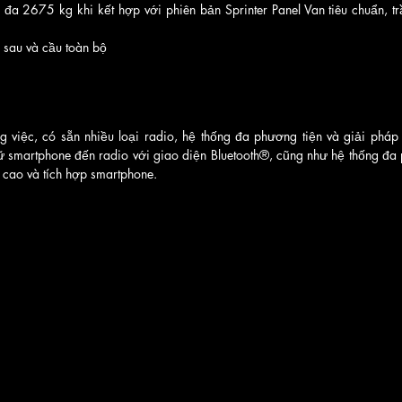
 đa 2675 kg khi kết hợp với phiên bản Sprinter Panel Van tiêu chuẩn, tr
u sau và cầu toàn bộ
 việc, có sẵn nhiều loại radio, hệ thống đa phương tiện và giải pháp kế
ữ smartphone đến radio với giao diện Bluetooth®, cũng như hệ thống đa 
 cao và tích hợp smartphone. 