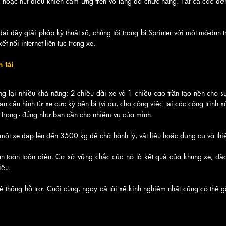
hoặc nút điều khiển cảm ứng trên vô lăng đa chức năng. Tất cả các đơn 
đại đầy giải pháp kỹ thuật số, chúng tôi trang bị Sprinter với một mô-đun t
ết nối internet liên tục trong xe.
 tải
g lại nhiều khả năng: 2 chiều dài xe và 1 chiều cao trần tạo nền cho s
n cấu hình từ xe cực kỳ bền bỉ (ví dụ, cho công việc tại các công trình 
 trọng - đúng như bạn cần cho nhiệm vụ của mình.
ột xe đạp lên đến 3500 kg để chở hành lý, vật liệu hoặc dụng cụ và thiết
an toàn toàn diện. Cơ sở vững chắc của nó là kết quả của khung xe, đặc
iệu.
ệ thống hỗ trợ. Cuối cùng, ngay cả tài xế kinh nghiệm nhất cũng có thể g