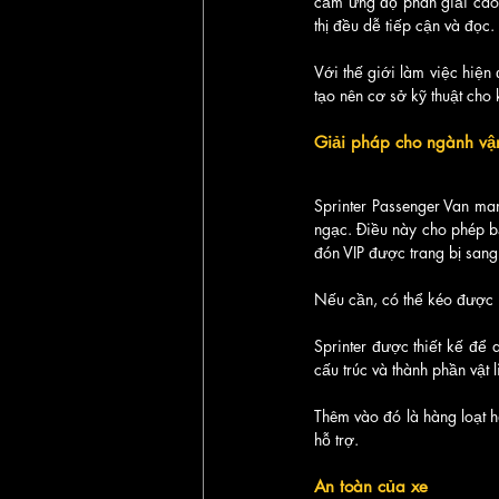
cảm ứng độ phân giải cao 
thị đều dễ tiếp cận và đọc.
Với thế giới làm việc hiện 
tạo nên cơ sở kỹ thuật cho k
Giải pháp cho ngành vận
Sprinter Passenger Van man
ngạc. Điều này cho phép bạ
đón VIP được trang bị sang
Nếu cần, có thể kéo được m
Sprinter được thiết kế để 
cấu trúc và thành phần vật l
Thêm vào đó là hàng loạt h
hỗ trợ. 
An toàn của xe