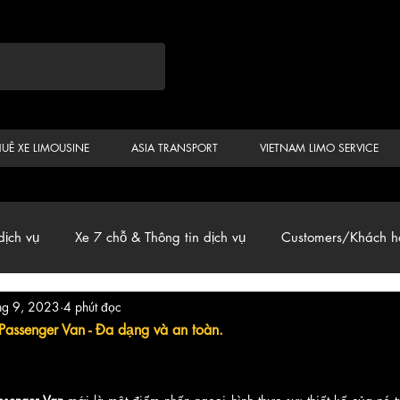
HUÊ XE LIMOUSINE
ASIA TRANSPORT
VIETNAM LIMO SERVICE
dịch vụ
Xe 7 chỗ & Thông tin dịch vụ
Customers/Khách h
hg 9, 2023
4 phút đọc
ến
Car & Van, Travel Vietnam, News
Passenger Van - Đa dạng và an toàn.