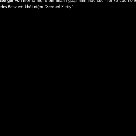
ssenger Van
 mới là một điểm nhấn ngoại hình thực sự: thiết kế của nó t
des-Benz với khái niệm "Sensual Purity". 