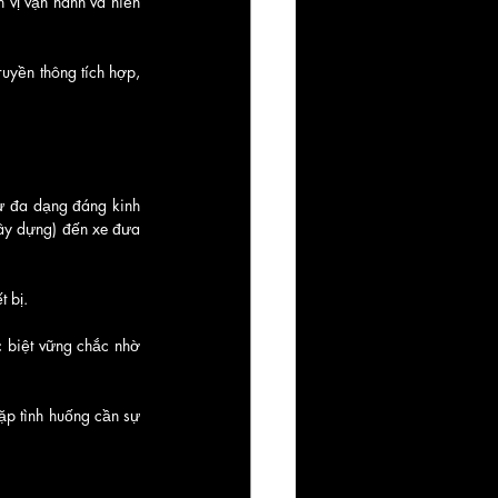
vị vận hành và hiển 
ruyền thông tích hợp, 
ự đa dạng đáng kinh 
xây dựng) đến xe đưa 
 bị.
 biệt vững chắc nhờ 
ặp tình huống cần sự 