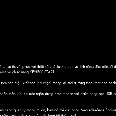
 lại và thuyết phục với thiết kế chất lượng cao và tính năng đặc biệt. Ví d
 minh và chức năng KEYLESS START.
 trên nóc hiệu suất cao (tuỳ chọn) mang lại môi trường thoải mái cho hành
hoàn toàn kín, có một ngăn đựng smartphone với chức năng sạc USB có
tính năng quản lý mong muốn, bạn có thể đặt hàng Mercedes-Benz Sprinte
 cầu trước, cầu sau hoặc cầu toàn bộ (tuỳ chọn). 