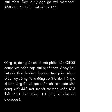
mui mềm. Đây là sự gặp gỡ với Mercedes-
AMG CLE53 Cabriolet năm 2025.
Đúng là, đơn giản chỉ là một phiên bản CLE53 
coupe với phần nắp mui bị cắt bớt, vì vậy hầu 
hết các thiết bị dưới lớp da đều giống nhau. 
Điều này có nghĩa là động cơ 3.0-liter thẳng 6 
xi-lanh tăng áp và sạc điện kết hợp, sản sinh 
công suất 443 mã lực và mô-men xoắn 413 
lb-ft (443 lb-ft trong 10 giây ở chế độ 
overboost),