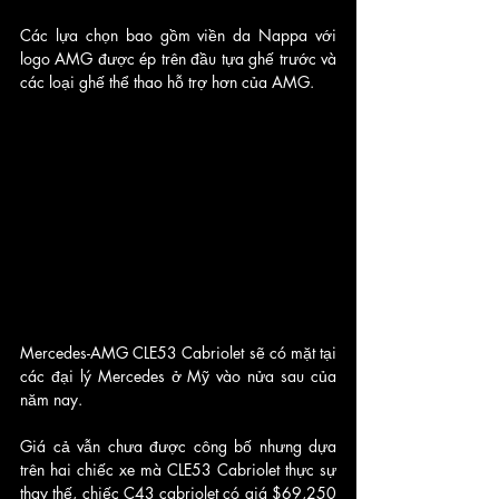
Các lựa chọn bao gồm viền da Nappa với 
logo AMG được ép trên đầu tựa ghế trước và 
các loại ghế thể thao hỗ trợ hơn của AMG.
Mercedes-AMG CLE53 Cabriolet sẽ có mặt tại 
các đại lý Mercedes ở Mỹ vào nửa sau của 
năm nay. 
Giá cả vẫn chưa được công bố nhưng dựa 
trên hai chiếc xe mà CLE53 Cabriolet thực sự 
thay thế, chiếc C43 cabriolet có giá $69,250 