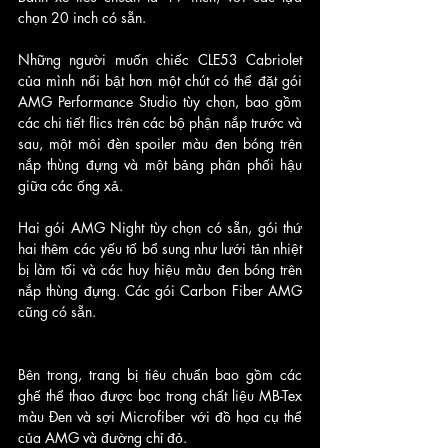
chọn 20 inch có sẵn.
Những người muốn chiếc CLE53 Cabriolet 
của mình nổi bật hơn một chút có thể đặt gói 
AMG Performance Studio tùy chọn, bao gồm 
các chi tiết flics trên các bộ phận nắp trước và 
sau, một môi đèn spoiler màu đen bóng trên 
nắp thùng đựng và một bảng phân phối hậu 
giữa các ống xả. 
Hai gói AMG Night tùy chọn có sẵn, gói thứ 
hai thêm các yếu tố bổ sung như lưới tản nhiệt 
bị làm tối và các huy hiệu màu đen bóng trên 
nắp thùng đựng. Các gói Carbon Fiber AMG 
cũng có sẵn.
Bên trong, trang bị tiêu chuẩn bao gồm các 
ghế thể thao được bọc trong chất liệu MB-Tex 
màu Đen và sợi Microfiber với đồ họa cụ thể 
của AMG và đường chỉ đỏ. 