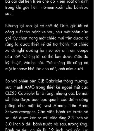
ba cài đặt tiến triển chế độ kiểm soát ổn định 
trong khi gửi thêm mô-men xoắn cho bánh xe 
sau. 
Nhưng tại sao lại có chế độ Drift, gửi tất cả 
công suất cho bánh xe sau, như một phần của 
gói tùy chọn trong một chiếc mui trần được rõ 
ràng là được thiết kế để trở thành một chiếc 
xe đi nghỉ dưỡng hơn so với anh em coupe 
của nó? "Chúng tôi có thể làm được điều đó 
kỹ thuật", Mathe nói. "Và chúng tôi cũng có 
một fanbase khá lớn cho nó", anh mỉm cười.
So với phiên bản CLE Cabriolet thông thường, 
sức mạnh AMG trong thiết kế ngoại thất của 
CLE53 Cabriolet là rõ ràng, nhưng các bề mặt 
sắt thép được bao bọc quanh các điểm cứng 
giống như một bộ vest Armani trên Arnie 
Schwarzenegger. Các viền bánh xe trước và 
sau đã được kéo ra với việc tăng 2.3 inch và 
3.0 inch ở dải bánh trước và sau, tương ứng. 
Bánh xe tiêu chuẩn là 19 inch, với các lựa 