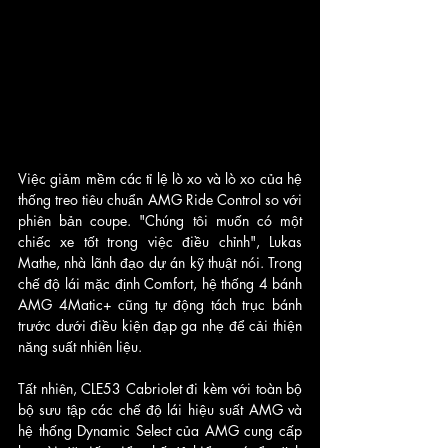
Việc giảm mềm các tỉ lệ lò xo và lò xo của hệ 
thống treo tiêu chuẩn AMG Ride Control so với 
phiên bản coupe. "Chúng tôi muốn có một 
chiếc xe tốt trong việc điều chỉnh", Lukas 
Mathe, nhà lãnh đạo dự án kỹ thuật nói. Trong 
chế độ lái mặc định Comfort, hệ thống 4 bánh 
AMG 4Matic+ cũng tự động tách trục bánh 
trước dưới điều kiện đạp ga nhẹ để cải thiện 
năng suất nhiên liệu. 
Tất nhiên, CLE53 Cabriolet đi kèm với toàn bộ 
bộ sưu tập các chế độ lái hiệu suất AMG và 
hệ thống Dynamic Select của AMG cung cấp 