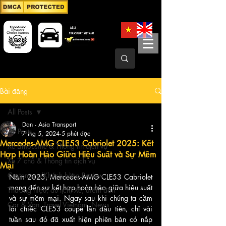
Bài đăng
All Posts
Dan - Asia Transport
All Posts
7 thg 5, 2024
5 phút đọc
Mercedes-AMG CLE53 Cabriolet 2025: Kết
Xe Limousine & Thông tin dịch vụ
Hợp Hoàn Hảo Giữa Hiệu Suất và Sự Mềm
Xe 7 chỗ & Thông tin dịch vụ
Mại
Customers/Khách hàng Review
Năm 2025, Mercedes-AMG CLE53 Cabriolet 
mang đến sự kết hợp hoàn hảo giữa hiệu suất 
Thương hiệu, du lịch, Xe, điểm đến
và sự mềm mại. Ngay sau khi chúng ta cầm 
Car & Van, Travel Vietnam, News
lái chiếc CLE53 coupe lần đầu tiên, chỉ vài 
tuần sau đó đã xuất hiện phiên bản có nắp 