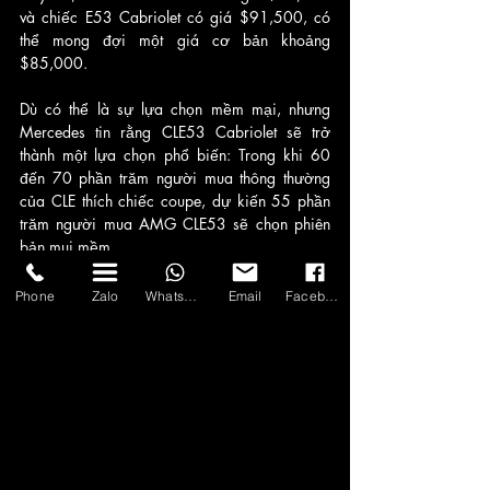
và chiếc E53 Cabriolet có giá $91,500, có 
thể mong đợi một giá cơ bản khoảng 
$85,000. 
Dù có thể là sự lựa chọn mềm mại, nhưng 
Mercedes tin rằng CLE53 Cabriolet sẽ trở 
thành một lựa chọn phổ biến: Trong khi 60 
đến 70 phần trăm người mua thông thường 
của CLE thích chiếc coupe, dự kiến 55 phần 
trăm người mua AMG CLE53 sẽ chọn phiên 
bản mui mềm.
Dịch vụ thuê xe Mercedes tại Asia Transport
Phone
Zalo
WhatsApp
Email
Facebook
Thuê xe Mercedes tại Hà Nội không chỉ đem 
lại sự thuận tiện mà còn mang đến trải nghiệm 
chuyên nghiệp và sang trọng. 
Với các dòng xe Mercedes đời mới, chất 
lượng cao cùng đội ngũ tài xế cao cấp, chúng 