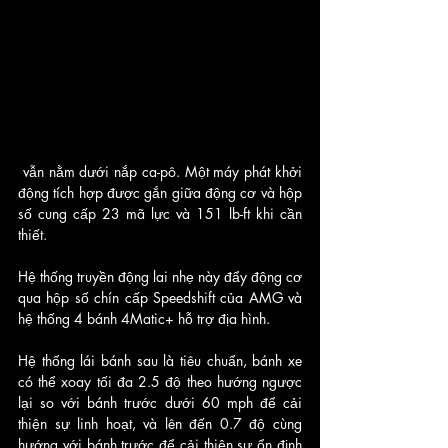
 vẫn nằm dưới nắp ca-pô. Một máy phát khởi 
động tích hợp được gắn giữa động cơ và hộp 
số cung cấp 23 mã lực và 151 lb-ft khi cần 
thiết.
Hệ thống truyền động lai nhẹ này đẩy động cơ 
qua hộp số chín cấp Speedshift của AMG và 
hệ thống 4 bánh 4Matic+ hỗ trợ địa hình. 
Hệ thống lái bánh sau là tiêu chuẩn, bánh xe 
có thể xoay tối đa 2.5 độ theo hướng ngược 
lại so với bánh trước dưới 60 mph để cải 
thiện sự linh hoạt, và lên đến 0.7 độ cùng 
hướng với bánh trước để cải thiện sự ổn định 