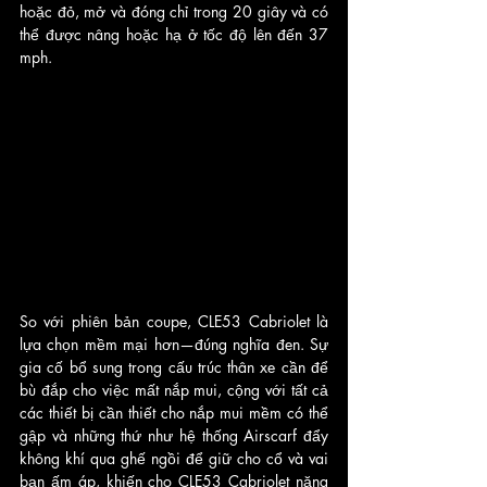
hoặc đỏ, mở và đóng chỉ trong 20 giây và có 
thể được nâng hoặc hạ ở tốc độ lên đến 37 
mph.
So với phiên bản coupe, CLE53 Cabriolet là 
lựa chọn mềm mại hơn—đúng nghĩa đen. Sự 
gia cố bổ sung trong cấu trúc thân xe cần để 
bù đắp cho việc mất nắp mui, cộng với tất cả 
các thiết bị cần thiết cho nắp mui mềm có thể 
gập và những thứ như hệ thống Airscarf đẩy 
không khí qua ghế ngồi để giữ cho cổ và vai 
bạn ấm áp, khiến cho CLE53 Cabriolet nặng 