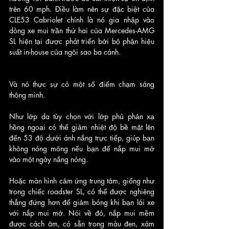
trên 60 mph. Điều làm nên sự đặc biệt của 
CLE53 Cabriolet chính là nó gia nhập vào 
dòng xe mui trần thứ hai của Mercedes-AMG 
SL hiện tại được phát triển bởi bộ phận hiệu 
suất in-house của ngôi sao ba cánh.
Và nó thực sự có một số điểm chạm sáng 
thông minh. 
Như lớp da tùy chọn với lớp phủ phản xạ 
hồng ngoại có thể giảm nhiệt độ bề mặt lên 
đến 53 độ dưới ánh nắng trực tiếp, giúp bạn 
không nóng mông nếu bạn để nắp mui mở 
vào một ngày nắng nóng. 
Hoặc màn hình cảm ứng trung tâm, giống như 
trong chiếc roadster SL, có thể được nghiêng 
thẳng đứng hơn để giảm bóng khi bạn lái xe 
với nắp mui mở. Nói về đó, nắp mui mềm 
được cách âm, có sẵn trong màu đen, xám 