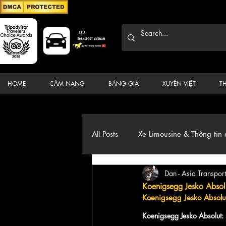
HOME
CẨM NANG
BẢNG GIÁ
XUYÊN VIỆT
T
All Posts
Xe Limousine & Thông tin 
Dan - Asia Transport
Thương hiệu, du lịch, Xe, điểm đ
Koenigsegg Jesko Absol
Koenigsegg Jesko Absolu
Koenigsegg Jesko Absolut: