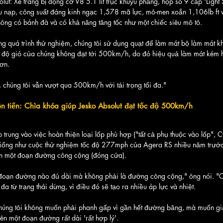
lut: Xe trang bị động cơ V8 5.1 lít trục khuỷu phẳng, hộp số 9 cấp 'Light
êu nạp, công suất đáng kinh ngạc 1,578 mã lực, mô-men xoắn 1,106lb ft v
ông có bánh đà và có khả năng tăng tốc như một chiếc siêu mô tô.
ong quá trình thử nghiệm, chúng tôi sử dụng quạt để làm mát bộ làm mát kh
c độ gió của chúng không đạt tới 500km/h, do đó hiệu quả làm mát kém h
ơn.
 chúng tôi vẫn vượt qua 500km/h với tải trọng tối đa."
 tiến: Chìa khóa giúp Jesko Absolut đạt tốc độ 500km/h
 trung vào việc hoàn thiện loại lốp phù hợp ("tất cả phụ thuộc vào lốp", C
ống như cuộc thử nghiệm tốc độ 277mph của Agera RS nhiều năm trước,
ên một đoạn đường công cộng (đóng cửa).
đoạn đường nào đủ dài mà không phải là đường công cộng," ông nói. "C
 đa từ trạng thái dừng, vì điều đó sẽ tạo ra nhiều áp lực và nhiệt.
 chúng tôi không muốn phải phanh gấp vì gần hết đường băng, mà muốn giả
trên một đoạn đường rất dài 'rất hợp lý'.