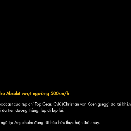
sko Absolut vượt ngưỡng 500km/h
odcast của tạp chí Top Gear, CvK (Christian von Koenigsegg) đã tái khẳ
i đa trên đường thẳng, lặp đi lặp lại. 
ngũ tại Angelholm đang rất háo hức thực hiện điều này.