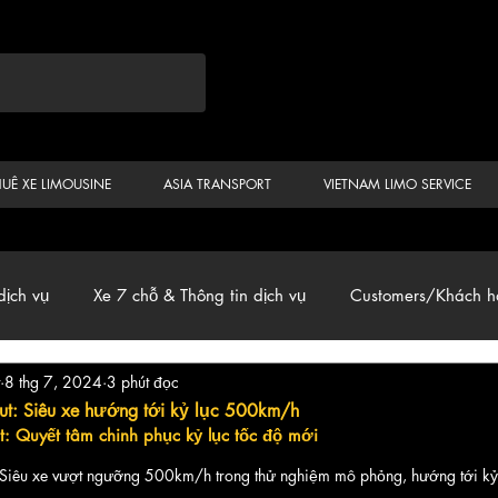
HUÊ XE LIMOUSINE
ASIA TRANSPORT
VIETNAM LIMO SERVICE
dịch vụ
Xe 7 chỗ & Thông tin dịch vụ
Customers/Khách h
8 thg 7, 2024
3 phút đọc
ến
Car & Van, Travel Vietnam, News
ut: Siêu xe hướng tới kỷ lục 500km/h
t: Quyết tâm chinh phục kỷ lục tốc độ mới
 Siêu xe vượt ngưỡng 500km/h trong thử nghiệm mô phỏng, hướng tới kỷ