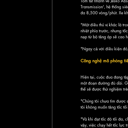
Tóm tắt nhanh về Jesko Abso
Transmission', hệ thống si
đa 8,500 vòng/phút. Xe kh
"Một điều thú vị khác là tr
nhiệt phía trước, nhưng tố
nạp từ bộ tăng áp sẽ cao h
"Ngay cả với điều kiện đó,
Công nghệ mô phỏng tiên
Hiện tại, cuộc đua đang tập
một đoạn đường đủ dài. Gi
thể sẽ được thử nghiệm tr
"Chúng tôi chưa tìm được 
tôi không muốn tăng tốc tối
"Và khi đạt tốc độ tối đa,
vậy, việc chạy hết tốc lực 