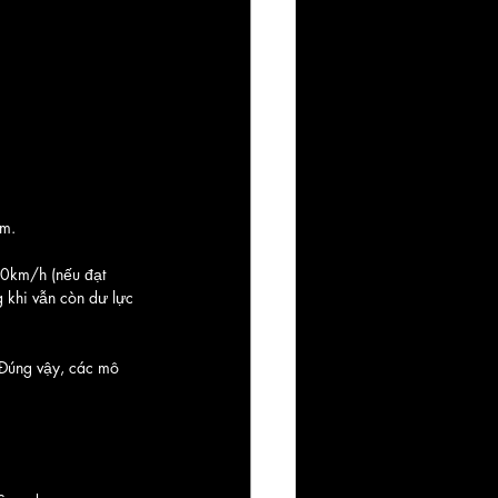
m. 
500km/h (nếu đạt 
 khi vẫn còn dư lực 
 Đúng vậy, các mô 