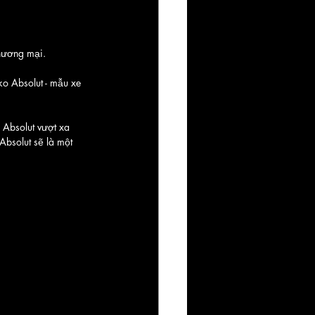
thương mại. 
ko Absolut - mẫu xe 
 Absolut vượt xa 
bsolut sẽ là một 