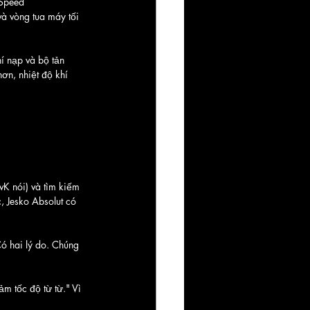
 Speed 
à vòng tua máy tối 
í nạp và bộ tản 
ơn, nhiệt độ khí 
vK nói) và tìm kiếm 
 Jesko Absolut có 
ó hai lý do. Chúng 
m tốc độ từ từ." Vì 