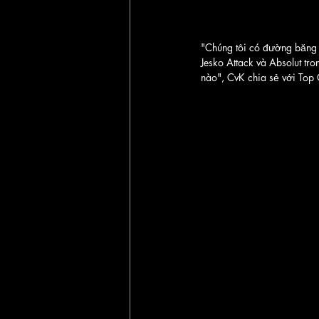
"Chúng tôi có đường băng t
Jesko Attack và Absolut tro
nào", CvK chia sẻ với Top 