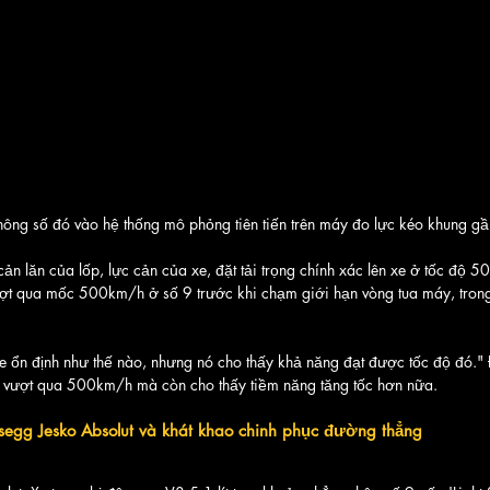
ông số đó vào hệ thống mô phỏng tiên tiến trên máy đo lực kéo khung gầ
cản lăn của lốp, lực cản của xe, đặt tải trọng chính xác lên xe ở tốc độ 
ượt qua mốc 500km/h ở số 9 trước khi chạm giới hạn vòng tua máy, trong
e ổn định như thế nào, nhưng nó cho thấy khả năng đạt được tốc độ đó."
 vượt qua 500km/h mà còn cho thấy tiềm năng tăng tốc hơn nữa.
segg Jesko Absolut và khát khao chinh phục đường thẳng