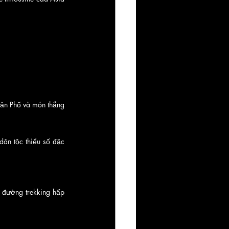
ản Phố và món thắng 
n tộc thiểu số đặc 
đường trekking hấp 