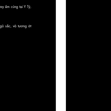
y ấm cúng tại Y Tý, 
ũ sắc, và tương ớt 