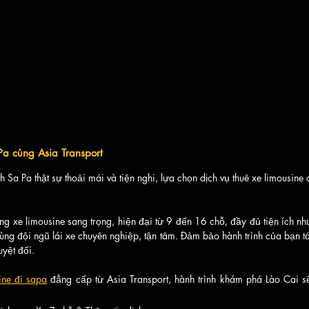
Pa cùng Asia Transport
 Sa Pa thật sự thoải mái và tiện nghi, lựa chọn dịch vụ thuê xe limousine c
g xe limousine sang trọng, hiện đại từ 9 đến 16 chỗ, đầy đủ tiện ích nh
cùng đội ngũ lái xe chuyên nghiệp, tận tâm. Đảm bảo hành trình của bạn tớ
uyệt đối.
ine đi sapa
 đẳng cấp từ Asia Transport, hành trình khám phá Lào Cai sẽ 