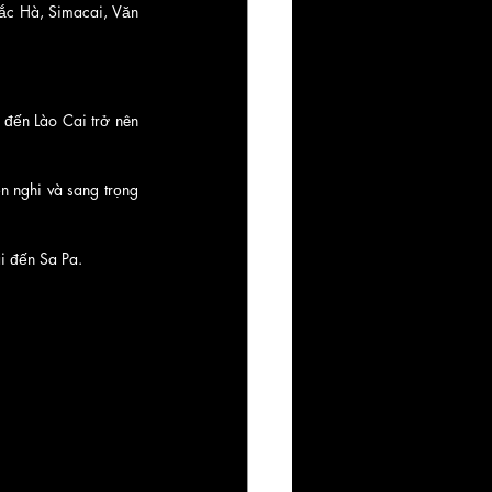
ắc Hà, Simacai, Văn 
đến Lào Cai trở nên 
 nghi và sang trọng 
i đến Sa Pa.