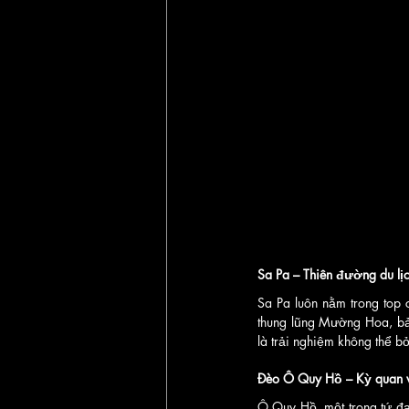
Sa Pa – Thiên đường du lị
Sa Pa luôn nằm trong top 
thung lũng Mường Hoa, bản
là trải nghiệm không thể b
Đèo Ô Quy Hồ – Kỳ quan 
Ô Quy Hồ, một trong tứ đại