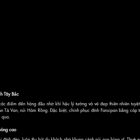
ch Tây Bắc
các điểm đến hàng đầu nhờ khí hậu lý tưởng và vẻ đẹp thiên nhiên tuyệt
 Tả Van, núi Hàm Rồng. Đặc biệt, chinh phục đỉnh Fansipan bằng cáp tr
ỏ qua.
vùng cao
 đỉnh đèo, luôn thu hút du khách nhờ khung cảnh núi non hùng vĩ. Thuê x