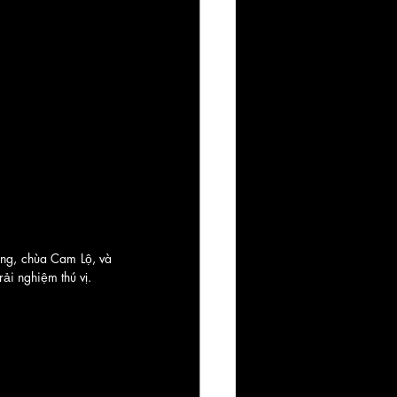
ợng, chùa Cam Lộ, và 
ải nghiệm thú vị.