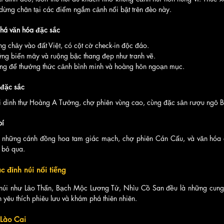
dừng chân tại các điểm ngắm cảnh nổi bật trên đèo này.
phá văn hóa đặc sắc
g chảy vào đất Việt, có cột cờ check-in độc đáo.
ững biển mây và ruộng bậc thang đẹp như tranh vẽ.
ởng để thưởng thức cảnh bình minh và hoàng hôn ngoạn mục.
 đặc sắc
i dinh thự Hoàng A Tưởng, chợ phiên vùng cao, cùng đặc sản rượu ngô B
bí
 những cánh đồng hoa tam giác mạch, chợ phiên Cán Cấu, và văn hóa dâ
 bỏ qua.
c đỉnh núi nổi tiếng
 núi như Lảo Thẩn, Bạch Mộc Lương Tử, Nhìu Cồ San đều là những cung 
 yêu thích phiêu lưu và khám phá thiên nhiên.
 Lào Cai