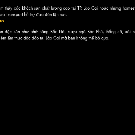
m thấy các khách sạn chất lượng cao tại TP. Lào Cai hoặc những homesta
ia Transport hỗ trợ đưa đón tận nơi.
ao
 đặc sản như phở hồng Bắc Hà, rượu ngô Bản Phố, thắng cố, xôi ng
ệm ẩm thực độc đáo tại Lào Cai mà bạn không thể bỏ qua.