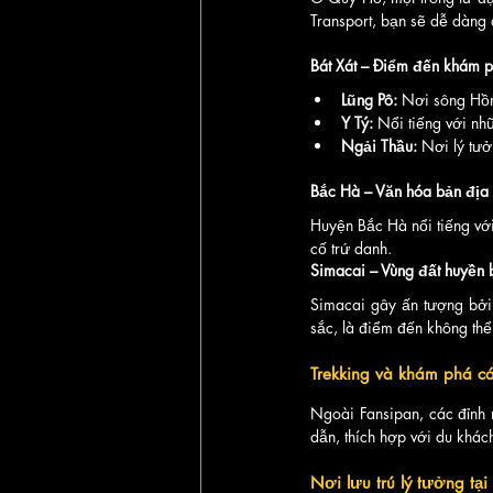
Transport, bạn sẽ dễ dàng 
Bát Xát – Điểm đến khám 
Lũng Pô:
 Nơi sông Hồn
Y Tý:
 Nổi tiếng với nh
Ngải Thầu:
 Nơi lý tư
Bắc Hà – Văn hóa bản địa
Huyện Bắc Hà nổi tiếng vớ
cố trứ danh.
Simacai – Vùng đất huyền 
Simacai gây ấn tượng bởi
sắc, là điểm đến không thể
Trekking và khám phá cá
Ngoài Fansipan, các đỉnh
dẫn, thích hợp với du khách
Nơi lưu trú lý tưởng tại