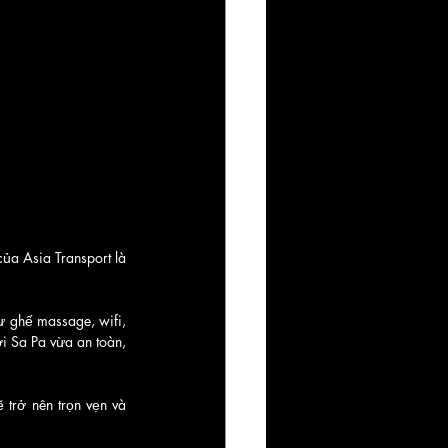
ủa Asia Transport là 
ư ghế massage, wifi, 
i Sa Pa vừa an toàn, 
trở nên trọn vẹn và 