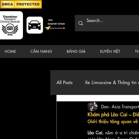
HOME
CẨM NANG
BẢNG GIÁ
XUYÊN VIỆT
T
All Posts
Xe Limousine & Thông tin 
Dan - Asia Transport
Thương hiệu, du lịch, Xe, điểm đ
Khám phá Lào Cai – Điể
Giới thiệu tổng quan về
Lào Cai
, nằm ở vị trí ch