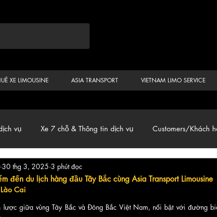
HUÊ XE LIMOUSINE
ASIA TRANSPORT
VIETNAM LIMO SERVICE
dịch vụ
Xe 7 chỗ & Thông tin dịch vụ
Customers/Khách h
30 thg 3, 2025
3 phút đọc
ến
Car & Van, Travel Vietnam, News
m đến du lịch hàng đầu Tây Bắc cùng Asia Transport Limousine
 Lào Cai
iến lược giữa vùng Tây Bắc và Đông Bắc Việt Nam, nổi bật với đường b