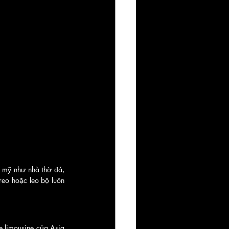
 mỹ như nhà thờ đá, 
eo hoặc leo bộ luôn 
e limousine của Asia 