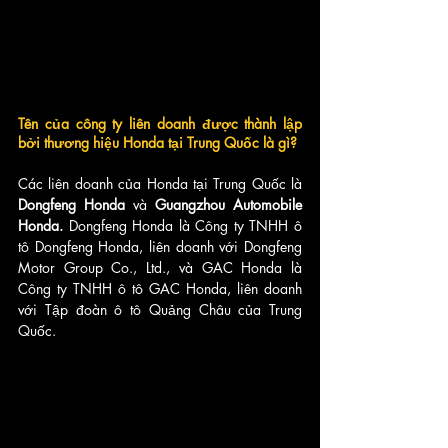
Tên của công ty liên doanh được thành lập 
bởi thương hiệu Honda tại Trung Quốc là gì?
Các liên doanh của Honda tại Trung Quốc là
Dongfeng Honda
 và 
Guangzhou Automobile 
Honda.
 Dongfeng Honda là Công ty TNHH ô 
tô Dongfeng Honda, liên doanh với Dongfeng 
Motor Group Co., Ltd., và GAC Honda là 
Công ty TNHH ô tô GAC Honda, liên doanh 
với Tập đoàn ô tô Quảng Châu của Trung 
Quốc.