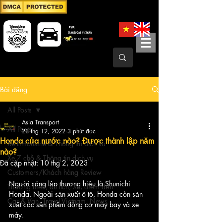
Bài đăng
All Posts
Asia Transport
All Posts
28 thg 12, 2022
3 phút đọc
Honda của nước nào? Được thành lập năm
Xe Limousine & Thông tin dịch vụ
nào?
Xe 7 chỗ & Thông tin dịch vụ
Đã cập nhật:
10 thg 2, 2023
Customers/Khách hàng Review
Người sáng lập thương hiệu là Shunichi 
Thương hiệu, du lịch, Xe, điểm đến
Honda. Ngoài sản xuất ô tô, Honda còn sản 
Car & Van, Travel Vietnam, News
xuất các sản phẩm động cơ máy bay và xe 
máy.