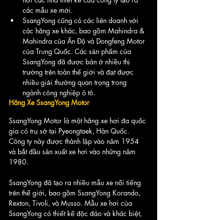
các mẫu xe mới.
SsangYong cũng có các liên doanh với 
các hãng xe khác, bao gồm Mahindra & 
Mahindra của Ấn Độ và Dongfeng Motor 
của Trung Quốc. Các sản phẩm của 
SsangYong đã được bán ở nhiều thị 
trường trên toàn thế giới và đạt được 
nhiều giải thưởng quan trọng trong 
ngành công nghiệp ô tô.
Hãng Xe SsangYong Motor
SsangYong Motor là một hãng xe hơi đa quốc 
gia có trụ sở tại Pyeongtaek, Hàn Quốc. 
Công ty này được thành lập vào năm 1954 
và bắt đầu sản xuất xe hơi vào những năm 
1980.
SsangYong đã tạo ra nhiều mẫu xe nổi tiếng 
trên thế giới, bao gồm SsangYong Korando, 
Rexton, Tivoli, và Musso. Mẫu xe hơi của 
SsangYong có thiết kế độc đáo và khác biệt, 