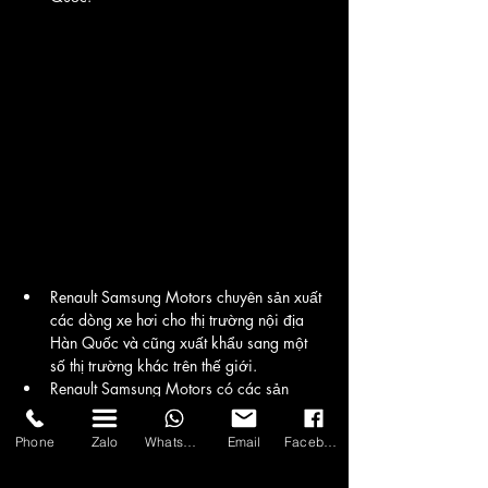
Renault Samsung Motors chuyên sản xuất 
các dòng xe hơi cho thị trường nội địa 
Hàn Quốc và cũng xuất khẩu sang một 
số thị trường khác trên thế giới.
Renault Samsung Motors có các sản 
phẩm ô tô như SM3, SM5, SM6 và 
SM7, cũng như một số mẫu xe địa hình 
Phone
Zalo
WhatsApp
Email
Facebook
như QM3 và QM6. Các sản phẩm của 
họ được thiết kế để đáp ứng nhu cầu 