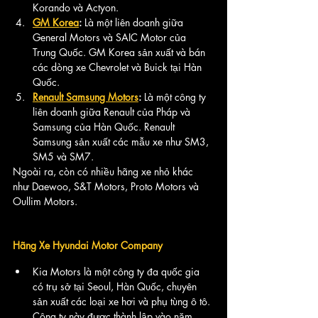
Korando và Actyon.
GM Korea
:
 Là một liên doanh giữa 
General Motors và SAIC Motor của 
Trung Quốc. GM Korea sản xuất và bán 
các dòng xe Chevrolet và Buick tại Hàn 
Quốc.
Renault Samsung Motors
:
 Là một công ty 
liên doanh giữa Renault của Pháp và 
Samsung của Hàn Quốc. Renault 
Samsung sản xuất các mẫu xe như SM3, 
SM5 và SM7.
Ngoài ra, còn có nhiều hãng xe nhỏ khác 
như Daewoo, S&T Motors, Proto Motors và 
Oullim Motors.
Hãng Xe Hyundai Motor Company
Kia Motors là một công ty đa quốc gia 
có trụ sở tại Seoul, Hàn Quốc, chuyên 
sản xuất các loại xe hơi và phụ tùng ô tô. 
Công ty này được thành lập vào năm 