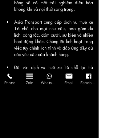
hàng sẽ có một trải nghiệm điều hòa 
không khí và nội thất sang trọng.
Asia Transport cung cấp dịch vụ thuê xe 
16 chỗ cho mọi nhu cầu, bao gồm du 
lịch, công tác, đám cưới, sự kiện và nhiều 
hoạt động khác. Chúng tôi linh hoạt trong 
việc tùy chỉnh lịch trình và đáp ứng đầy đủ 
các yêu cầu của khách hàng.
Đối với dịch vụ thuê xe 16 chỗ tại Hà 
Nội, Asia Transport là đối tác tin cậy mà 
bạn có thể dựa vào. Hãy liên hệ với 
Phone
Zalo
WhatsApp
Email
Facebook
chúng tôi ngay hôm nay để đặt xe và trải 
nghiệm dịch vụ chuyên nghiệp, tiện lợi và 
đáng tin cậy của chúng tôi.
Các bước để đặt xe 16 chỗ trong 3 ngày 2 
đêm với Asia Transport:
Bước 1: Liên hệ và cung cấp thông tin