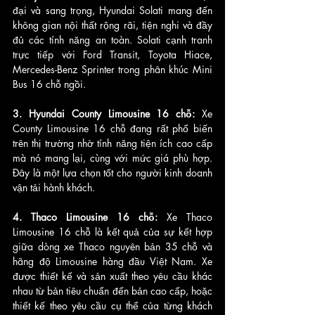
đại và sang trọng, Hyundai Solati mang đến 
không gian nội thất rộng rãi, tiện nghi và đầy 
đủ các tính năng an toàn. Solati cạnh tranh 
trực tiếp với Ford Transit, Toyota Hiace, 
Mercedes-Benz Sprinter trong phân khúc Mini 
Bus 16 chỗ ngồi.
3. Hyundai County Limousine 16 chỗ: 
Xe 
County Limousine 16 chỗ đang rất phổ biến 
trên thị trường nhờ tính năng tiện ích cao cấp 
mà nó mang lại, cùng với mức giá phù hợp. 
Đây là một lựa chọn tốt cho người kinh doanh 
vận tải hành khách.
4. Thaco Limousine 16 chỗ: 
Xe Thaco 
Limousine 16 chỗ là kết quả của sự kết hợp 
giữa dòng xe Thaco nguyên bản 35 chỗ và 
hãng độ Limousine hàng đầu Việt Nam. Xe 
được thiết kế và sản xuất theo yêu cầu khác 
nhau từ bản tiêu chuẩn đến bản cao cấp, hoặc 
thiết kế theo yêu cầu cụ thể của từng khách 