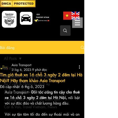
Bài đăng
All Posts
Asia Transport
All Posts
3 thg 6, 2023
9 phút đọc
Tìm giá thuê xe 16 chỗ 3 ngày 2 đêm tại Hà
Xe Limousine & Thông tin dịch vụ
Nội? Hãy tham khảo Asia Transport
Xe 7 chỗ & Thông tin dịch vụ
Đã cập nhật:
6 thg 6, 2023
Customers/Khách hàng Review
Asia Transport - 
Đối tác đáng tin cậy cho thuê 
xe 16 chỗ 3 ngày 2 đêm tại Hà Nội, 
nổi bật 
Thương hiệu, du lịch, Xe, điểm đến
với sự độc đáo và chất lượng hàng đầu.
Car & Van, Travel Vietnam, News
Với sự tận tâm tối đa đến sự thoải mái và an 