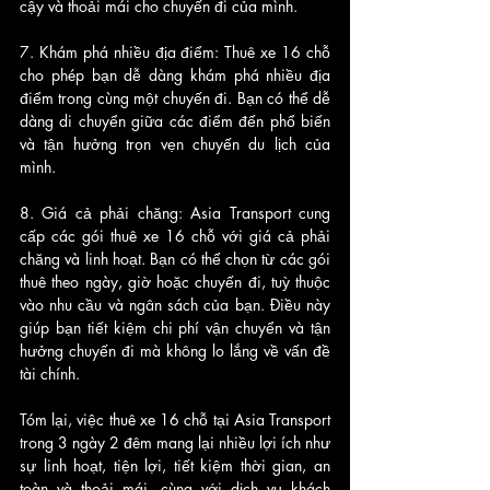
cậy và thoải mái cho chuyến đi của mình.
7. Khám phá nhiều địa điểm: Thuê xe 16 chỗ 
cho phép bạn dễ dàng khám phá nhiều địa 
điểm trong cùng một chuyến đi. Bạn có thể dễ 
dàng di chuyển giữa các điểm đến phổ biến 
và tận hưởng trọn vẹn chuyến du lịch của 
mình.
8. Giá cả phải chăng: Asia Transport cung 
cấp các gói thuê xe 16 chỗ với giá cả phải 
chăng và linh hoạt. Bạn có thể chọn từ các gói 
thuê theo ngày, giờ hoặc chuyến đi, tuỳ thuộc 
vào nhu cầu và ngân sách của bạn. Điều này 
giúp bạn tiết kiệm chi phí vận chuyển và tận 
hưởng chuyến đi mà không lo lắng về vấn đề 
tài chính.
Tóm lại, việc thuê xe 16 chỗ tại Asia Transport 
trong 3 ngày 2 đêm mang lại nhiều lợi ích như 
sự linh hoạt, tiện lợi, tiết kiệm thời gian, an 
toàn và thoải mái, cùng với dịch vụ khách 