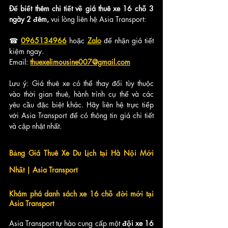
Để biết thêm chi tiết về giá thuê xe 16 chỗ 3 
ngày 2 đêm,
 vui lòng liên hệ Asia Transport:
☎ 
0965134966
 hoặc 
Zalo
để nhận giá tiết 
kiệm ngay.
Email: 
thuexelimousine007@gmail.com
Lưu ý: Giá thuê xe có thể thay đổi tùy thuộc 
vào thời gian thuê, hành trình cụ thể và các 
yêu cầu đặc biệt khác. Hãy liên hệ trực tiếp 
với Asia Transport để có thông tin giá chi tiết 
và cập nhật nhất.
Bảng Giá Thuê Xe Du Lịch tại Hà Nội Mới 
Nhất | Asia Transport
Khám phá danh sách xe 16 chỗ đời mới tại 
Asia Transport
Asia Transport tự hào cung cấp một 
đội xe 16 