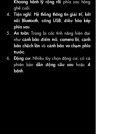
Khoang hành lý rộng rãi
 phía sau hàng 
ghế cuối.
Tiện nghi
: 
Hệ thống thông tin giải trí
, 
kết 
nối Bluetooth
, 
cổng USB
, 
điều hòa kép 
phía sau
.
An toàn
: Trang bị các tính năng hiện đại 
như 
cảnh báo điểm mù
, 
camera lùi
, 
cảnh 
báo chệch làn
 và 
cảnh báo va chạm phía 
trước
.
Động cơ
: Nhiều tùy chọn động cơ, có cả 
phiên bản 
dẫn động cầu sau
 hoặc 
4 
bánh
.