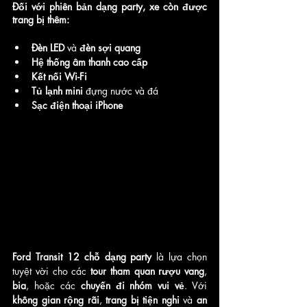
Đối với phiên bản dạng party
, xe còn được 
trang bị thêm:
Đèn LED
 và 
đèn sợi quang
Hệ thống âm thanh cao cấp
Kết nối Wi-Fi
Tủ lạnh mini
 đựng nước và đá
Sạc điện thoại iPhone
Ford Transit 12 chỗ dạng party
 là lựa chọn 
tuyệt vời cho các 
tour tham quan rượu vang
, 
bia
, hoặc các 
chuyến đi nhóm vui vẻ
. Với 
không gian rộng rãi
, 
trang bị tiện nghi
 và 
an 