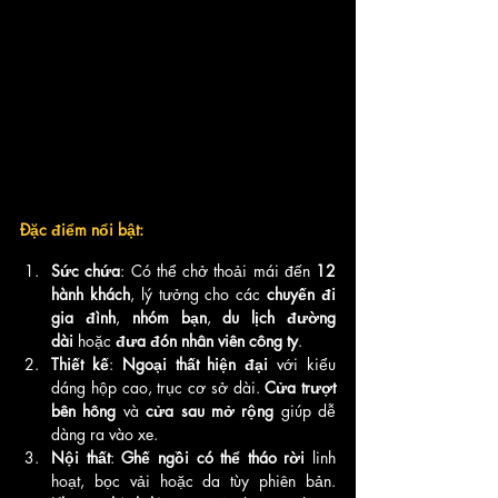
Đặc điểm nổi bật:
Sức chứa
: Có thể chở thoải mái đến 
12 
hành khách
, lý tưởng cho các 
chuyến đi 
gia đình
, 
nhóm bạn
, 
du lịch đường 
dài
 hoặc 
đưa đón nhân viên công ty
.
Thiết kế
: 
Ngoại thất hiện đại
 với kiểu 
dáng hộp cao, trục cơ sở dài. 
Cửa trượt 
bên hông
 và 
cửa sau mở rộng
 giúp dễ 
dàng ra vào xe.
Nội thất
: 
Ghế ngồi có thể tháo rời
 linh 
hoạt, bọc vải hoặc da tùy phiên bản. 