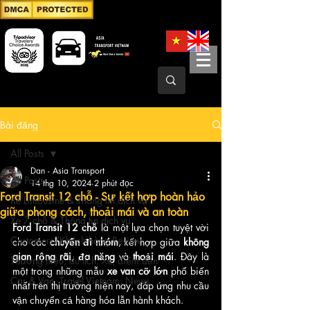
Bài đăng
All Posts
Dan - Asia Transport
All Posts
14 thg 10, 2024
2 phút đọc
Ford Transit 12 chỗ - Sự kết hợp hoàn hảo
Xe Limousine & Thông tin dịch vụ
giữa phong cách, thoải mái và an toàn
Xe 7 chỗ & Thông tin dịch vụ
Ford Transit 12 chỗ
 là một lựa chọn tuyệt vời 
Customers/Khách hàng Review
cho các 
chuyến đi nhóm
, kết hợp giữa 
không 
gian rộng rãi
, 
đa năng
 và 
thoải mái
. Đây là 
Thương hiệu, du lịch, Xe, điểm đến
một trong những mẫu 
xe van cỡ lớn
 phổ biến 
Car & Van, Travel Vietnam, News
nhất trên thị trường hiện nay, đáp ứng nhu cầu 
vận chuyển cả hàng hóa lẫn hành khách.