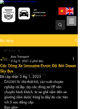
Bài đăng
All Posts
Asia Transport
All Posts
3 thg 9, 2021
2 phút đọc
Các Dòng Xe Limousine Được Độ Bởi Dasan
Xe Limousine & Thông tin dịch vụ
Sky Bus
Xe 7 chỗ & Thông tin dịch vụ
Đã cập nhật:
5 thg 1, 2023
Customers/Khách hàng Review
DASAN là nhà thiết kế, sản xuất chuyên 
nghiệp và lắp ráp các dòng xe VIP vận 
Thương hiệu, du lịch, Xe, điểm đến
chuyển hành khách, từ xe ghế nằm đến xe 
Car & Van, Travel Vietnam, News
giường nằm được trang bị đầy đủ các tiện 
ích 5 sao đẳng cấp.
Bao gồm