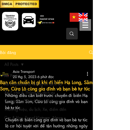
Bài đăng
All Posts
Asia Transport
All Posts
28 thg 5, 2023
6 phút đọc
Bạn cần chuẩn bị gì khi đi biển Hạ Long, Sầm
Xe Limousine & Thông tin dịch vụ
Sơn, Cửa Lò cùng gia đình và bạn bè tự túc
Xe 7 chỗ & Thông tin dịch vụ
Những điều cần biết trước chuyến đi biển Hạ 
Customers/Khách hàng Review
Long, Sầm Sơn, Cửa Lò cùng gia đình và bạn 
bè tự túc
Thương hiệu, du lịch, Xe, điểm đến
Car & Van, Travel Vietnam, News
Chuyến đi biển cùng gia đình và bạn bè tự túc 
là cơ hội tuyệt vời để tận hưởng những ngày 