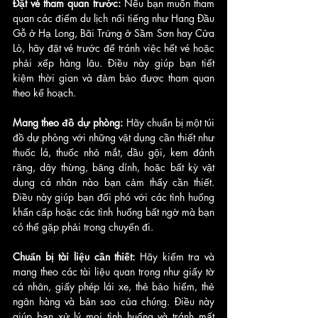
Đặt vé tham quan trước:
 Nếu bạn muốn tham 
quan các điểm du lịch nổi tiếng như Hang Đầu 
Gỗ ở Hạ Long, Bãi Trứng ở Sầm Sơn hay Cửa 
Lò, hãy đặt vé trước để tránh việc hết vé hoặc 
phải xếp hàng lâu. Điều này giúp bạn tiết 
kiệm thời gian và đảm bảo được tham quan 
theo kế hoạch.
Mang theo đồ dự phòng: 
Hãy chuẩn bị một túi 
đồ dự phòng với những vật dụng cần thiết như 
thuốc lá, thuốc nhỏ mắt, dầu gội, kem đánh 
răng, dây thừng, băng dính, hoặc bất kỳ vật 
dụng cá nhân nào bạn cảm thấy cần thiết. 
Điều này giúp bạn đối phó với các tình huống 
khẩn cấp hoặc các tình huống bất ngờ mà bạn 
có thể gặp phải trong chuyến đi.
Chuẩn bị tài liệu cần thiết: 
Hãy kiểm tra và 
mang theo các tài liệu quan trọng như giấy tờ 
cá nhân, giấy phép lái xe, thẻ bảo hiểm, thẻ 
ngân hàng và bản sao của chúng. Điều này 
giúp bạn xử lý mọi tình huống và tránh mất 