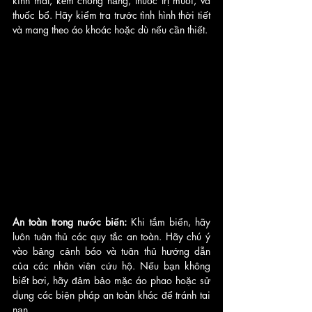
kính mát, kem chống nắng, thuốc trị muỗi, và 
thuốc bổ. Hãy kiểm tra trước tình hình thời tiết 
và mang theo áo khoác hoặc dù nếu cần thiết.
An toàn trong nước biển:
 Khi tắm biển, hãy 
luôn tuân thủ các quy tắc an toàn. Hãy chú ý 
vào bảng cảnh báo và tuân thủ hướng dẫn 
của các nhân viên cứu hộ. Nếu bạn không 
biết bơi, hãy đảm bảo mặc áo phao hoặc sử 
dụng các biện pháp an toàn khác để tránh tai 
nạn.