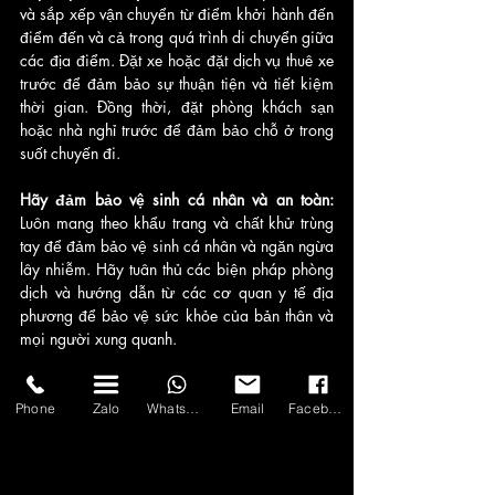
và sắp xếp vận chuyển từ điểm khởi hành đến 
điểm đến và cả trong quá trình di chuyển giữa 
các địa điểm. Đặt xe hoặc đặt dịch vụ thuê xe 
trước để đảm bảo sự thuận tiện và tiết kiệm 
thời gian. Đồng thời, đặt phòng khách sạn 
hoặc nhà nghỉ trước để đảm bảo chỗ ở trong 
suốt chuyến đi.
Hãy đảm bảo vệ sinh cá nhân và an toàn: 
Luôn mang theo khẩu trang và chất khử trùng 
tay để đảm bảo vệ sinh cá nhân và ngăn ngừa 
lây nhiễm. Hãy tuân thủ các biện pháp phòng 
dịch và hướng dẫn từ các cơ quan y tế địa 
phương để bảo vệ sức khỏe của bản thân và 
mọi người xung quanh.
Ghi lại những kỷ niệm đáng nhớ: 
Hãy chuẩn 
bị máy ảnh hoặc điện thoại di động để ghi lại 
Phone
Zalo
WhatsApp
Email
Facebook
những khoảnh khắc đáng nhớ trong chuyến đi. 
Tận hưởng không gian biển tuyệt đẹp và chia 
sẻ những trải nghiệm đáng nhớ cùng gia đình 