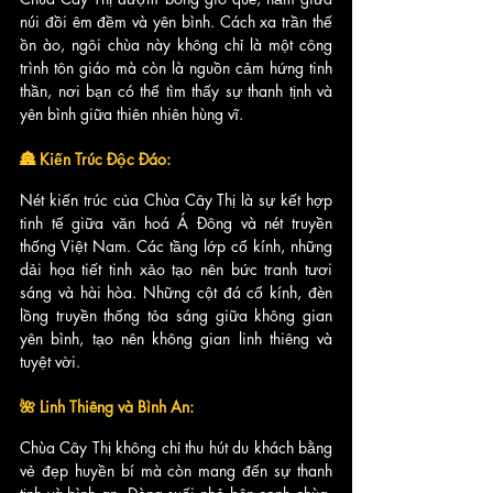
núi đồi êm đềm và yên bình. Cách xa trần thế 
ồn ào, ngôi chùa này không chỉ là một công 
trình tôn giáo mà còn là nguồn cảm hứng tinh 
thần, nơi bạn có thể tìm thấy sự thanh tịnh và 
yên bình giữa thiên nhiên hùng vĩ.
🏯 Kiến Trúc Độc Đáo:
Nét kiến trúc của Chùa Cây Thị là sự kết hợp 
tinh tế giữa văn hoá Á Đông và nét truyền 
thống Việt Nam. Các tầng lớp cổ kính, những 
dải họa tiết tinh xảo tạo nên bức tranh tươi 
sáng và hài hòa. Những cột đá cổ kính, đèn 
lồng truyền thống tỏa sáng giữa không gian 
yên bình, tạo nên không gian linh thiêng và 
tuyệt vời.
🌺 Linh Thiêng và Bình An:
Chùa Cây Thị không chỉ thu hút du khách bằng 
vẻ đẹp huyền bí mà còn mang đến sự thanh 