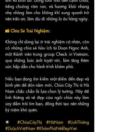
tịnh và bình an. Dòng suối nhỏ bên cạnh chùa, 
tiếng chuông râm ran, và hương khói nhang 
nhẹ nhàng làm cho không khí xung quanh trở 
nên trấn an, làm dịu đi những lo âu hàng ngày.
📸 Chia Sẻ Trải Nghiệm:
Không chỉ dừng lại ở trải nghiệm cá nhân, còn 
có những chia sẻ hữu ích từ Doan Ngoc Anh, 
một thành viên trong group Check in Vietnam, 
qua những bức ảnh tuyệt vời, làm tăng thêm 
sức hấp dẫn cho hành trình khám phá.
Nếu bạn đang tìm kiếm một điểm đến đẹp và 
bình yên để đón năm mới, Chùa Cây Thị ở Hà 
Nam chắc chắn là lựa chọn lý tưởng. Hãy để 
linh thiêng và vẻ đẹp của ngôi chùa này làm 
say đắm trái tim bạn, đồng thời tạo nên những 
kỷ niệm khó quên.
🌟 
#ChùaCâyThị
#HàNam
#LinhThiêng
#DuLịchViệtNam
#KhámPháNétĐẹpViet