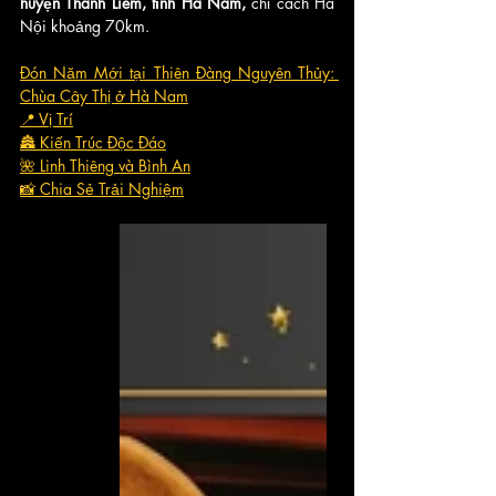
huyện Thanh Liêm, tỉnh Hà Nam, 
chỉ cách Hà 
Nội khoảng 70km.
Đón Năm Mới tại Thiên Đàng Nguyên Thủy: 
Chùa Cây Thị ở Hà Nam
📍 Vị Trí
🏯 Kiến Trúc Độc Đáo
🌺 Linh Thiêng và Bình An
📸 Chia Sẻ Trải Nghiệm