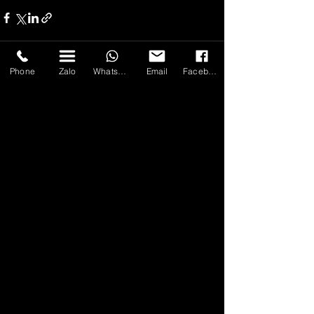
Phone
Zalo
WhatsApp
Email
Facebook
Bài đăng gần đây
Xem tất cả