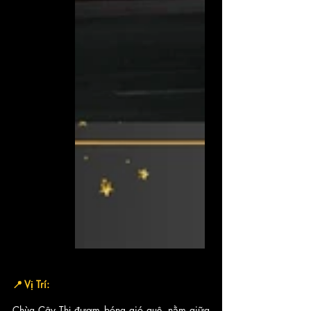
📍 Vị Trí:
Chùa Cây Thị đượm bóng gió quê, nằm giữa 