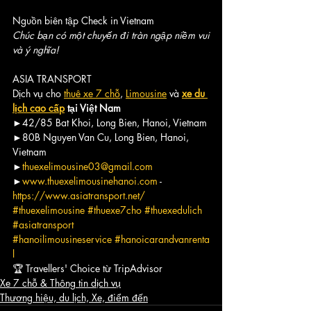
Nguồn biên tập Check in Vietnam
Chúc bạn có một chuyến đi tràn ngập niềm vui 
và ý nghĩa!
ASIA TRANSPORT
Dịch vụ cho 
thuê xe 7 chỗ
, 
Limousine
 và 
xe du 
lịch cao cấp
 tại Việt Nam
►42/85 Bat Khoi, Long Bien, Hanoi, Vietnam
►80B Nguyen Van Cu, Long Bien, Hanoi, 
Vietnam
►
thuexelimousine03@gmail.com
►
www.thuexelimousinehanoi.com
 - 
https://www.asiatransport.net/
#thuexelimousine
#thuexe7cho
#thuexedulich
#asiatransport
#hanoilimousineservice
#hanoicarandvanrenta
l
🏆
 Travellers' Choice từ TripAdvisor
Xe 7 chỗ & Thông tin dịch vụ
Thương hiệu, du lịch, Xe, điểm đến