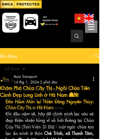
Bài đăng
All Posts
Asia Transport
All Posts
14 thg 1, 2024
2 phút đọc
Khám Phá Chùa Cây Thị - Ngôi Chùa Tiên
Xe Limousine & Thông tin dịch vụ
Cảnh Đẹp Lung Linh ở Hà Nam 🏯🌺
Xe 7 chỗ & Thông tin dịch vụ
Đón Năm Mới tại Thiên Đàng Nguyên Thủy: 
Chùa Cây Thị ở Hà Nam
Customers/Khách hàng Review
Khi đầu năm về, hãy để chính mình lạc vào vẻ 
Thương hiệu, du lịch, Xe, điểm đến
đẹp thiên nhiên hùng vĩ và linh thiêng tại Chùa 
Car & Van, Travel Vietnam, News
Cây Thị (Tịnh Viện Di Đà) - một ngôi chùa tọa 
lạc ẩn mình ở thôn
 Chè Trình, xã Thanh Tâm, 