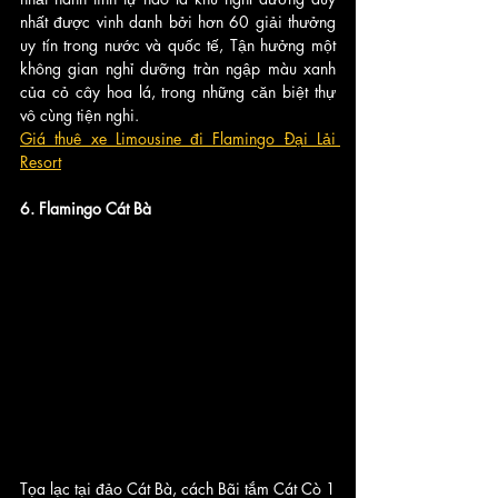
nhất được vinh danh bởi hơn 60 giải thưởng 
uy tín trong nước và quốc tế, Tận hưởng một 
không gian nghỉ dưỡng tràn ngập màu xanh 
của cỏ cây hoa lá, trong những căn biệt thự 
vô cùng tiện nghi.
Giá thuê xe Limousine đi Flamingo Đại Lải 
Resort
6. Flamingo Cát Bà
Tọa lạc tại đảo Cát Bà, cách Bãi tắm Cát Cò 1 