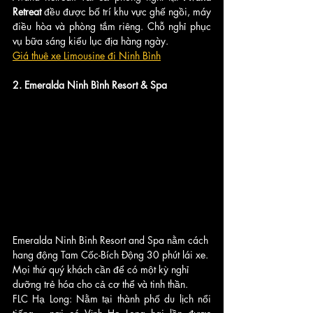
Retreat 
đều được bố trí khu vực ghế ngồi, máy 
điều hòa và phòng tắm riêng. Chỗ nghỉ phục 
vụ bữa sáng kiểu lục địa hàng ngày.
Giá thuê xe Limousine đi Ninh Bình
2. Emeralda Ninh Bình Resort & Spa
Emeralda Ninh Binh Resort and Spa nằm cách 
hang động Tam Cốc-Bích Động 30 phút lái xe. 
Mọi thứ quý khách cần để có một kỳ nghỉ 
dưỡng trẻ hóa cho cả cơ thể và tinh thần.
FLC Hạ Long: Nằm tại thành phố du lịch nổi 