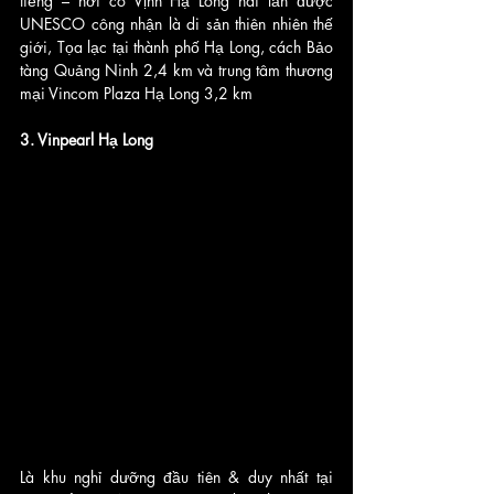
tiếng – nơi có Vịnh Hạ Long hai lần được 
UNESCO công nhận là di sản thiên nhiên thế 
giới, Tọa lạc tại thành phố Hạ Long, cách Bảo 
tàng Quảng Ninh 2,4 km và trung tâm thương 
mại Vincom Plaza Hạ Long 3,2 km
3. Vinpearl Hạ Long
Là khu nghỉ dưỡng đầu tiên & duy nhất tại 