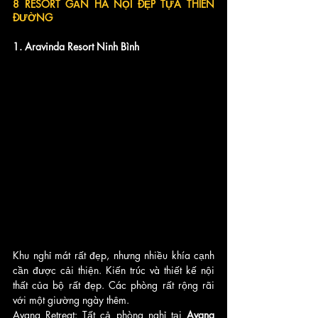
8 RESORT GẦN HÀ NỘI ĐẸP TỰA THIÊN 
ĐƯỜNG
1. Aravinda Resort Ninh Bình
Khu nghỉ mát rất đẹp, nhưng nhiều khía cạnh 
cần được cải thiện. Kiến trúc và thiết kế nội 
thất của bộ rất đẹp. Các phòng rất rộng rãi 
với một giường ngày thêm.
Avana Retreat: Tất cả phòng nghỉ tại 
Avana 