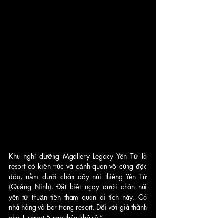
Khu nghỉ dưỡng Mgallery Legacy Yên Tử là 
resort có kiến trúc và cảnh quan vô cùng độc 
đáo, nằm dưới chân dãy núi thiêng Yên Tử 
(Quảng Ninh). Đặt biệt ngay dưới chân núi 
yên tử thuận tiện tham quan di tích này. Có 
nhà hàng và bar trong resort. Đối với giá thành 
cho 1 resort 5 sao thấy khá rẻ.”