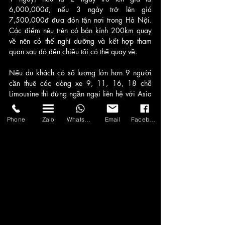
6,000,000đ, nếu 3 ngày trở lên giá 
7,500,000đ đưa đón tận nơi trong Hà Nội. 
Các điểm nêu trên có bán kính 200km quay 
về nên có thể nghỉ dưỡng và kết hợp tham 
quan sau đó đến chiều tối có thể quay về.
Nếu du khách có số lượng lớn hơn 9 người 
cần thuê các dòng xe 9, 11, 16, 18 chỗ 
Limousine thì đừng ngần ngại liên hệ với Asia 
Transport để tận hưởng dịch vụ 
Xe Limousine
cao cấp nhé!
Phone
Zalo
WhatsApp
Email
Facebook
Bảng giá thuê xe Limousine tại Hà Nội
Asia Transport
auto kingdom
dcar limousine
resort miền Bắc
Xe Limousine & Thông tin dịch vụ