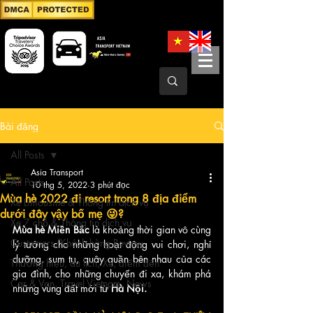
Bài đăng
All Posts
Asia Transport
All Posts
10 thg 5, 2022
3 phút đọc
Mùa hè 2022 đi resort trong 8 địa điểm
Xe Limousine & Thông tin dịch vụ
dưới đây vậy bố mẹ 😜?
Xe 7 chỗ & Thông tin dịch vụ
Mùa hè Miền Bắc 
là khoảng thời gian vô cùng 
Customers/Khách hàng Review
lý tưởng cho những hoạt động vui chơi, nghỉ 
dưỡng, sum tụ, quây quần bên nhau của các 
Thương hiệu, du lịch, Xe, điểm đến
gia đình, cho những chuyến đi xa, khám phá 
Car & Van, Travel Vietnam, News
những vùng đất mới từ 
Hà Nội.