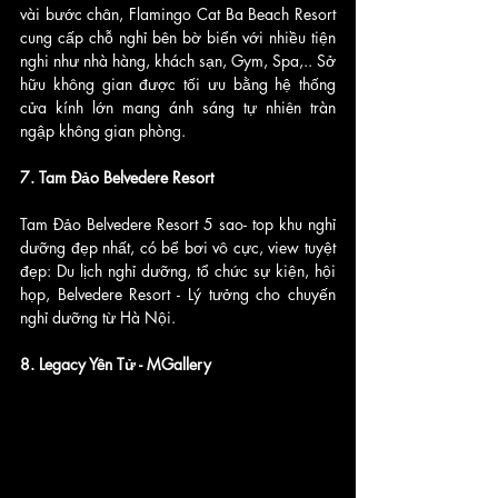
vài bước chân, Flamingo Cat Ba Beach Resort 
cung cấp chỗ nghỉ bên bờ biển với nhiều tiện 
nghi như nhà hàng, khách sạn, Gym, Spa,.. Sở 
hữu không gian được tối ưu bằng hệ thống 
cửa kính lớn mang ánh sáng tự nhiên tràn 
ngập không gian phòng.
7. Tam Đảo Belvedere Resort
Tam Đảo Belvedere Resort 5 sao- top khu nghỉ 
dưỡng đẹp nhất, có bể bơi vô cực, view tuyệt 
đẹp: Du lịch nghỉ dưỡng, tổ chức sự kiện, hội 
họp, Belvedere Resort - Lý tưởng cho chuyến 
nghỉ dưỡng từ Hà Nội.
8. Legacy Yên Tử - MGallery