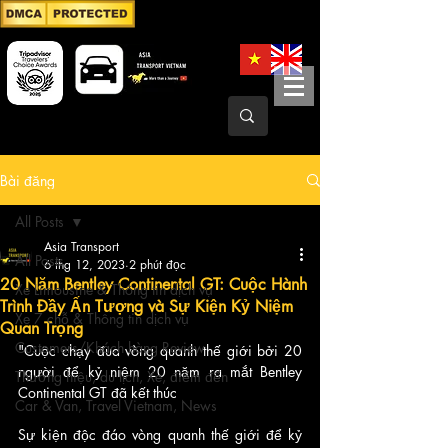
Bài đăng
All Posts
Asia Transport
All Posts
6 thg 12, 2023
2 phút đọc
20 Năm Bentley Continental GT: Cuộc Hành
Xe Limousine & Thông tin dịch vụ
Trình Đầy Ấn Tượng và Sự Kiện Kỷ Niệm
Xe 7 chỗ & Thông tin dịch vụ
Quan Trọng
Customers/Khách hàng Review
"Cuộc chạy đua vòng quanh thế giới bởi 20 
người để kỷ niệm 20 năm ra mắt Bentley 
Thương hiệu, du lịch, Xe, điểm đến
Continental GT đã kết thúc
Car & Van, Travel Vietnam, News
Sự kiện độc đáo vòng quanh thế giới để kỷ 