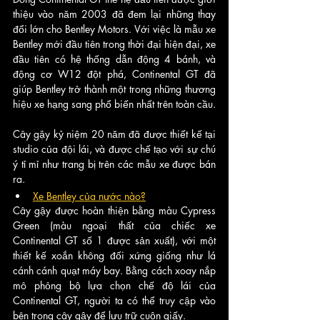
thiệu vào năm 2003 đã đem lại những thay 
đổi lớn cho Bentley Motors. Với việc là mẫu xe 
Bentley mới đầu tiên trong thời đại hiện đại, xe 
đầu tiên có hệ thống dẫn động 4 bánh, và 
động cơ W12 đột phá, Continental GT đã 
giúp Bentley trở thành một trong những thương 
hiệu xe hạng sang phổ biến nhất trên toàn cầu.
Cây gậy kỷ niệm 20 năm đã được thiết kế tại 
studio của đội lái, và được chế tạo với sự chú 
ý tỉ mỉ như trang bị trên các mẫu xe được bán 
ra. 
Xe Bentley của nước nào?
Cây gậy được hoàn thiện bằng màu Cypress 
Green (màu ngoại thất của chiếc xe 
Continental GT số 1 được sản xuất), với một 
thiết kế xoắn không đối xứng giống như lá 
cánh cánh quạt máy bay. Bằng cách xoay nắp 
mô phỏng bộ lựa chọn chế độ lái của 
Continental GT, người ta có thể truy cập vào 
bên trong cây gậy để lưu trữ cuộn giấy.