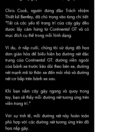
Chris Cook, người đứng đầu Trách nhiệm 
Thiết kế Bentley, đã chú trọng vào từng chi tiết: 
"Tất cả các yếu tố trang trí của cây gậy đều 
được lấy cảm hứng từ Continental GT và có 
mục đích cụ thể trong mỗi hình dạng. 
Ví dụ, ở nắp cuối, chúng tôi sử dụng đồ họa 
đơn giản hóa để biểu hiện ba đường nét đặc 
trưng của Continental GT: đường viền ngoài 
của bánh xe trước kéo dài theo bên xe, đường 
nét mạnh mẽ từ thân xe đến mái nhà và đường 
nét cơ bắp trên bánh xe sau. 
Khi bạn nắm cây gậy ngang và quay trong 
tay, bạn sẽ thấy mỗi đường nét tương ứng trên 
viền trang trí."
Với sự tinh tế, mỗi đường nét này hoàn toàn 
phù hợp với các đường nét tương ứng trên đồ 
họa nắp gậy.