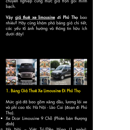
chuyên nghiệp cùng mức giá trọn gói minh
bạch.
Vậy
giá thuê xe limousine
đi Phú Thọ
bao
nhiêu? Hãy cùng khám phá bảng giá chi tiết,
các yếu tố ảnh hưởng và thông tin hữu ích
dưới đây!
1. Bảng Giá Thuê Xe Limousine Đi Phú Thọ
Mức giá đã bao gồm xăng dầu, lương lái xe
và phí cao tốc Hà Nội - Lào Cai (đoạn đi Phú
Thọ).
Xe Dcar Limousine 9 Chỗ (Phiên bản thượng
đỉnh)
Hà Nội – Việt Trì/Đền Hùng (1 ngày):