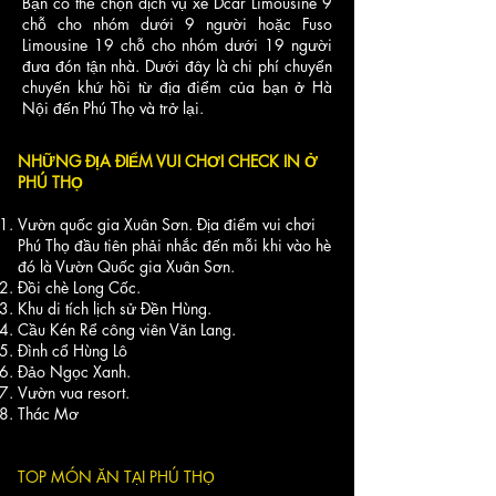
Bạn có thể chọn dịch vụ xe Dcar Limousine 9
chỗ cho nhóm dưới 9 người hoặc Fuso
Limousine 19 chỗ cho nhóm dưới 19 người
đưa đón tận nhà. Dưới đây là chi phí chuyển
chuyến khứ hồi từ địa điểm của bạn ở Hà
Nội đến Phú Thọ và trở lại.
NHỮNG ĐỊA ĐIỂM VUI CHƠI CHECK IN Ở
PHÚ THỌ
Vườn quốc gia Xuân Sơn. Địa điểm vui chơi
Phú Thọ đầu tiên phải nhắc đến mỗi khi vào hè
đó là Vườn Quốc gia Xuân Sơn.
Đồi chè Long Cốc.
Khu di tích lịch sử Đền Hùng.
Cầu Kén Rể công viên Văn Lang.
Đình cổ Hùng Lô
Đảo Ngọc Xanh.
Vườn vua resort.
Thác Mơ
TOP MÓN ĂN TẠI PHÚ THỌ