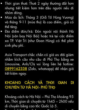
Thời gian thuê: Thuê 2 ngày thường đắt hơn
nhưng tiết kiệm hơn trên đầu người nếu đi
nhóm đông.
Mùa du lịch: Tháng 3 (Giỗ Tổ Hùng Vương)
và tháng 9-11 (mùa thu) là cao điểm, giá có
thể tăng.
Địa điểm đón/trả: Đón ngoài nội thành Hà
Nội (sân bay Nội Bài) hoặc trả tại các điểm
xa TP. Việt Trì (như Đoan Hùng) có thể phát
sinh phụ phí.
Asia Transport chắc chắn có giá ưu đãi giảm
nhằm kích cầu nhu cầu đi Phú Thọ bằng xe
Limousine, Anh/Chị vui lòng liên hệ hotline:
0899162338
(Zalo, whatsapp) để nhận giá
tiết kiệm ngay.
KHOẢNG CÁCH VÀ THỜI GIAN DI
CHUYỂN TỪ HÀ NỘI - PHÚ THỌ
Khoảng cách từ Hà Nội – Phú Thọ khoảng 95
km, Thời gian di chuyển từ 1h45 – 2h00 nếu
di chuyển bằng cao tốc Quốc Lộ 5.