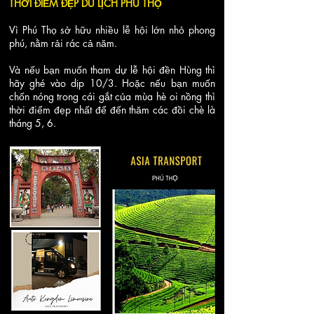
THỜI ĐIỂM ĐẸP DU LỊCH PHÚ THỌ
Vì Phú Thọ sở hữu nhiều lễ hội lớn nhỏ phong
phú, nằm rải rác cả năm.
Và nếu bạn muốn tham dự lễ hội đền Hùng thì
hãy ghé vào dịp 10/3. Hoặc nếu bạn muốn
chốn nóng trong cái gắt của mùa hè oi nồng thì
thời điểm đẹp nhất để đến thăm các đồi chè là
tháng 5, 6.