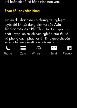
khi hoàn tất để có hành trình trọn vẹn.
Phản hồi từ khách hàng
Nhiều du khách đã có những trải nghiệm
tuyệt vời khi sử dụng dịch vụ của
Asia
Transport để đến Phú Thọ.
Họ đánh giá cao
chất lượng xe, sự chuyên nghiệp của tài xế
và phong cách phục vụ tận tình, giúp chuyến
đi của họ trở nên dễ chịu và thú vị.
Lời khuyên cho chuyến đi hoàn hảo
Phone
Zalo
WhatsApp
Email
Facebook
Để có chuyến du lịch Phú Thọ hoàn hảo, bạn
nên:
- Lên kế hoạch vào mùa xuân (tháng 3 - tháng
4) để tham d
ự Giỗ Tổ Hùng Vương
- Chuẩn bị trang phục lịch sự khi viếng đền,
chùa
- Thử các món ẩm thực địa phương như bánh
tai, xôi ngũ sắc
- Tìm hiểu trước về lịch sử và văn hóa của
vùng đất để có trải nghiệm sâu sắc hơn