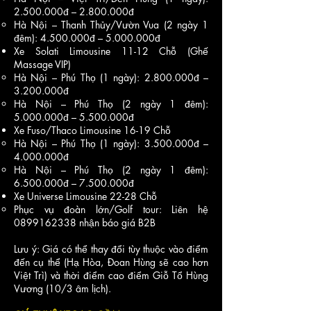
2.500.000
đ –
2.800.000
đ
Hà Nội – Thanh Thủy/Vườn Vua (2 ngày 1
đêm):
4.500.000
đ –
5.000.000
đ
Xe Solati Limousine 11-12 Chỗ (Ghế
Massage VIP)
Hà Nội – Phú Thọ (1 ngày):
2.800.000
đ –
3.200.000
đ
Hà Nội – Phú Thọ (2 ngày 1 đêm):
5.000.000
đ –
5.500.000
đ
Xe Fuso/Thaco Limousine 16-19 Chỗ
Hà Nội – Phú Thọ (1 ngày):
3.500.000
đ –
4.000.000
đ
Hà Nội – Phú Thọ (2 ngày 1 đêm):
6.500.000
đ –
7.500.000
đ
Xe Universe Limousine 22-28 Chỗ
Phục vụ đoàn lớn/Golf tour: Liên hệ
0899162338
nhận báo giá B2B
Lưu ý: Giá có thể thay đổi tùy thuộc vào điểm
đến cụ thể (Hạ Hòa, Đoan Hùng sẽ cao hơn
Việt Trì) và thời điểm cao điểm Giỗ Tổ Hùng
Vương (10/3 âm lịch).