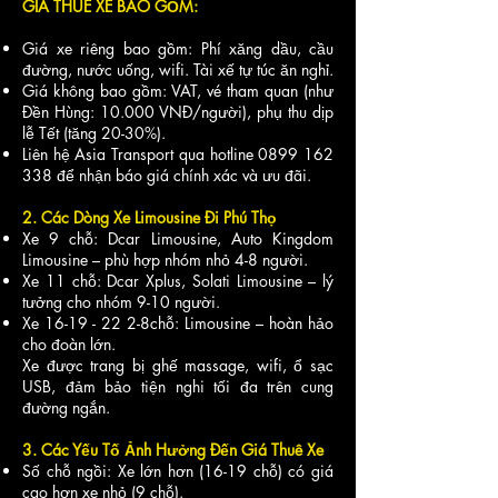
GIÁ THUÊ XE BAO GỒM:
Giá xe riêng bao gồm: Phí xăng dầu, cầu
đường, nước uống, wifi. Tài xế tự túc ăn nghỉ.
Giá không bao gồm: VAT, vé tham quan (như
Đền Hùng: 10.000 VNĐ/người), phụ thu dịp
lễ Tết (tăng 20-30%).
Liên hệ Asia Transport qua hotline
0899 162
338
để nhận báo giá chính xác và ưu đãi.
2. Các Dòng Xe Limousine Đi Phú Thọ
Xe 9 chỗ: Dcar Limousine, Auto Kingdom
Limousine – phù hợp nhóm nhỏ 4-8 người.
Xe 11 chỗ: Dcar Xplus, Solati Limousine – lý
tưởng cho nhóm 9-10 người.
Xe
16-19 - 22 2
-8chỗ: Limousine – hoàn hảo
cho đoàn lớn.
Xe được trang bị ghế massage, wifi, ổ sạc
USB, đảm bảo tiện nghi tối đa trên cung
đường ngắn.
3. Các Yếu Tố Ảnh Hưởng Đến Giá Thuê Xe
Số chỗ ngồi: Xe lớn hơn (16-19 chỗ) có giá
cao hơn xe nhỏ (9 chỗ).