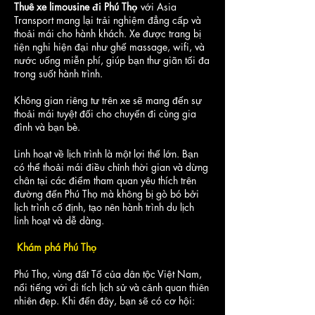
Thuê xe limousine đi Phú Thọ
với Asia
Transport mang lại trải nghiệm đẳng cấp và
thoải mái cho hành khách. Xe được trang bị
tiện nghi hiện đại như ghế massage, wifi, và
nước uống miễn phí, giúp bạn thư giãn tối đa
trong suốt hành trình.
Không gian riêng tư trên xe sẽ mang đến sự
thoải mái tuyệt đối cho chuyến đi cùng gia
đình và bạn bè.
Linh hoạt về lịch trình là một lợi thế lớn. Bạn
có thể thoải mái điều chỉnh thời gian và dừng
chân tại các điểm tham quan yêu thích trên
đường đến Phú Thọ mà không bị gò bó bởi
lịch trình cố định, tạo nên hành trình du lịch
linh hoạt và dễ dàng.
Khám phá Phú Thọ
Phú Thọ, vùng đất Tổ của dân tộc Việt Nam,
nổi tiếng với di tích lịch sử và cảnh quan thiên
nhiên đẹp. Khi đến đây, bạn sẽ có cơ hội: