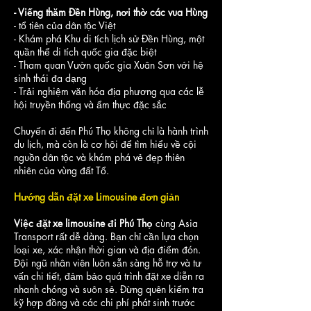
- Viếng thăm Đền Hùng, nơi thờ các vua Hùng
- tổ tiên của dân tộc Việt
- Khám phá Khu di tích lịch sử Đền Hùng, một
quần thể di tích quốc gia đặc biệt
- Tham quan Vườn quốc gia Xuân Sơn với hệ
sinh thái đa dạng
- Trải nghiệm văn hóa địa phương qua các lễ
hội truyền thống và ẩm thực đặc sắc
Chuyến đi đến Phú Thọ không chỉ là hành trình
du lịch, mà còn là cơ hội để tìm hiểu về cội
nguồn dân tộc và khám phá vẻ đẹp thiên
nhiên của vùng đất Tổ.
Hướng dẫn đặt xe Limousine đơn giản
Việc đặt xe limousine đi Phú Thọ
cùng Asia
Transport rất dễ dàng. Bạn chỉ cần lựa chọn
loại xe, xác nhận thời gian và địa điểm đón.
Đội ngũ nhân viên luôn sẵn sàng hỗ trợ và tư
vấn chi tiết, đảm bảo quá trình đặt xe diễn ra
nhanh chóng và suôn sẻ. Đừng quên kiểm tra
kỹ hợp đồng và các chi phí phát sinh trước