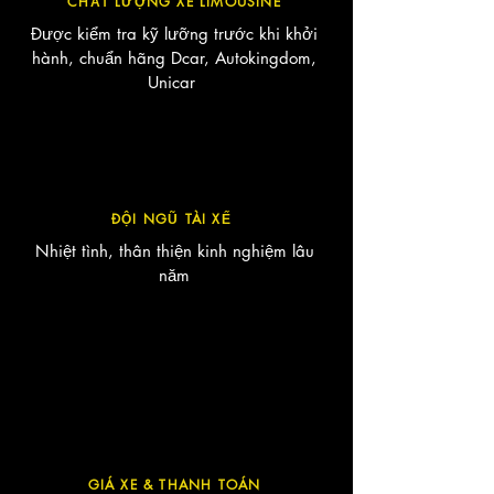
CHẤT LƯỢNG XE LIMOUSINE
Được kiểm tra kỹ lưỡng trước khi khởi
hành, chuẩn hãng Dcar, Autokingdom,
Unicar
ĐỘI NGŨ TÀI XẾ
Nhiệt tình, thân thiện kinh nghiệm lâu
năm​
GIÁ XE & THANH TOÁN