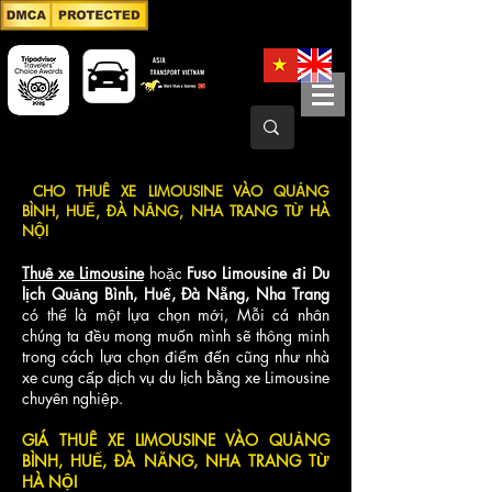
CHO THUÊ XE LIMOUSINE VÀO QUẢNG
BÌNH, HUẾ, ĐÀ NẴNG, NHA TRANG TỪ HÀ
NỘI
Thuê xe Limousine
hoặc
Fuso Limousine đi Du
lịch Quảng Bình, Huế, Đà Nẵng, Nha Trang
có thể là một lựa chọn mới, Mỗi cá nhân
chúng ta đều mong muốn mình sẽ thông minh
trong cách lựa chọn điểm đến cũng như nhà
xe cung cấp dịch vụ du lịch bằng xe Limousine
chuyên nghiệp.
GIÁ
THUÊ XE LIMOUSINE VÀO QUẢNG
BÌNH, HUẾ, ĐÀ NẴNG, NHA TRANG TỪ
HÀ NỘI