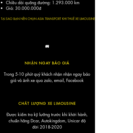
Chiều dài quãng đường:
1.293.000
km
Giá:
30.000.000
đ
TẠI SAO BẠN NÊN CHỌN ASIA TRANSPORT KHI THUÊ XE LIMOUSINE
🚐
NHẬN NGAY BÁO GIÁ
Trong 5-10 phút quý khách nhận nhận ngay báo
giá và ảnh xe qua zalo, email, Facebook
CHẤT LƯỢNG XE LIMOUSINE
Được kiểm tra kỹ lưỡng trước khi khởi hành,
chuẩn hãng Dcar, Autokingdom, Unicar độ
đời
2018-2020